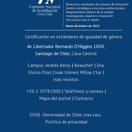
Funcionarias/os
Cursos internos de capacitación
Bienestar del personal
Certificación en estándares de igualdad de género
Portal de movilidad interna
Certificado de renta
Av. Libertador Bernardo O'Higgins 1058,
Santiago de Chile,
Casa Central
Certificado de renta honorarios
Gestión de correo uchile
Campus
:
Andrés Bello
|
Beauchef
|
Dra.
Editar páginas blancas
Eloísa Díaz
|
Juan Gómez Millas
|
Sur
|
más recintos
Extranjeras/os
Revalidación y reconocimiento de títulos
+56 2 29782000
|
Teléfonos y correos
|
Mapa del portal
|
Contacto
Postulación al Programa de Movilidad Estudiantil
Inscripción de asignaturas
SISIB
Universidad de Chile
Cursos de español
-
, 1994-2026 -
Política de privacidad
Mi Uchile
Ayuda tecnológica
Tarjeta TUI
Wifi