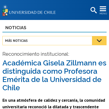
EXTENSIÓN
MENÚ
BIBLIOTECAS
LA UNIVERSIDAD
NOTICIAS
Postulantes
MÁS NOTICIAS
Estudiantes
Reconocimiento institucional:
Académicas/os
Académica Gisela Zillmann es
Funcionarias/os
distinguida como Profesora
Egresadas/os
Emérita de la Universidad de
Chile
En una atmósfera de calidez y cercanía, la comunidad
universitaria reconoció la dilatada y trascendente