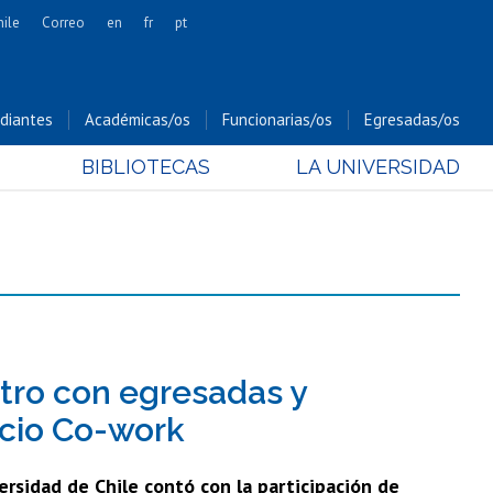
hile
Correo
en
fr
pt
Artes
Cs. Agronómicas
diantes
Académicas/os
Funcionarias/os
Egresadas/os
Cs. Forestales y Conservación
BIBLIOTECAS
LA UNIVERSIDAD
Cs. Sociales
Comunicación e Imagen
Economía y Negocios
Gobierno
Odontología
Estudios Internacionales
Bachillerato
tro con egresadas y
Hospital Clínico
acio Co-work
ersidad de Chile contó con la participación de