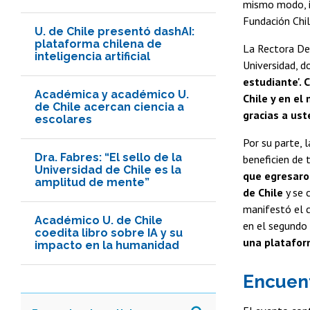
mismo modo, i
Fundación Chil
U. de Chile presentó dashAI:
plataforma chilena de
La Rectora Dev
inteligencia artificial
Universidad, d
estudiante'. 
Académica y académico U.
Chile y en el
de Chile acercan ciencia a
gracias a us
escolares
Por su parte, 
Dra. Fabres: “El sello de la
beneficien de 
Universidad de Chile es la
que egresaro
amplitud de mente”
de Chile
y se 
manifestó el c
Académico U. de Chile
en el segundo 
coedita libro sobre IA y su
una platafor
impacto en la humanidad
Encuen