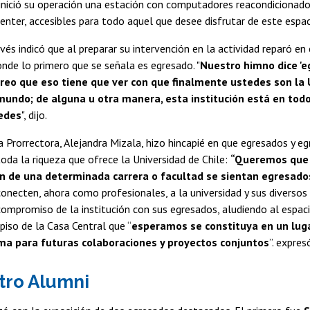
nició su operación una estación con computadores reacondicionado
enter, accesibles para todo aquel que desee disfrutar de este espac
és indicó que al preparar su intervención en la actividad reparó en 
onde lo primero que se señala es egresado. "
Nuestro himno dice 'e
Creo que eso tiene que ver con que finalmente ustedes son la 
 mundo; de alguna u otra manera, esta institución está en todo
tedes
", dijo.
la Prorrectora, Alejandra Mizala, hizo hincapié en que egresados y eg
toda la riqueza que ofrece la Universidad de Chile:
“Queremos que 
n de una determinada carrera o facultad se sientan egresados
conecten, ahora como profesionales, a la universidad y sus diversos
ompromiso de la institución con sus egresados, aludiendo al espaci
piso de la Casa Central que “
esperamos se constituya en un lug
ma para futuras colaboraciones y proyectos conjuntos
”. expres
tro Alumni