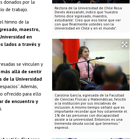
s donados por la
Rectora de la Universidad de Chile Rosa
io de trabajo.
Devés Alessandri, indicó que "nuestro
himno dice 'egresado, maestro,
estudiante'. Creo que eso tiene que ver
el himno de la
con que finalmente ustedes son la
Universidad en Chile y en el mundo".
gresado, maestro,
Universidad en
s lados a través y
resadas se vinculen y
más allá de sentir
 de la Universidad
 espacios”. Además,
o ofrecido para ello
Carolina García, egresada de la Facultad
de Ciencias Físicas y Matemáticas, felicitó
ar de encuentro y
a la institución por sus iniciativas de
inclusión. A mismo tiempo señaló que es
ó.
importante recordar que hoy solamente el
1% de las personas con discapacidad
asiste a la universidad. Entonces es una
tremenda deuda social que tenemos."
expresó.