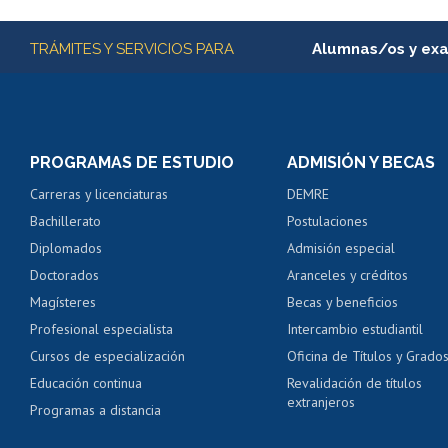
Subir
Más información
TRÁMITES Y SERVICIOS PARA
Alumnas/os y ex
Matrícula en línea
Inscripción y cambio d
Consulta y certificado
PROGRAMAS DE ESTUDIO
ADMISIÓN Y BECAS
Certificado de alumno
Carreras y licenciaturas
DEMRE
Servicio médico y den
Bachillerato
Postulaciones
Pago de arancel y cré
Diplomados
Admisión especial
Pago de arancel y cré
Doctorados
Aranceles y créditos
Certificado de títulos 
Magísteres
Becas y beneficios
Profesional especialista
Intercambio estudiantil
Mi Uchile
Ayu
Cursos de especialización
Oficina de Títulos y Grado
Educación continua
Revalidación de títulos
extranjeros
Programas a distancia