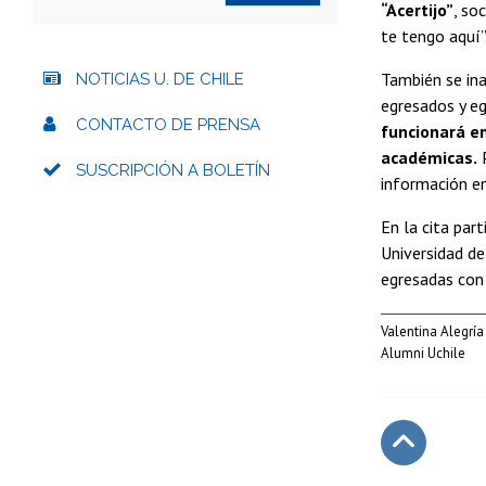
“Acertijo”
, so
te tengo aquí”
También se ina
NOTICIAS U. DE CHILE
egresados y eg
CONTACTO DE PRENSA
funcionará en
académicas.
P
SUSCRIPCIÓN A BOLETÍN
información en
En la cita par
Universidad de
egresadas con 
Valentina Alegría
Alumni Uchile