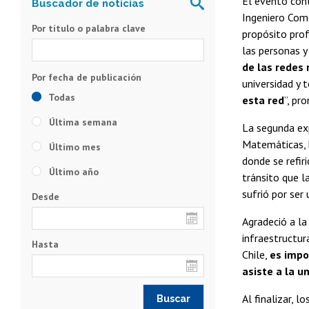
El evento con
Ingeniero Come
Por título o palabra clave
propósito prof
las personas y
de las redes 
universidad y
Todas
esta red
”, pr
Última semana
La segunda ex
Matemáticas, h
Último mes
donde se refiri
Último año
tránsito que l
sufrió por ser
Desde
Agradeció a la
infraestructur
Hasta
Chile,
es impo
asiste a la u
Al finalizar, 