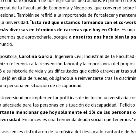
tó con la exposición de dos egresados destacados. El primero fue
S
rcial de la Facultad de Economía y Negocios, que conversó sobre li
esional. También se refirió a la importancia de fortalecer y manten
 la universidad.
“Esta red que estamos formando con el co-wor
más diversas en términos de carreras que hay en Chile.
Es una 
 tenemos que aprovecharla, porque
a nosotros nos hace bien la pa
onunció.
positora,
Carolina García
, Ingeniera Civil Industrial de la Facultad 
izo referencia a la reinvención laboral y la importancia del propósi
ó a su historia de vida y las dificultades que debió atravesar tras su
a dejó en silla de ruedas, obligándola a reinventarse tras la discrimi
 una persona en situación de discapacidad.
 Universidad por implementar políticas de inclusión universitaria co
a adecuada para las personas en situación de discapacidad. “Felicito
rtante mencionar que hoy solamente el 1% de las personas c
niversidad
. Entonces es una tremenda deuda social que tenemos." 
los asistentes disfrutaron de la música del destacado cantante de
fre