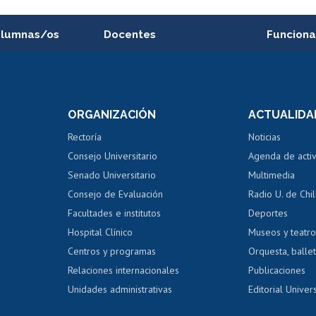
alumnas/os
Docentes
Funciona
Postulación a concursos
Cursos inte
internos de investigación
capacitació
e asignaturas
Consulta a bases de datos
Bienestar d
 de notas
ORGANIZACIÓN
ACTUALIDA
Perfeccionamiento
Portal de m
 regular
Editar Portafolio Académico
Certificado
Rectoría
Noticias
tal
Evaluación docente
Certificado
Consejo Universitario
Agenda de acti
dito alumnos
honorarios
Calificación académica
Senado Universitario
Multimedia
dito exalumnos
Gestión de 
Consejo de Evaluación
Radio U. de Chi
Postulación al AUCAI
y grados
Editar pági
Facultades e institutos
Deportes
Hospital Clínico
Museos y teatr
da tecnológica
Tarjeta TUI
Wifi
Acoso laboral
s
Centros y programas
Orquesta, ballet
Relaciones internacionales
Publicaciones
Unidades administrativas
Editorial Univers