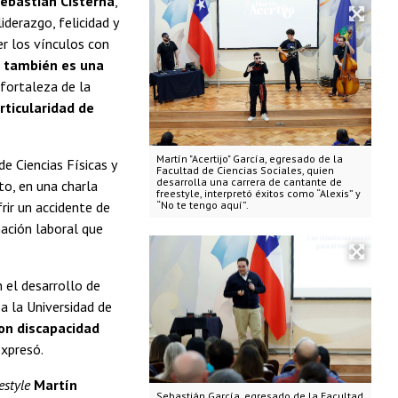
ebastián Cisterna
,
derazgo, felicidad y
er los vínculos con
k también es una
fortaleza de la
rticularidad de
Martín "Acertijo" García, egresado de la
de Ciencias Físicas y
Facultad de Ciencias Sociales, quien
desarrolla una carrera de cantante de
to, en una charla
freestyle, interpretó éxitos como “Alexis” y
“No te tengo aquí”.
frir un accidente de
nación laboral que
n el desarrollo de
 a la Universidad de
on discapacidad
expresó.
estyle
Martín
Sebastián García, egresado de la Facultad