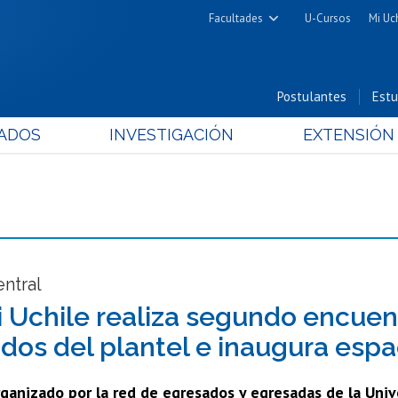
Facultades
U-Cursos
Mi Uc
Arquitectura y Urbanismo
Ciencias
Postulantes
Estu
Cs. Físicas y Matemáticas
ADOS
INVESTIGACIÓN
EXTENSIÓN
Cs. Químicas y Farmacéuticas
Cs. Veterinarias y Pecuarias
Derecho
Filosofía y Humanidades
Medicina
Estudios Avanzados en Educación
ntral
Nutrición y Tecnología de
 Uchile realiza segundo encuen
Alimentos
dos del plantel e inaugura esp
ganizado por la red de egresados y egresadas de la Univ