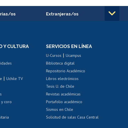
rias/os
Extranjeras/os
rnos de
Revalidación y reconocimiento
n
de títulos
el personal
Postulación al Programa de
Movilidad Estudiantil
D Y CULTURA
SERVICIOS EN LÍNEA
ovilidad interna
Inscripción de asignaturas
|
 de renta
U-Cursos
Ucampus
Cursos de español
 de renta
vidades
Biblioteca digital
Repositorio Académico
correo uchile
|
le
Uchile TV
Libros electrónicos
nas blancas
Tesis U. de Chile
os
Revistas académicas
, sexual y violencia
Denuncias administrativas
 y coro
Portafolio académico
Sismos en Chile
itaria
Solicitud de salas Casa Central