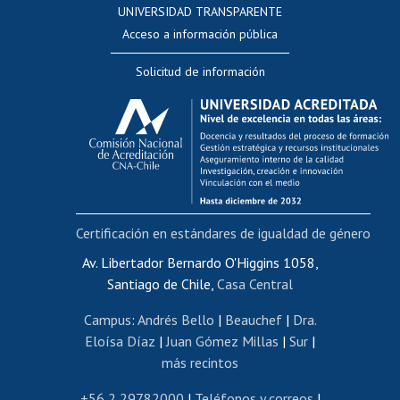
UNIVERSIDAD TRANSPARENTE
Perfeccionamiento
Acceso a información pública
Editar Portafolio Académico
Solicitud de información
Evaluación docente
Calificación académica
Postulación al AUCAI
Funcionarias/os
Cursos internos de capacitación
Bienestar del personal
Certificación en estándares de igualdad de género
Portal de movilidad interna
Certificado de renta
Av. Libertador Bernardo O'Higgins 1058,
Santiago de Chile,
Casa Central
Certificado de renta honorarios
Gestión de correo uchile
Campus
:
Andrés Bello
|
Beauchef
|
Dra.
Editar páginas blancas
Eloísa Díaz
|
Juan Gómez Millas
|
Sur
|
más recintos
Extranjeras/os
Revalidación y reconocimiento de títulos
+56 2 29782000
|
Teléfonos y correos
|