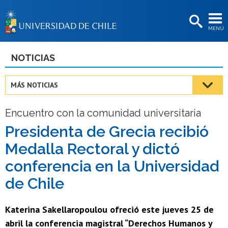
EXTENSIÓN
MENÚ
BIBLIOTECAS
LA UNIVERSIDAD
NOTICIAS
Postulantes
MÁS NOTICIAS
Estudiantes
Encuentro con la comunidad universitaria
Académicas/os
Presidenta de Grecia recibió
Funcionarias/os
Medalla Rectoral y dictó
Egresadas/os
conferencia en la Universidad
de Chile
Katerina Sakellaropoulou ofreció este jueves 25 de
abril la conferencia magistral “Derechos Humanos y