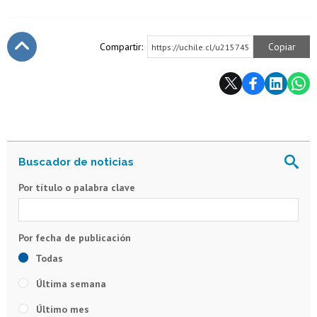
Compartir:
Copiar
https://uchile.cl/u215745
Subir
Por título o palabra clave
Todas
Última semana
Último mes