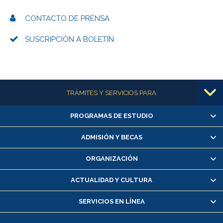
CONTACTO DE PRENSA
SUSCRIPCIÓN A BOLETÍN
Más información
TRÁMITES Y SERVICIOS PARA
PROGRAMAS DE ESTUDIO
Alumnas/os y exalumnas/os
Matrícula en línea
ADMISIÓN Y BECAS
Inscripción y cambio de asignaturas
ORGANIZACIÓN
Consulta y certificado de notas
Certificado de alumno regular
ACTUALIDAD Y CULTURA
Servicio médico y dental
SERVICIOS EN LÍNEA
Pago de arancel y crédito alumnos
Pago de arancel y crédito exalumnos