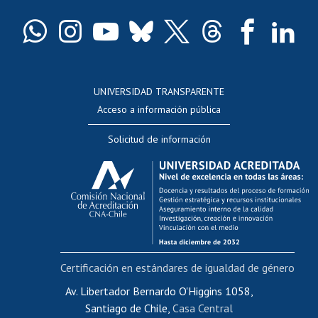
Certificado de títulos y grados
Docentes
Postulación a concursos internos de investigación
Consulta a bases de datos
UNIVERSIDAD TRANSPARENTE
Perfeccionamiento
Acceso a información pública
Editar Portafolio Académico
Solicitud de información
Evaluación docente
Calificación académica
Postulación al AUCAI
Funcionarias/os
Cursos internos de capacitación
Bienestar del personal
Certificación en estándares de igualdad de género
Portal de movilidad interna
Certificado de renta
Av. Libertador Bernardo O'Higgins 1058,
Santiago de Chile,
Casa Central
Certificado de renta honorarios