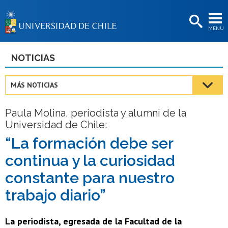
EXTENSIÓN
MENÚ
BIBLIOTECAS
LA UNIVERSIDAD
NOTICIAS
Postulantes
MÁS NOTICIAS
Estudiantes
Paula Molina, periodista y alumni de la
Académicas/os
Universidad de Chile:
Funcionarias/os
“La formación debe ser
continua y la curiosidad
Egresadas/os
constante para nuestro
trabajo diario”
La periodista, egresada de la Facultad de la