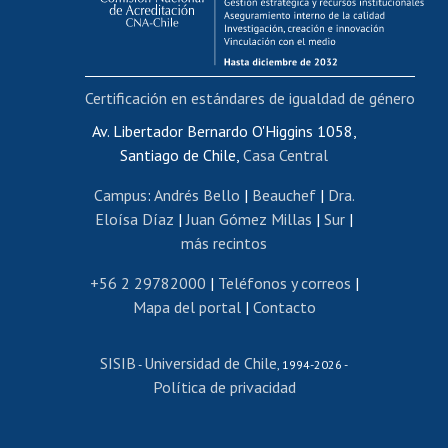
Funcionarias/os
Cursos internos de capacitación
Bienestar del personal
Certificación en estándares de igualdad de género
Portal de movilidad interna
Certificado de renta
Av. Libertador Bernardo O'Higgins 1058,
Santiago de Chile,
Casa Central
Certificado de renta honorarios
Gestión de correo uchile
Campus
:
Andrés Bello
|
Beauchef
|
Dra.
Editar páginas blancas
Eloísa Díaz
|
Juan Gómez Millas
|
Sur
|
más recintos
Extranjeras/os
Revalidación y reconocimiento de títulos
+56 2 29782000
|
Teléfonos y correos
|
Mapa del portal
|
Contacto
Postulación al Programa de Movilidad Estudiantil
Inscripción de asignaturas
SISIB
Universidad de Chile
Cursos de español
-
, 1994-2026 -
Política de privacidad
Mi Uchile
Ayuda tecnológica
Tarjeta TUI
Wifi