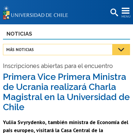
EXTENSIÓN
MENÚ
BIBLIOTECAS
LA UNIVERSIDAD
NOTICIAS
Postulantes
MÁS NOTICIAS
Estudiantes
Inscripciones abiertas para el encuentro
Académicas/os
Primera Vice Primera Ministra
Funcionarias/os
de Ucrania realizará Charla
Egresadas/os
Magistral en la Universidad de
Chile
Yuliia Svyrydenko, también ministra de Economía del
país europeo, visitará la Casa Central de la