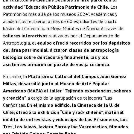
actividad “Educación Pública Patrimonio de Chile.
Los
Patrimonios más allá de los museos 2024”. Académicas y
académicos recibieron a más de 60 estudiantes de cuarto
básico del Colegio Juan Moya Morales de Ñuñoa. A través de
talleres interactivos
realizados por el Departamento de
Antropología, el
equipo ofreció recorridos por los depósitos
del área patrimonial, dictaron clases de antropología
biológica sobre dentadura y finalmente, las y los
asistentes armaron un puzzle de vasija cerámica
.
En tanto, la
Plataforma Cultural del Campus Juan Gómez
Millas, desarrolló junto al Museo de Arte Popular
Americano (MAPA) el taller “Tejiendo experiencias, saberes
y creación”
a cargo de la agrupación de tejedoras “Las
Cariñositas.
En el mismo edificio, la Cineteca de la U. de
Chile, ofreció la exhibición “Cine y rock chileno”, material
inédito de entrevistas y videoclips de Los Prisioneros, Los
Tres, Los Jaivas, Javiera Parra y Joe Vasconcellos, filmados
por Cristián Galaz y Germán Bobe
.