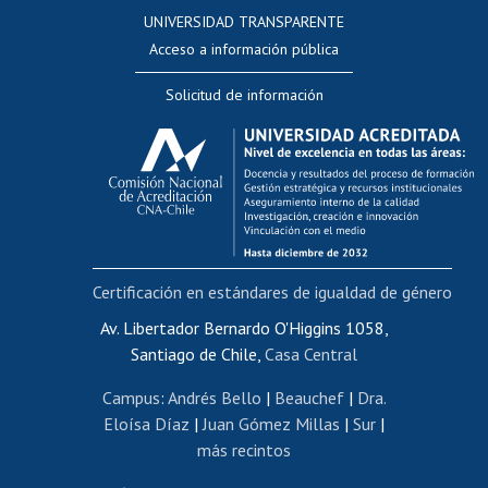
Consulta a bases de datos
UNIVERSIDAD TRANSPARENTE
Perfeccionamiento
Acceso a información pública
Editar Portafolio Académico
Solicitud de información
Evaluación docente
Calificación académica
Postulación al AUCAI
Funcionarias/os
Cursos internos de capacitación
Bienestar del personal
Certificación en estándares de igualdad de género
Portal de movilidad interna
Certificado de renta
Av. Libertador Bernardo O'Higgins 1058,
Santiago de Chile,
Casa Central
Certificado de renta honorarios
Gestión de correo uchile
Campus
:
Andrés Bello
|
Beauchef
|
Dra.
Editar páginas blancas
Eloísa Díaz
|
Juan Gómez Millas
|
Sur
|
más recintos
Extranjeras/os