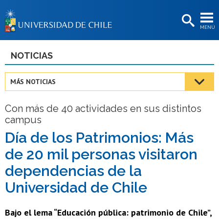
EXTENSIÓN
MENÚ
BIBLIOTECAS
LA UNIVERSIDAD
NOTICIAS
Postulantes
MÁS NOTICIAS
Estudiantes
Con más de 40 actividades en sus distintos
Académicas/os
campus
Funcionarias/os
Día de los Patrimonios: Más
de 20 mil personas visitaron
Egresadas/os
dependencias de la
Universidad de Chile
Bajo el lema “Educación pública: patrimonio de Chile”,