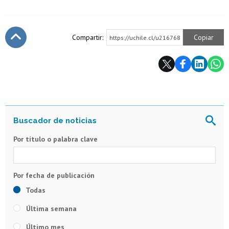
Compartir:
Copiar
https://uchile.cl/u216768
Subir
Por título o palabra clave
Todas
Última semana
Último mes