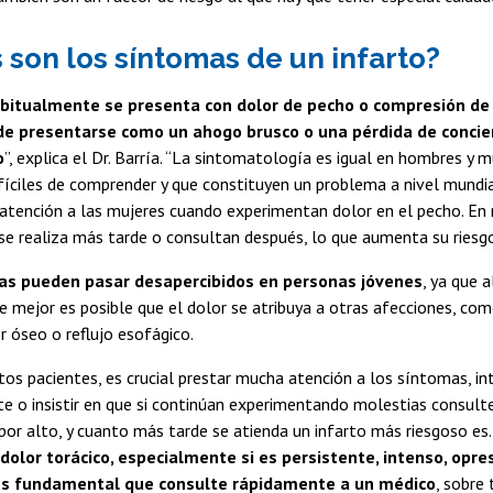
 son los síntomas de un infarto?
bitualmente se presenta con dolor de pecho o compresión de 
e presentarse como un ahogo brusco o una pérdida de concien
o
”, explica el Dr. Barría. “La sintomatología es igual en hombres y m
fíciles de comprender y que constituyen un problema a nivel mundi
atención a las mujeres cuando experimentan dolor en el pecho. En
se realiza más tarde o consultan después, lo que aumenta su riesgo
as pueden pasar desapercibidos en personas jóvenes
, ya que 
mejor es posible que el dolor se atribuya a otras afecciones, com
or óseo o reflujo esofágico.
stos pacientes, es crucial prestar mucha atención a los síntomas, in
 o insistir en que si continúan experimentando molestias consulte
 por alto, y cuanto más tarde se atienda un infarto más riesgoso es
olor torácico, especialmente si es persistente, intenso, opre
es fundamental que consulte rápidamente a un médico
, sobre