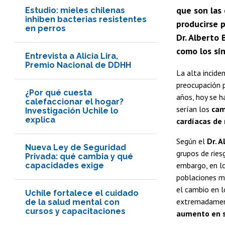
que son las
Estudio: mieles chilenas
inhiben bacterias resistentes
producirse p
en perros
Dr. Alberto 
como los sí
Entrevista a Alicia Lira,
Premio Nacional de DDHH
La alta incide
preocupación p
¿Por qué cuesta
años, hoy se 
calefaccionar el hogar?
serían los
cam
Investigación Uchile lo
explica
cardíacas d
Según el
Dr. A
Nueva Ley de Seguridad
grupos de ries
Privada: qué cambia y qué
embargo, en l
capacidades exige
poblaciones má
el cambio en l
Uchile fortalece el cuidado
extremadament
de la salud mental con
cursos y capacitaciones
aumento en s