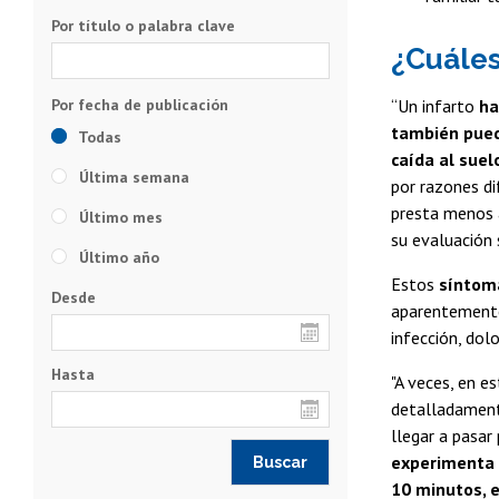
Por título o palabra clave
¿Cuáles
“Un infarto
ha
también pued
Todas
caída al suel
Última semana
por razones di
presta menos 
Último mes
su evaluación 
Último año
Estos
síntom
Desde
aparentemente 
infección, dol
Hasta
"A veces, en e
detalladamente
llegar a pasar
experimenta d
10 minutos, 