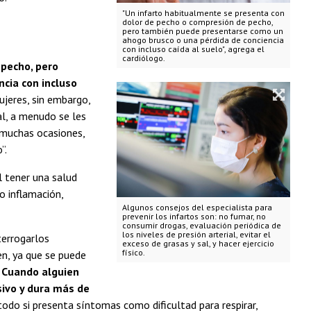
"Un infarto habitualmente se presenta con
dolor de pecho o compresión de pecho,
pero también puede presentarse como un
ahogo brusco o una pérdida de conciencia
con incluso caída al suelo", agrega el
cardiólogo.
pecho, pero
cia con incluso
ujeres, sin embargo,
al, a menudo se les
 muchas ocasiones,
”.
al tener una salud
o inflamación,
Algunos consejos del especialista para
prevenir los infartos son: no fumar, no
consumir drogas, evaluación periódica de
los niveles de presión arterial, evitar el
terrogarlos
exceso de grasas y sal, y hacer ejercicio
físico.
n, ya que se puede
.
Cuando alguien
sivo y dura más de
 todo si presenta síntomas como dificultad para respirar,