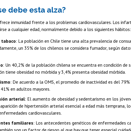
se debe esta alza?
frece inmunidad frente a los problemas cardiovasculares. Los infar
rse a cualquier edad, normalmente debido a los siguientes hábitos:
 tabaco
: La población en Chile tiene una alta prevalencia de consum
amente, un 35% de los chilenos se considera fumador, según datos
so
: Un 40,2% de la población chilena se encuentra en condición de
ión tiene obesidad no mórbida y 3,4% presenta obesidad mórbida.
rismo
: De acuerdo a la OMS, el promedio de inactividad es del 79%
y 41% en adultos mayores.
ión arterial
: El aumento de obesidad y sedentarismo en los jóvene
 aparición de hipertensión arterial esencial a edad más temprana, l
 enfermedades cardiovasculares.
ntes familiares
: Los antecedentes genéticos de enfermedades ca
ambién son un factor de riesgo al que hay que tener especial cuidad