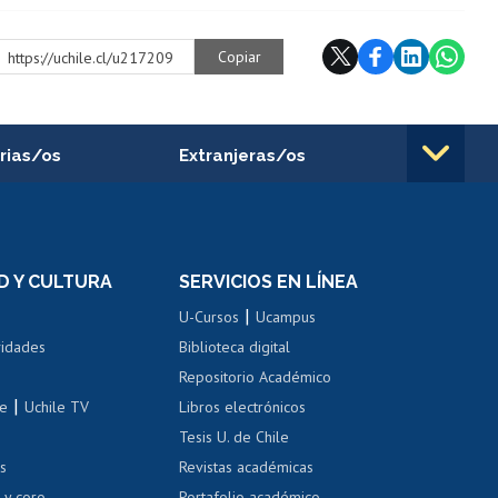
Copiar
https://uchile.cl/u217209
rias/os
Extranjeras/os
rnos de
Revalidación y reconocimiento
n
de títulos
el personal
Postulación al Programa de
Movilidad Estudiantil
D Y CULTURA
SERVICIOS EN LÍNEA
ovilidad interna
Inscripción de asignaturas
|
 de renta
U-Cursos
Ucampus
Cursos de español
 de renta
vidades
Biblioteca digital
Repositorio Académico
correo uchile
|
le
Uchile TV
Libros electrónicos
nas blancas
Tesis U. de Chile
os
Revistas académicas
, sexual y violencia
Denuncias administrativas
 y coro
Portafolio académico