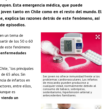
struyen. Esta emergencia médica, que puede
n joven tanto en Chile como en el resto del mundo. El
ile, explica las razones detrás de este fenómeno, así
de episodios.
 en un tema de
artir de los 50 o 60
s de este fenómeno
de enfermedades
hile, “los principales
 de 65 años. Sin
Ser joven no ofrece inmunidad frente a los
cia de infartos en
problemas cardiovasculares. Los infartos
de miocardio pueden producirse a
ctores, entre ellos,
cualquier edad, normalmente debido al
consumo de tabaco, sobrepeso,
 Aunque es
sedentarismo, hipertensión arterial y
antecedentes familiares.
 viendo un