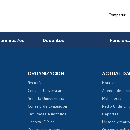
Compartir:
alumnas/os
Docentes
Funciona
Postulación a concursos
Cursos inte
internos de investigación
capacitació
e asignaturas
Consulta a bases de datos
Bienestar d
 de notas
ORGANIZACIÓN
ACTUALIDA
Perfeccionamiento
Portal de m
 regular
Editar Portafolio Académico
Certificado
Rectoría
Noticias
tal
Evaluación docente
Certificado
Consejo Universitario
Agenda de acti
dito alumnos
honorarios
Calificación académica
Senado Universitario
Multimedia
dito exalumnos
Gestión de 
Consejo de Evaluación
Radio U. de Chi
Postulación al AUCAI
y grados
Editar pági
Facultades e institutos
Deportes
Hospital Clínico
Museos y teatr
da tecnológica
Tarjeta TUI
Wifi
Acoso laboral
s
Centros y programas
Orquesta, ballet