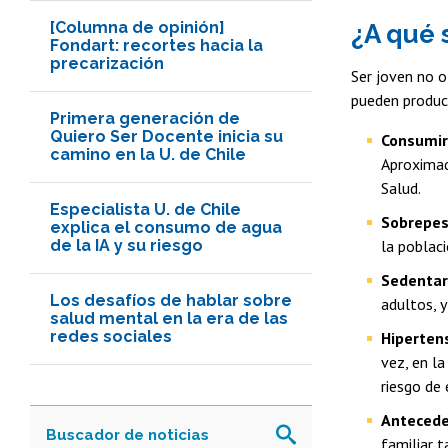
[Columna de opinión]
¿A qué 
Fondart: recortes hacia la
precarización
Ser joven no o
pueden produci
Primera generación de
Quiero Ser Docente inicia su
Consumir
camino en la U. de Chile
Aproximad
Salud.
Especialista U. de Chile
Sobrepe
explica el consumo de agua
de la IA y su riesgo
la poblac
Sedenta
Los desafíos de hablar sobre
adultos, 
salud mental en la era de las
redes sociales
Hipertens
vez, en la
riesgo de
Antecede
familiar t