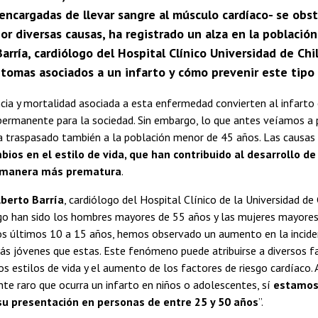
 encargadas de llevar sangre al músculo cardíaco- se ob
or diversas causas, ha registrado un alza en la població
Barría, cardiólogo del Hospital Clínico Universidad de Ch
ntomas asociados a un infarto y cómo prevenir este tipo 
ncia y mortalidad asociada a esta enfermedad convierten al infarto
ermanente para la sociedad. Sin embargo, lo que antes veíamos a p
ha traspasado también a la población menor de 45 años. Las causa
bios en el estilo de vida, que han contribuido al desarrollo 
e manera más prematura
.
lberto Barría
, cardiólogo del Hospital Clínico de la Universidad de C
go han sido los hombres mayores de 55 años y las mujeres mayores
os últimos 10 a 15 años, hemos observado un aumento en la inciden
s jóvenes que estas. Este fenómeno puede atribuirse a diversos fa
os estilos de vida y el aumento de los factores de riesgo cardíaco.
e raro que ocurra un infarto en niños o adolescentes, sí
estamos
u presentación en personas de entre 25 y 50 años
”.