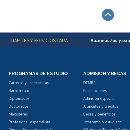
Subir
Más información
TRÁMITES Y SERVICIOS PARA
Alumnas/os y ex
Matrícula en línea
Inscripción y cambio d
Consulta y certificado
PROGRAMAS DE ESTUDIO
ADMISIÓN Y BECAS
Certificado de alumno
Carreras y licenciaturas
DEMRE
Servicio médico y den
Bachillerato
Postulaciones
Pago de arancel y cré
Diplomados
Admisión especial
Pago de arancel y cré
Doctorados
Aranceles y créditos
Certificado de títulos 
Magísteres
Becas y beneficios
Profesional especialista
Intercambio estudiantil
Mi Uchile
Ayu
Cursos de especialización
Oficina de Títulos y Grado