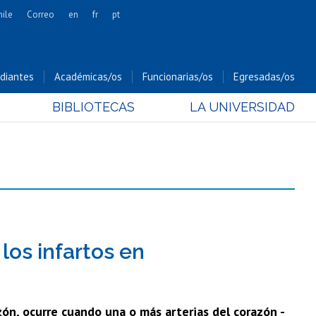
hile
Correo
en
fr
pt
Artes
Cs. Agronómicas
diantes
Académicas/os
Funcionarias/os
Egresadas/os
Cs. Forestales y Conservación
BIBLIOTECAS
LA UNIVERSIDAD
Cs. Sociales
Comunicación e Imagen
Economía y Negocios
Gobierno
Odontología
Estudios Internacionales
Bachillerato
los infartos en
Hospital Clínico
ón, ocurre cuando una o más arterias del corazón -