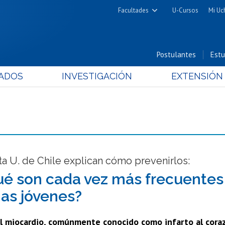
Facultades
U-Cursos
Mi Uc
Arquitectura y Urbanismo
Ciencias
Postulantes
Estu
Cs. Físicas y Matemáticas
ADOS
INVESTIGACIÓN
EXTENSIÓN
Cs. Químicas y Farmacéuticas
Cs. Veterinarias y Pecuarias
Derecho
Filosofía y Humanidades
Medicina
Estudios Avanzados en Educación
ta U. de Chile explican cómo prevenirlos:
Nutrición y Tecnología de
ué son cada vez más frecuentes 
Alimentos
as jóvenes?
al miocardio, comúnmente conocido como infarto al coraz