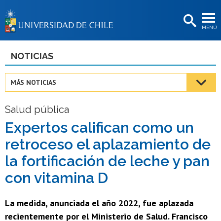
EXTENSIÓN
MENÚ
BIBLIOTECAS
LA UNIVERSIDAD
NOTICIAS
Postulantes
MÁS NOTICIAS
Estudiantes
Salud pública
Académicas/os
Expertos califican como un
Funcionarias/os
retroceso el aplazamiento de
Egresadas/os
la fortificación de leche y pan
con vitamina D
La medida, anunciada el año 2022, fue aplazada
recientemente por el Ministerio de Salud. Francisco