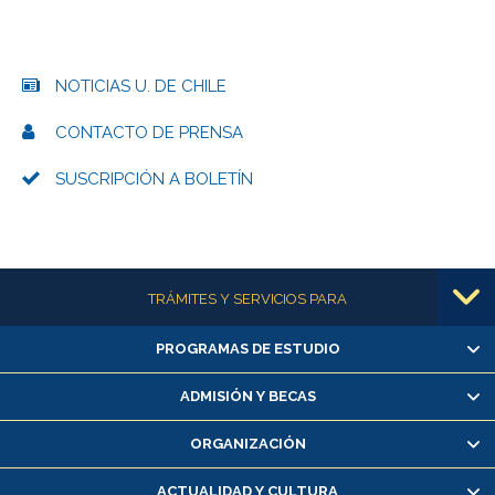
NOTICIAS U. DE CHILE
CONTACTO DE PRENSA
SUSCRIPCIÓN A BOLETÍN
Más información
TRÁMITES Y SERVICIOS PARA
PROGRAMAS DE ESTUDIO
Alumnas/os y exalumnas/os
Matrícula en línea
ADMISIÓN Y BECAS
Inscripción y cambio de asignaturas
ORGANIZACIÓN
Consulta y certificado de notas
Certificado de alumno regular
ACTUALIDAD Y CULTURA