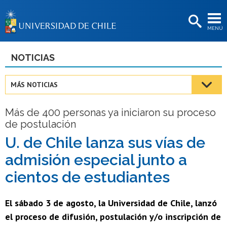
EXTENSIÓN
MENÚ
BIBLIOTECAS
LA UNIVERSIDAD
NOTICIAS
Postulantes
MÁS NOTICIAS
Estudiantes
Más de 400 personas ya iniciaron su proceso
Académicas/os
de postulación
Funcionarias/os
U. de Chile lanza sus vías de
admisión especial junto a
Egresadas/os
cientos de estudiantes
El sábado 3 de agosto, la Universidad de Chile, lanzó
el proceso de difusión, postulación y/o inscripción de