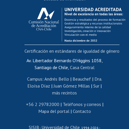
Calificación académica
Postulación al AUCAI
Funcionarias/os
Cursos internos de capacitación
Bienestar del personal
Certificación en estándares de igualdad de género
Portal de movilidad interna
Certificado de renta
Av. Libertador Bernardo O'Higgins 1058,
Santiago de Chile,
Casa Central
Certificado de renta honorarios
Gestión de correo uchile
Campus
:
Andrés Bello
|
Beauchef
|
Dra.
Editar páginas blancas
Eloísa Díaz
|
Juan Gómez Millas
|
Sur
|
más recintos
Extranjeras/os
Revalidación y reconocimiento de títulos
+56 2 29782000
|
Teléfonos y correos
|
Mapa del portal
|
Contacto
Postulación al Programa de Movilidad Estudiantil
Inscripción de asignaturas
SISIB
Universidad de Chile
Cursos de español
-
, 1994-2026 -