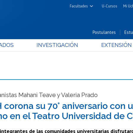
Facultades
U-Cursos
Mi Uc
Arquitectura y Urbanismo
Ciencias
Postulantes
Estu
Cs. Físicas y Matemáticas
ADOS
INVESTIGACIÓN
EXTENSIÓN
Cs. Químicas y Farmacéuticas
Cs. Veterinarias y Pecuarias
Derecho
Filosofía y Humanidades
Medicina
Estudios Avanzados en Educación
anistas Mahani Teave y Valeria Prado
Nutrición y Tecnología de
corona su 70° aniversario con 
Alimentos
no en el Teatro Universidad de C
integrantes de las comunidades universitarias disfrutar