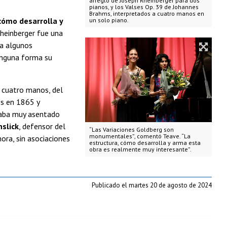
arreglo de Joseph Rheinberger para dos
pianos, y los Valses Op. 39 de Johannes
Brahms, interpretados a cuatro manos en
cómo desarrolla y
un solo piano.
Rheinberger fue una
ga algunos
inguna forma su
a cuatro manos, del
tos en 1865 y
traba muy asentado
slick
, defensor del
“Las Variaciones Goldberg son
monumentales”, comentó Teave. “La
ora, sin asociaciones
estructura, cómo desarrolla y arma esta
obra es realmente muy interesante”.
Publicado el martes 20 de agosto de 2024