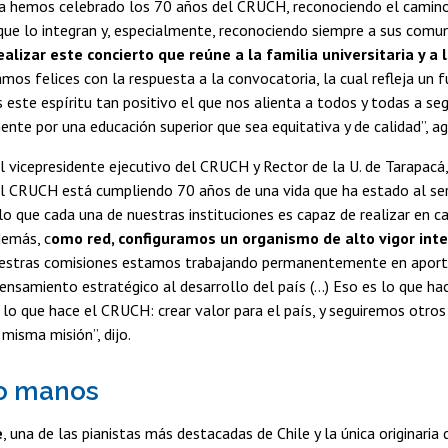
ía hemos celebrado los 70 años del CRUCH, reconociendo el camino 
que lo integran y, especialmente, reconociendo siempre a sus comu
alizar este concierto que reúne a la familia universitaria y a 
mos felices con la respuesta a la convocatoria, la cual refleja un 
s este espíritu tan positivo el que nos alienta a todos y todas a se
nte por una educación superior que sea equitativa y de calidad”, ag
el vicepresidente ejecutivo del CRUCH y Rector de la U. de Tarapacá
l CRUCH está cumpliendo 70 años de una vida que ha estado al serv
lo que cada una de nuestras instituciones es capaz de realizar en c
Además, c
omo red, configuramos un organismo de alto vigor inte
uestras comisiones estamos trabajando permanentemente en aporta
pensamiento estratégico al desarrollo del país (...) Eso es lo que ha
lo que hace el CRUCH: crear valor para el país, y seguiremos otros
misma misión”, dijo.
ro manos
e
, una de las pianistas más destacadas de Chile y la única originaria