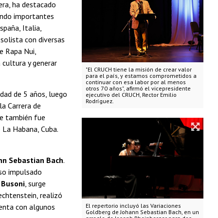
rera, ha destacado
nando importantes
paña, Italia,
solista con diversas
e Rapa Nui,
 cultura y generar
"El CRUCH tiene la misión de crear valor
para el país, y estamos comprometidos a
continuar con esa labor por al menos
otros 70 años", afirmó el vicepresidente
edad de 5 años, luego
ejecutivo del CRUCH, Rector Emilio
Rodríguez.
la Carrera de
de también fue
e La Habana, Cuba.
nn Sebastian Bach
.
eso impulsado
 Busoni
, surge
echtenstein, realizó
uenta con algunos
El repertorio incluyó las Variaciones
Goldberg de Johann Sebastian Bach, en un