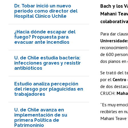
Bach y los 
Dr. Tobar inició un nuevo
periodo como director del
Mahani Teave
Hospital Clínico Uchile
colaborativ
¿Hacia dónde escapar del
Para dar claus
fuego? Propuesta para
Universidade
evacuar ante incendios
reconocimiento
de 600 persona
U. de Chile estudia bacteria:
dos pianos en 
infecciones graves y resistir
antibióticos
Se trató del t
por el
Centro 
Estudio analiza percepción
de dos destaca
del riesgo por plaguicidas en
CRUCH:
Mahan
trabajadores
“Es muy emoci
U. de Chile avanza en
recibirles en 
implementación de su
Mahani Teave y
primera Política de
Patrimoninio