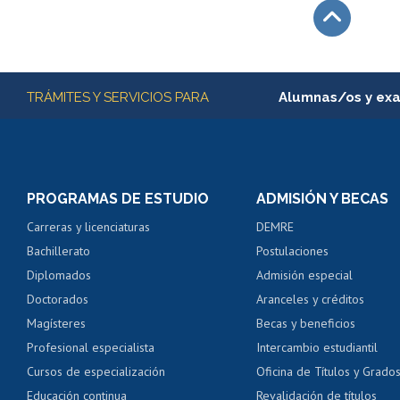
Subir
Más información
TRÁMITES Y SERVICIOS PARA
Alumnas/os y ex
Matrícula en línea
Inscripción y cambio d
Consulta y certificado
PROGRAMAS DE ESTUDIO
ADMISIÓN Y BECAS
Certificado de alumno
Carreras y licenciaturas
DEMRE
Servicio médico y den
Bachillerato
Postulaciones
Pago de arancel y cré
Diplomados
Admisión especial
Pago de arancel y cré
Doctorados
Aranceles y créditos
Certificado de títulos 
Magísteres
Becas y beneficios
Profesional especialista
Intercambio estudiantil
Mi Uchile
Ayu
Cursos de especialización
Oficina de Títulos y Grado
Educación continua
Revalidación de títulos