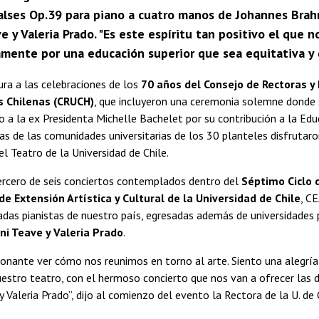
Valses Op.39 para piano a cuatro manos de Johannes Brah
 y Valeria Prado. "Es este espíritu tan positivo el que n
amente por una educación superior que sea equitativa y d
ura a las celebraciones de los
70 años del Consejo de Rectoras y 
s Chilenas (CRUCH)
, que incluyeron una ceremonia solemne donde
 a la ex Presidenta Michelle Bachelet por su contribución a la Edu
s de las comunidades universitarias de los 30 planteles disfrutaro
el Teatro de la Universidad de Chile.
ercero de seis conciertos contemplados dentro del
Séptimo Ciclo 
de Extensión Artística y Cultural de la Universidad de Chile
, C
das pianistas de nuestro país, egresadas además de universidades 
i Teave y Valeria Prado
.
onante ver cómo nos reunimos en torno al arte. Siento una alegrí
nuestro teatro, con el hermoso concierto que nos van a ofrecer las 
 Valeria Prado”, dijo al comienzo del evento la Rectora de la U. de 