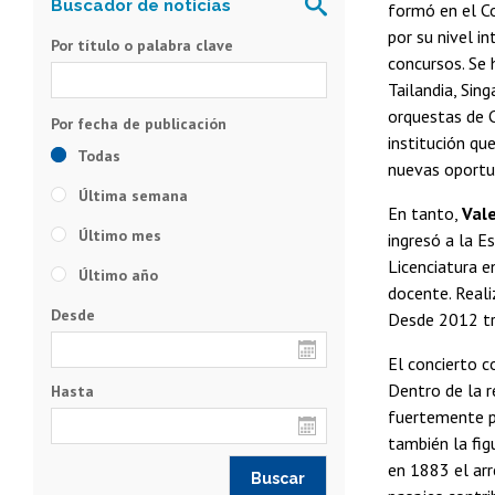
formó en el Co
por su nivel i
Por título o palabra clave
concursos. Se 
Tailandia, Sin
orquestas de C
institución qu
Todas
nuevas oportun
Última semana
En tanto,
Val
Último mes
ingresó a la E
Licenciatura e
Último año
docente. Reali
Desde
Desde 2012 tr
El concierto 
Dentro de la 
Hasta
fuertemente 
también la fig
en 1883 el arr