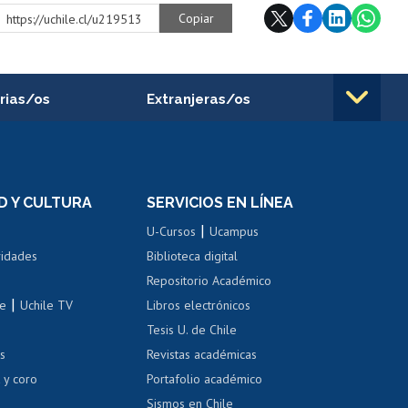
Copiar
https://uchile.cl/u219513
rias/os
Extranjeras/os
rnos de
Revalidación y reconocimiento
n
de títulos
el personal
Postulación al Programa de
Movilidad Estudiantil
D Y CULTURA
SERVICIOS EN LÍNEA
ovilidad interna
Inscripción de asignaturas
|
 de renta
U-Cursos
Ucampus
Cursos de español
 de renta
vidades
Biblioteca digital
Repositorio Académico
correo uchile
|
le
Uchile TV
Libros electrónicos
nas blancas
Tesis U. de Chile
os
Revistas académicas
, sexual y violencia
Denuncias administrativas
 y coro
Portafolio académico
Sismos en Chile