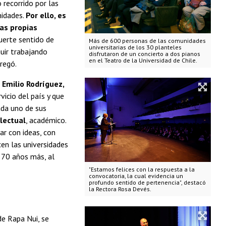
recorrido por las
nidades.
Por ello, es
las propias
fuerte sentido de
Más de 600 personas de las comunidades
universitarias de los 30 planteles
guir trabajando
disfrutaron de un concierto a dos pianos
en el Teatro de la Universidad de Chile.
regó.
,
Emilio Rodríguez,
icio del país y que
ada uno de sus
lectual
, académico.
r con ideas, con
cen las universidades
 70 años más, al
"Estamos felices con la respuesta a la
convocatoria, la cual evidencia un
profundo sentido de pertenencia", destacó
la Rectora Rosa Devés.
 de Rapa Nui, se