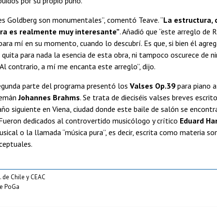
buidos por su propio puño.
nes Goldberg son monumentales”, comentó Teave. “
La estructura, 
ra es realmente muy interesante”
. Añadió que “este arreglo de 
para mí en su momento, cuando lo descubrí. Es que, si bien él agre
quita para nada la esencia de esta obra, ni tampoco oscurece de n
 Al contrario, a mí me encanta este arreglo”, dijo.
segunda parte del programa presentó los
Valses Op.39
para piano 
lemán
Johannes Brahms
. Se trata de dieciséis valses breves escri
año siguiente en Viena, ciudad donde este baile de salón se encon
. Fueron dedicados al controvertido musicólogo y crítico
Eduard Han
ical o la llamada “música pura”, es decir, escrita como materia son
ceptuales.
. de Chile y CEAC
ipe PoGa