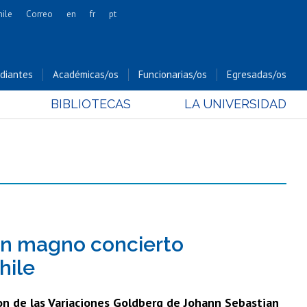
hile
Correo
en
fr
pt
Artes
Cs. Agronómicas
diantes
Académicas/os
Funcionarias/os
Egresadas/os
Cs. Forestales y Conservación
BIBLIOTECAS
LA UNIVERSIDAD
Cs. Sociales
Comunicación e Imagen
Economía y Negocios
Gobierno
Odontología
Estudios Internacionales
Bachillerato
un magno concierto
Hospital Clínico
hile
on de las Variaciones Goldberg de Johann Sebastian