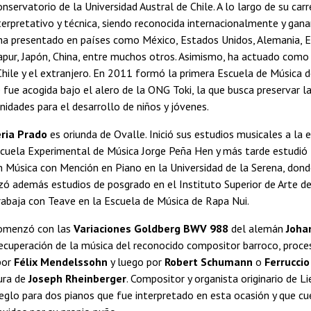
nservatorio de la Universidad Austral de Chile. A lo largo de su car
nterpretativo y técnica, siendo reconocida internacionalmente y ga
ha presentado en países como México, Estados Unidos, Alemania, Es
gapur, Japón, China, entre muchos otros. Asimismo, ha actuado como 
hile y el extranjero. En 2011 formó la primera Escuela de Música d
e fue acogida bajo el alero de la ONG Toki, la que busca preservar la
idades para el desarrollo de niños y jóvenes.
eria Prado
es oriunda de Ovalle. Inició sus estudios musicales a la 
scuela Experimental de Música Jorge Peña Hen y más tarde estudió 
n Música con Mención en Piano en la Universidad de la Serena, don
zó además estudios de posgrado en el Instituto Superior de Arte d
abaja con Teave en la Escuela de Música de Rapa Nui.
comenzó con las
Variaciones Goldberg BWV 988
del alemán
Joha
recuperación de la música del reconocido compositor barroco, proc
por
Félix Mendelssohn
y luego por
Robert Schumann
o
Ferruccio
ura de
Joseph Rheinberger
. Compositor y organista originario de Li
eglo para dos pianos que fue interpretado en esta ocasión y que c