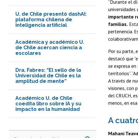
“Durante el d
universidades 
U. de Chile presentó dashAI:
importante re
plataforma chilena de
familias.
Esta
inteligencia artificial
pertenencia. E
colaborativame
Académica y académico U.
de Chile acercan ciencia a
Por su parte, 
escolares
destacó que “e
se expresa en 
Dra. Fabres: “El sello de la
territorios”. “
Universidad de Chile es la
A través de n
amplitud de mente”
visiones, con 
del CRUCH, es 
Académico U. de Chile
menos, en esa 
coedita libro sobre IA y su
impacto en la humanidad
A cuat
Mahani Teav