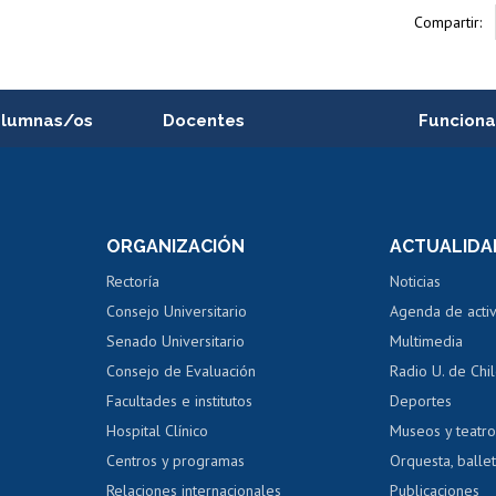
Compartir:
alumnas/os
Docentes
Funciona
Postulación a concursos
Cursos inte
internos de investigación
capacitació
e asignaturas
Consulta a bases de datos
Bienestar d
 de notas
ORGANIZACIÓN
ACTUALIDA
Perfeccionamiento
Portal de m
 regular
Editar Portafolio Académico
Certificado
Rectoría
Noticias
tal
Evaluación docente
Certificado
Consejo Universitario
Agenda de acti
dito alumnos
honorarios
Calificación académica
Senado Universitario
Multimedia
dito exalumnos
Gestión de 
Consejo de Evaluación
Radio U. de Chi
Postulación al AUCAI
y grados
Editar pági
Facultades e institutos
Deportes
Hospital Clínico
Museos y teatr
da tecnológica
Tarjeta TUI
Wifi
Acoso laboral
s
Centros y programas
Orquesta, ballet
Relaciones internacionales
Publicaciones