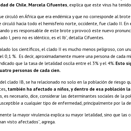
idad de Chile
,
Marcela Cifuentes
, explica que este virus ha tenid
ue circuló en África que era endémica y que no corresponde al brot
ue circuló hacia todo el hemisferio norte, occidente, fue clado II. 
lando y es responsable de este brote y provocó este nuevo pronun
ado I, pero no es idéntico, es el Ib”, detalla Cifuentes.
lado los científicos, el clado II es mucho menos peligroso, con un
del 0,1 %. Es decir, aproximadamente muere una persona de cada mi
 indicado que la tasa de letalidad oscila entre el 3% y el 4%.
Esto si
cuatro personas de cada cien.
 del clado IB, se ha relacionado no solo en la población de riesgo 
tes
, también ha afectado a niños, y dentro de esa población la
s, es necesario, dice, considerar las determinantes sociales de la p
usceptible a cualquier tipo de enfermedad, principalmente por la de
ente la mayor virulencia explica su mayor letalidad, sino que las c
han visto afectados”, agrega.