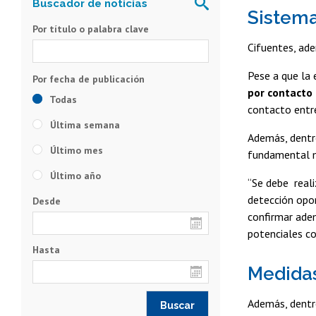
Sistema
Por título o palabra clave
Cifuentes, ade
Pese a que la 
por contacto d
Todas
contacto entre
Última semana
Además, dentro
Último mes
fundamental m
Último año
“Se debe reali
detección opo
Desde
confirmar adem
potenciales co
Hasta
Medida
Además, dentro