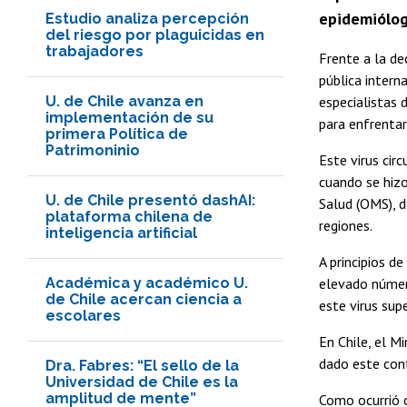
epidemiólog
Estudio analiza percepción
del riesgo por plaguicidas en
trabajadores
Frente a la de
pública intern
U. de Chile avanza en
especialistas 
implementación de su
para enfrentar
primera Política de
Patrimoninio
Este virus cir
cuando se hizo
U. de Chile presentó dashAI:
Salud (OMS), d
plataforma chilena de
regiones.
inteligencia artificial
A principios 
Académica y académico U.
elevado númer
de Chile acercan ciencia a
este virus sup
escolares
En Chile, el M
dado este cont
Dra. Fabres: “El sello de la
Universidad de Chile es la
amplitud de mente”
Como ocurrió 