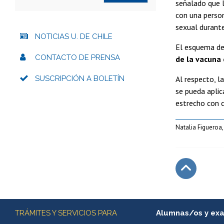
señalado que l
con una person
sexual durant
NOTICIAS U. DE CHILE
El esquema de 
CONTACTO DE PRENSA
de la vacuna
SUSCRIPCIÓN A BOLETÍN
Al respecto, l
se pueda aplic
estrecho con 
Natalia Figueroa,
Subir
Más información
TRÁMITES Y SERVICIOS PARA
Alumnas/os y ex