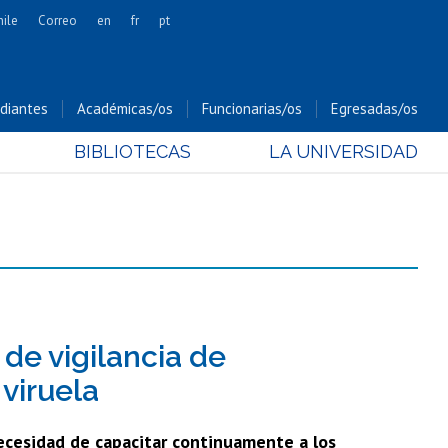
hile
Correo
en
fr
pt
Artes
Cs. Agronómicas
diantes
Académicas/os
Funcionarias/os
Egresadas/os
Cs. Forestales y Conservación
BIBLIOTECAS
LA UNIVERSIDAD
Cs. Sociales
Comunicación e Imagen
Economía y Negocios
Gobierno
Odontología
Estudios Internacionales
Bachillerato
de vigilancia de
Hospital Clínico
viruela
necesidad de capacitar continuamente a los