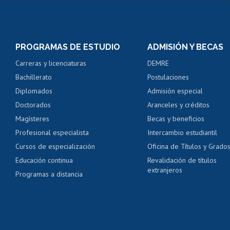
Matrícula en línea
Inscripción y cambio d
Consulta y certificado
PROGRAMAS DE ESTUDIO
ADMISIÓN Y BECAS
Certificado de alumno
Carreras y licenciaturas
DEMRE
Servicio médico y den
Bachillerato
Postulaciones
Pago de arancel y cré
Diplomados
Admisión especial
Pago de arancel y cré
Doctorados
Aranceles y créditos
Certificado de títulos 
Magísteres
Becas y beneficios
Profesional especialista
Intercambio estudiantil
Mi Uchile
Ayu
Cursos de especialización
Oficina de Títulos y Grado
Educación continua
Revalidación de títulos
extranjeros
Programas a distancia