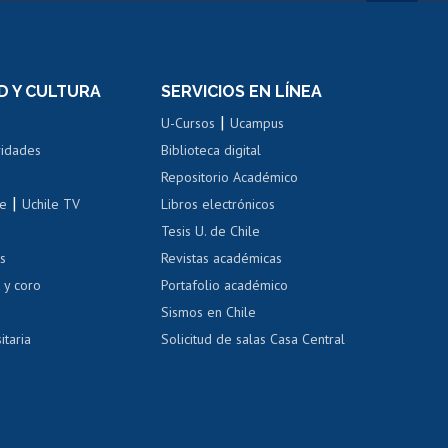
rnos de
Revalidación y reconocimiento
n
de títulos
el personal
Postulación al Programa de
Movilidad Estudiantil
D Y CULTURA
SERVICIOS EN LÍNEA
ovilidad interna
Inscripción de asignaturas
|
 de renta
U-Cursos
Ucampus
Cursos de español
 de renta
vidades
Biblioteca digital
Repositorio Académico
correo uchile
|
le
Uchile TV
Libros electrónicos
nas blancas
Tesis U. de Chile
os
Revistas académicas
, sexual y violencia
Denuncias administrativas
 y coro
Portafolio académico
Sismos en Chile
itaria
Solicitud de salas Casa Central