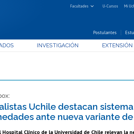
Facultades
U-Cursos
Mi Uc
Arquitectura y Urbanismo
Ciencias
Postulantes
Estu
Cs. Físicas y Matemáticas
ADOS
INVESTIGACIÓN
EXTENSIÓN
Cs. Químicas y Farmacéuticas
Cs. Veterinarias y Pecuarias
Derecho
Filosofía y Humanidades
Medicina
Estudios Avanzados en Educación
pox:
Nutrición y Tecnología de
alistas Uchile destacan sistema 
Alimentos
edades ante nueva variante de 
 Hospital Clínico de la Universidad de Chile relevan la 