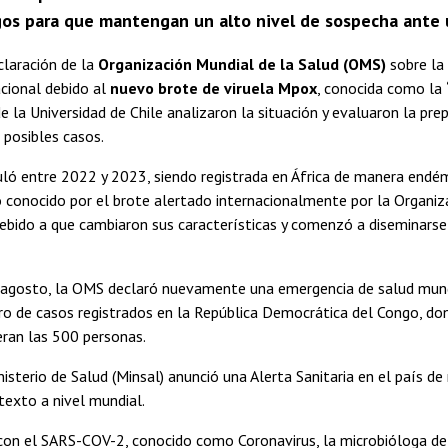
os para que mantengan un alto nivel de sospecha ante u
claración de la
Organización Mundial de la Salud (OMS)
sobre la
acional debido al
nuevo brote de viruela Mpox
, conocida como la
de la Universidad de Chile analizaron la situación y evaluaron la pre
 posibles casos.
culó entre 2022 y 2023, siendo registrada en África de manera endé
 conocido por el brote alertado internacionalmente por la Organiz
ebido a que cambiaron sus características y comenzó a diseminarse
de agosto, la OMS declaró nuevamente una emergencia de salud mund
o de casos registrados en la República Democrática del Congo, do
eran las 500 personas.
inisterio de Salud (Minsal) anunció una Alerta Sanitaria en el país d
exto a nivel mundial.
con el SARS-COV-2, conocido como Coronavirus, la microbióloga d