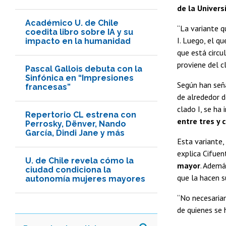
de la Univers
Académico U. de Chile
“La variante q
coedita libro sobre IA y su
I. Luego, el q
impacto en la humanidad
que está circu
proviene del cl
Pascal Gallois debuta con la
Sinfónica en “Impresiones
Según han seña
francesas”
de alrededor 
clado I, se ha
Repertorio CL estrena con
entre tres y 
Perrosky, Dënver, Nando
García, Dindi Jane y más
Esta variante,
explica Cifuen
U. de Chile revela cómo la
mayor
. Ademá
ciudad condiciona la
que la hacen s
autonomía mujeres mayores
“No necesariam
de quienes se 