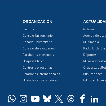
Postulación a concursos
Cursos inte
internos de investigación
capacitació
e asignaturas
Consulta a bases de datos
Bienestar d
 de notas
ORGANIZACIÓN
ACTUALIDA
Perfeccionamiento
Portal de m
 regular
Editar Portafolio Académico
Certificado
Rectoría
Noticias
tal
Evaluación docente
Certificado
Consejo Universitario
Agenda de acti
dito alumnos
honorarios
Calificación académica
Senado Universitario
Multimedia
dito exalumnos
Gestión de 
Consejo de Evaluación
Radio U. de Chi
Postulación al AUCAI
y grados
Editar pági
Facultades e institutos
Deportes
Hospital Clínico
Museos y teatr
da tecnológica
Tarjeta TUI
Wifi
Acoso laboral
s
Centros y programas
Orquesta, ballet
Relaciones internacionales
Publicaciones
Unidades administrativas
Editorial Univers