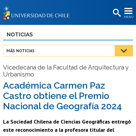
EXTENSIÓN
MENÚ
BIBLIOTECAS
LA UNIVERSIDAD
NOTICIAS
Postulantes
MÁS NOTICIAS
Estudiantes
Vicedecana de la Facultad de Arquitectura y
Académicas/os
Urbanismo
Funcionarias/os
Académica Carmen Paz
Castro obtiene el Premio
Egresadas/os
Nacional de Geografía 2024
La Sociedad Chilena de Ciencias Geográficas entregó
este reconocimiento a la profesora titular del