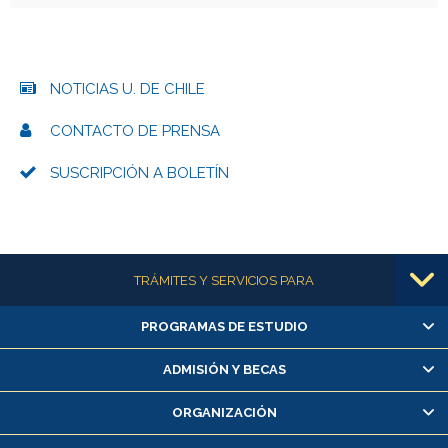
NOTICIAS U. DE CHILE
CONTACTO DE PRENSA
SUSCRIPCIÓN A BOLETÍN
Más información
TRÁMITES Y SERVICIOS PARA
PROGRAMAS DE ESTUDIO
Alumnas/os y exalumnas/os
Matrícula en línea
ADMISIÓN Y BECAS
Inscripción y cambio de asignaturas
ORGANIZACIÓN
Consulta y certificado de notas
Certificado de alumno regular