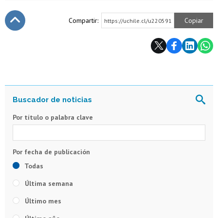
Compartir:
Copiar
https://uchile.cl/u220591
Subir
Por título o palabra clave
Todas
Última semana
Último mes