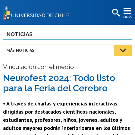
EXTENSIÓN
MENÚ
BIBLIOTECAS
LA UNIVERSIDAD
NOTICIAS
Postulantes
MÁS NOTICIAS
Estudiantes
Vinculación con el medio
Académicas/os
Neurofest 2024: Todo listo
Funcionarias/os
para la Feria del Cerebro
Egresadas/os
• A través de charlas y experiencias interactivas
dirigidas por destacados científicos nacionales,
estudiantes, profesores, niños, jóvenes, adultos y
adultos mayores podrán interiorizarse en los últimos