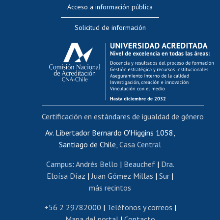
Perfeccionamiento
Acceso a información pública
Editar Portafolio Académico
Solicitud de información
Evaluación docente
Calificación académica
Postulación al AUCAI
Funcionarias/os
Cursos internos de capacitación
Bienestar del personal
Certificación en estándares de igualdad de género
Portal de movilidad interna
Certificado de renta
Av. Libertador Bernardo O'Higgins 1058,
Santiago de Chile,
Casa Central
Certificado de renta honorarios
Gestión de correo uchile
Campus
:
Andrés Bello
|
Beauchef
|
Dra.
Editar páginas blancas
Eloísa Díaz
|
Juan Gómez Millas
|
Sur
|
más recintos
Extranjeras/os
Revalidación y reconocimiento de títulos
+56 2 29782000
|
Teléfonos y correos
|
Mapa del portal
|
Contacto
Postulación al Programa de Movilidad Estudiantil