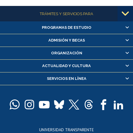
Más información
TRÁMITES Y SERVICIOS PARA
PROGRAMAS DE ESTUDIO
Alumnas/os y exalumnas/os
Matrícula en línea
ADMISIÓN Y BECAS
Inscripción y cambio de asignaturas
ORGANIZACIÓN
Consulta y certificado de notas
Certificado de alumno regular
ACTUALIDAD Y CULTURA
Servicio médico y dental
SERVICIOS EN LÍNEA
Pago de arancel y crédito alumnos
Pago de arancel y crédito exalumnos
Certificado de títulos y grados
Docentes
Postulación a concursos internos de investigación
Consulta a bases de datos
UNIVERSIDAD TRANSPARENTE