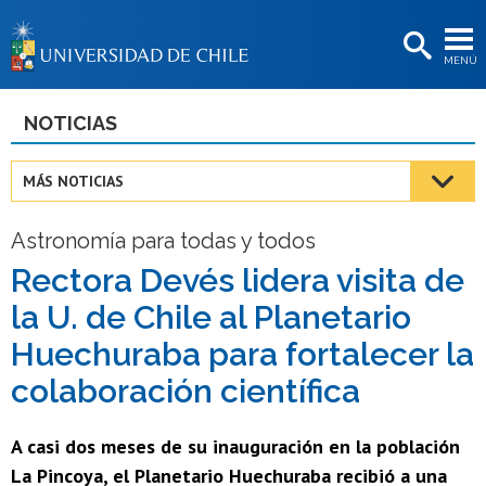
EXTENSIÓN
MENÚ
BIBLIOTECAS
LA UNIVERSIDAD
NOTICIAS
Postulantes
MÁS NOTICIAS
Estudiantes
Astronomía para todas y todos
Académicas/os
Rectora Devés lidera visita de
Funcionarias/os
la U. de Chile al Planetario
Egresadas/os
Huechuraba para fortalecer la
colaboración científica
A casi dos meses de su inauguración en la población
La Pincoya, el Planetario Huechuraba recibió a una