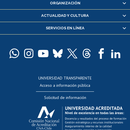
ORGANIZACIÓN
Consulta y certificado de notas
Certificado de alumno regular
ACTUALIDAD Y CULTURA
Servicio médico y dental
SERVICIOS EN LÍNEA
Pago de arancel y crédito alumnos
Pago de arancel y crédito exalumnos
Certificado de títulos y grados
Docentes
Postulación a concursos internos de investigación
Consulta a bases de datos
UNIVERSIDAD TRANSPARENTE
Perfeccionamiento
Acceso a información pública
Editar Portafolio Académico
Solicitud de información
Evaluación docente
Calificación académica
Postulación al AUCAI
Funcionarias/os