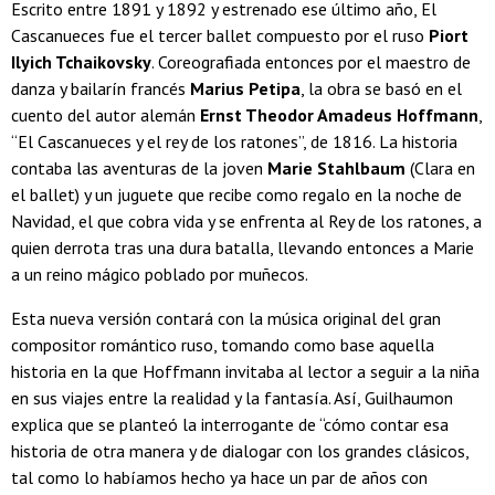
Escrito entre 1891 y 1892 y estrenado ese último año, El
Cascanueces fue el tercer ballet compuesto por el ruso
Piort
Ilyich Tchaikovsky
. Coreografiada entonces por el maestro de
danza y bailarín francés
Marius Petipa
, la obra se basó en el
cuento del autor alemán
Ernst Theodor Amadeus Hoffmann
,
“El Cascanueces y el rey de los ratones”, de 1816. La historia
contaba las aventuras de la joven
Marie Stahlbaum
(Clara en
el ballet) y un juguete que recibe como regalo en la noche de
Navidad, el que cobra vida y se enfrenta al Rey de los ratones, a
quien derrota tras una dura batalla, llevando entonces a Marie
a un reino mágico poblado por muñecos.
Esta nueva versión contará con la música original del gran
compositor romántico ruso, tomando como base aquella
historia en la que Hoffmann invitaba al lector a seguir a la niña
en sus viajes entre la realidad y la fantasía. Así, Guilhaumon
explica que se planteó la interrogante de “cómo contar esa
historia de otra manera y de dialogar con los grandes clásicos,
tal como lo habíamos hecho ya hace un par de años con