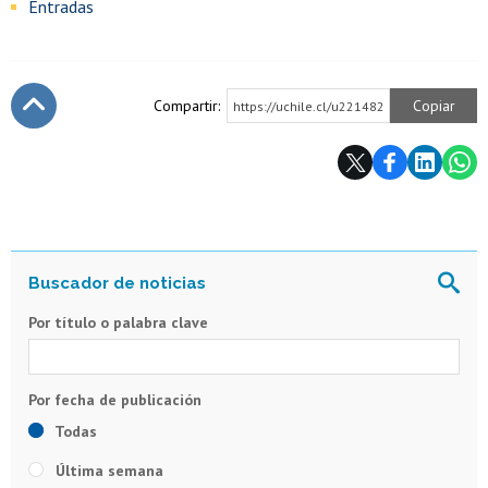
Entradas
Compartir:
Copiar
https://uchile.cl/u221482
Subir
Por título o palabra clave
Todas
Última semana