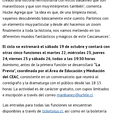
creado una historia hermosísima con estos bailarines que son
maravillosos y que son muy intérpretes también”, comenta
Hucke. Agrega que “la idea es que, de una limpieza inicial,
vayamos descubriendo básicamente este cuento. Partimos con
un elemento muy particular y desde ahí hacemos un zoom
finalmente a toda la historia, nos vamos metiendo en los
diferentes mundos fantásticos y mágicos de este Cascanueces”.
El ciclo se estrenará el sábado 19 de octubre y contará con
otras cinco funciones el martes 22, miércoles 23, jueves
24, viernes 25 y sábado 26, todas a las 19:30 horas
.
Asimismo, antes de la primera función se desarrollará
“La
Previa”, coordinada por el Área de Educación y Mediación
del CEAC
, consistente en un conversatorio que reunirá al
coreógrafo y la dramaturga con el público desde las 18:15
horas. La actividad es de carácter gratuito, con cupos limitados
e inscripción a través del correo
mariibanez@uchile.cl
.
Las entradas para todas las funciones se encuentran
disponibles a través de
ticketplus.cl
, así como en la boletería