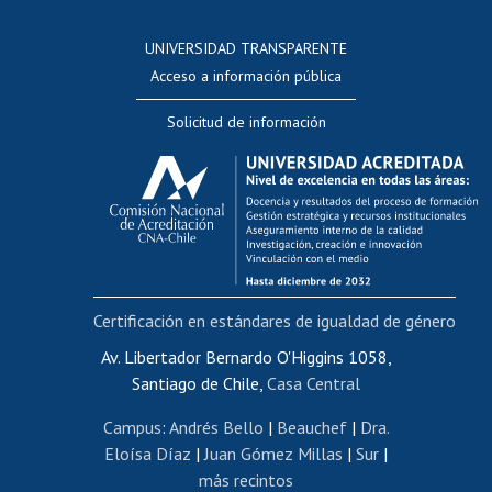
Consulta a bases de datos
UNIVERSIDAD TRANSPARENTE
Perfeccionamiento
Acceso a información pública
Editar Portafolio Académico
Solicitud de información
Evaluación docente
Calificación académica
Postulación al AUCAI
Funcionarias/os
Cursos internos de capacitación
Bienestar del personal
Certificación en estándares de igualdad de género
Portal de movilidad interna
Certificado de renta
Av. Libertador Bernardo O'Higgins 1058,
Santiago de Chile,
Casa Central
Certificado de renta honorarios
Gestión de correo uchile
Campus
:
Andrés Bello
|
Beauchef
|
Dra.
Editar páginas blancas
Eloísa Díaz
|
Juan Gómez Millas
|
Sur
|
más recintos
Extranjeras/os