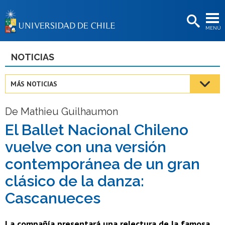
EXTENSIÓN
MENÚ
BIBLIOTECAS
LA UNIVERSIDAD
NOTICIAS
Postulantes
MÁS NOTICIAS
Estudiantes
De Mathieu Guilhaumon
Académicas/os
El Ballet Nacional Chileno
Funcionarias/os
vuelve con una versión
Egresadas/os
contemporánea de un gran
clásico de la danza:
Cascanueces
La compañía presentará una relectura de la famosa