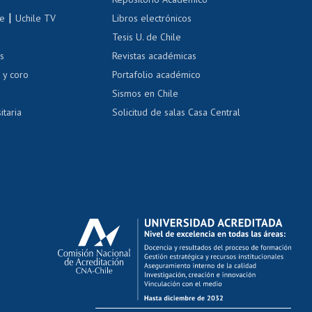
correo uchile
|
le
Uchile TV
Libros electrónicos
nas blancas
Tesis U. de Chile
os
Revistas académicas
, sexual y violencia
Denuncias administrativas
 y coro
Portafolio académico
Sismos en Chile
itaria
Solicitud de salas Casa Central