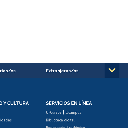
rias/os
Extranjeras/os
rnos de
Revalidación y reconocimiento
n
de títulos
el personal
Postulación al Programa de
Movilidad Estudiantil
D Y CULTURA
SERVICIOS EN LÍNEA
ovilidad interna
Inscripción de asignaturas
|
 de renta
U-Cursos
Ucampus
Cursos de español
 de renta
vidades
Biblioteca digital
Repositorio Académico