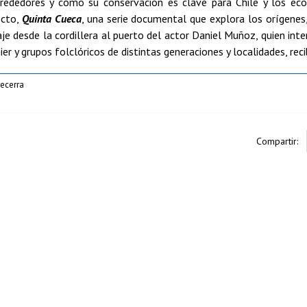
lrededores y cómo su conservación es clave para Chile y los ec
ecto,
Quinta Cueca
, una serie documental que explora los orígenes,
iaje desde la cordillera al puerto del actor Daniel Muñoz, quien int
thier y grupos folclóricos de distintas generaciones y localidades, r
ecerra
Compartir: