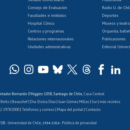
dito exalumnos
Gestión de 
Consejo de Evaluación
Radio U. de Chi
Postulación al AUCAI
y grados
Editar pági
Facultades e institutos
Deportes
Hospital Clínico
Museos y teatr
da tecnológica
Tarjeta TUI
Wifi
Acoso laboral
s
Centros y programas
Orquesta, ballet
Relaciones internacionales
Publicaciones
Unidades administrativas
Editorial Univers
bertador Bernardo O'Higgins 1058, Santiago de Chile,
Casa Central
 Bello
|
Beauchef
|
Dra. Eloísa Díaz
|
Juan Gómez Millas
|
Sur
|
más recintos
 2 29782000
|
Teléfonos y correos
|
Mapa del portal
|
Contacto
ISIB
Universidad de Chile
Política de privacidad
-
, 1994-2026 -