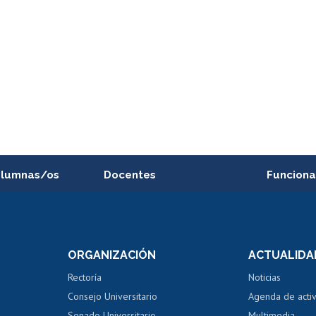
alumnas/os
Docentes
Funciona
Postulación a concursos
Cursos inte
internos de investigación
capacitació
e asignaturas
Consulta a bases de datos
Bienestar d
 de notas
ORGANIZACIÓN
ACTUALIDA
Perfeccionamiento
Portal de m
 regular
Editar Portafolio Académico
Certificado
Rectoría
Noticias
tal
Evaluación docente
Certificado
Consejo Universitario
Agenda de acti
dito alumnos
honorarios
Calificación académica
Senado Universitario
Multimedia