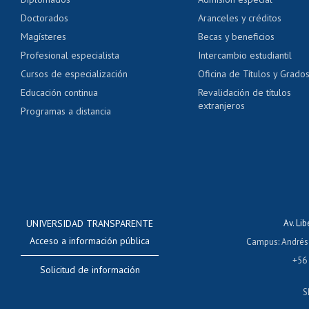
Pago de arancel y cré
Doctorados
Aranceles y créditos
Certificado de títulos 
Magísteres
Becas y beneficios
Profesional especialista
Intercambio estudiantil
Mi Uchile
Ayu
Cursos de especialización
Oficina de Títulos y Grado
Educación continua
Revalidación de títulos
extranjeros
Programas a distancia
UNIVERSIDAD TRANSPARENTE
Av. Li
Acceso a información pública
Campus
:
Andrés
+56
Solicitud de información
S