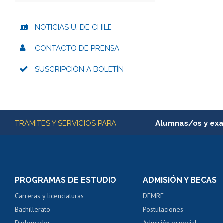
NOTICIAS U. DE CHILE
CONTACTO DE PRENSA
SUSCRIPCIÓN A BOLETÍN
Más información
TRÁMITES Y SERVICIOS PARA
Alumnas/os y ex
Matrícula en línea
Inscripción y cambio d
Consulta y certificado
PROGRAMAS DE ESTUDIO
ADMISIÓN Y BECAS
Certificado de alumno
Carreras y licenciaturas
DEMRE
Servicio médico y den
Bachillerato
Postulaciones
Pago de arancel y cré
Diplomados
Admisión especial