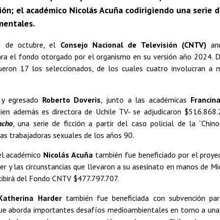
ción; el académico Nicolás Acuña codirigiendo una serie 
mentales.
2 de octubre, el
Consejo Nacional de Televisión (CNTV)
an
ara el fondo otorgado por el organismo en su versión año 2024. 
ueron 17 los seleccionados, de los cuales cuatro involucran a
 y egresado
Roberto Doveris
, junto a las académicas
Francin
en además es directora de Uchile TV- se adjudicaron $516.868.
ncho
, una serie de ficción a partir del caso policial de la “Chin
as trabajadoras sexuales de los años 90.
 el académico
Nicolás Acuña
también fue beneficiado por el proy
er y las circunstancias que llevaron a su asesinato en manos de M
ecibirá del Fondo CNTV $477.797.707.
Katherina Harder
también fue beneficiada con subvención par
e aborda importantes desafíos medioambientales en torno a una 