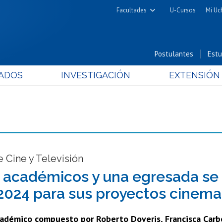
Facultades
U-Cursos
Mi Uc
Arquitectura y Urbanismo
Ciencias
Postulantes
Estu
Cs. Físicas y Matemáticas
ADOS
INVESTIGACIÓN
EXTENSIÓN
Cs. Químicas y Farmacéuticas
Cs. Veterinarias y Pecuarias
Derecho
Filosofía y Humanidades
Medicina
Estudios Avanzados en Educación
 Cine y Televisión
Nutrición y Tecnología de
 académicos y una egresada se
Alimentos
024 para sus proyectos cinema
cadémico compuesto por Roberto Doveris, Francisca Carbo