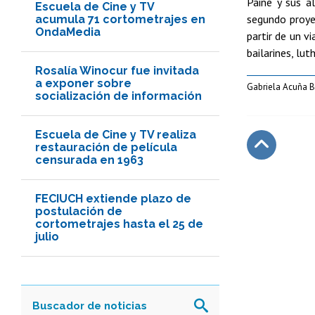
Paine y sus a
Escuela de Cine y TV
segundo proy
acumula 71 cortometrajes en
OndaMedia
partir de un v
bailarines, lu
Rosalía Winocur fue invitada
a exponer sobre
Gabriela Acuña B
socialización de información
Escuela de Cine y TV realiza
restauración de película
censurada en 1963
Subir
FECIUCH extiende plazo de
postulación de
cortometrajes hasta el 25 de
julio