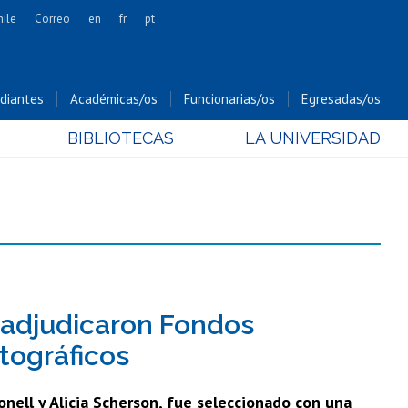
hile
Correo
en
fr
pt
Artes
Cs. Agronómicas
diantes
Académicas/os
Funcionarias/os
Egresadas/os
Cs. Forestales y Conservación
BIBLIOTECAS
LA UNIVERSIDAD
Cs. Sociales
Comunicación e Imagen
Economía y Negocios
Gobierno
Odontología
Estudios Internacionales
Bachillerato
 adjudicaron Fondos
Hospital Clínico
tográficos
nell y Alicia Scherson, fue seleccionado con una