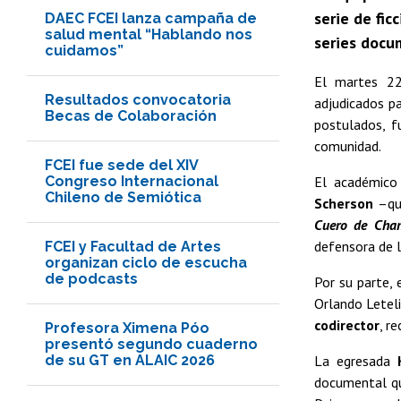
serie de fic
DAEC FCEI lanza campaña de
salud mental “Hablando nos
series docu
cuidamos”
El martes 2
Resultados convocatoria
adjudicados p
Becas de Colaboración
postulados, f
comunidad.
FCEI fue sede del XIV
Congreso Internacional
El académico
Chileno de Semiótica
Scherson
–qui
Cuero de Cha
defensora de l
FCEI y Facultad de Artes
organizan ciclo de escucha
de podcasts
Por su parte,
Orlando Leteli
codirector
, r
Profesora Ximena Póo
presentó segundo cuaderno
de su GT en ALAIC 2026
La egresada
documental qu