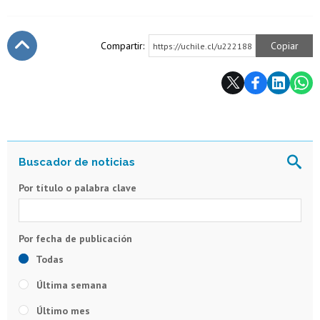
Compartir:
Copiar
https://uchile.cl/u222188
Subir
Por título o palabra clave
Todas
Última semana
Último mes