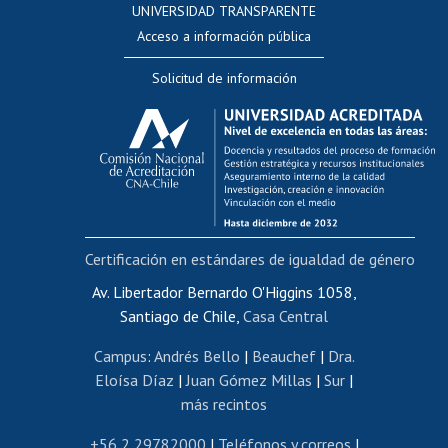
UNIVERSIDAD TRANSPARENTE
Perfeccionamiento
Acceso a información pública
Editar Portafolio Académico
Solicitud de información
Evaluación docente
Calificación académica
Postulación al AUCAI
Funcionarias/os
Cursos internos de capacitación
Bienestar del personal
Certificación en estándares de igualdad de género
Portal de movilidad interna
Certificado de renta
Av. Libertador Bernardo O'Higgins 1058,
Santiago de Chile,
Casa Central
Certificado de renta honorarios
Gestión de correo uchile
Campus
:
Andrés Bello
|
Beauchef
|
Dra.
Editar páginas blancas
Eloísa Díaz
|
Juan Gómez Millas
|
Sur
|
más recintos
Extranjeras/os
Revalidación y reconocimiento de títulos
+56 2 29782000
|
Teléfonos y correos
|