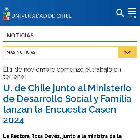
EXTENSIÓN
MENÚ
BIBLIOTECAS
LA UNIVERSIDAD
NOTICIAS
Postulantes
MÁS NOTICIAS
Estudiantes
El 1 de noviembre comenzó el trabajo en
Académicas/os
terreno:
Funcionarias/os
U. de Chile junto al Ministerio
de Desarrollo Social y Familia
Egresadas/os
lanzan la Encuesta Casen
2024
La Rectora Rosa Devés, junto a la ministra de la