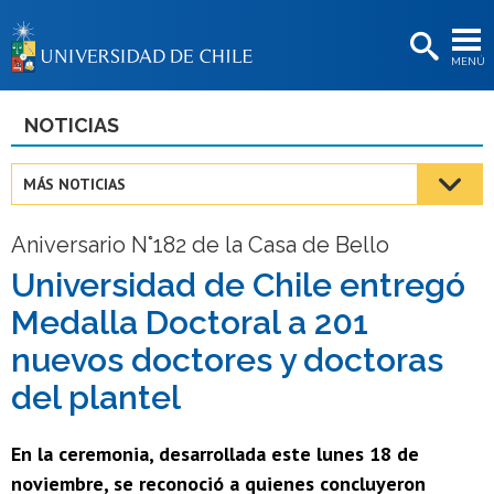
EXTENSIÓN
MENÚ
BIBLIOTECAS
LA UNIVERSIDAD
NOTICIAS
Postulantes
MÁS NOTICIAS
Estudiantes
Aniversario N°182 de la Casa de Bello
Académicas/os
Universidad de Chile entregó
Funcionarias/os
Medalla Doctoral a 201
Egresadas/os
nuevos doctores y doctoras
del plantel
En la ceremonia, desarrollada este lunes 18 de
noviembre, se reconoció a quienes concluyeron