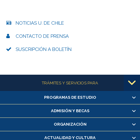
NOTICIAS U. DE CHILE
CONTACTO DE PRENSA
SUSCRIPCIÓN A BOLETÍN
Más información
TRÁMITES Y SERVICIOS PARA
PROGRAMAS DE ESTUDIO
Alumnas/os y exalumnas/os
Matrícula en línea
ADMISIÓN Y BECAS
Inscripción y cambio de asignaturas
ORGANIZACIÓN
Consulta y certificado de notas
Certificado de alumno regular
ACTUALIDAD Y CULTURA