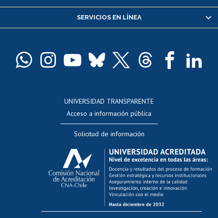
Servicio médico y dental
SERVICIOS EN LÍNEA
Pago de arancel y crédito alumnos
Pago de arancel y crédito exalumnos
Certificado de títulos y grados
Docentes
Postulación a concursos internos de investigación
Consulta a bases de datos
UNIVERSIDAD TRANSPARENTE
Perfeccionamiento
Acceso a información pública
Editar Portafolio Académico
Solicitud de información
Evaluación docente
Calificación académica
Postulación al AUCAI
Funcionarias/os
Cursos internos de capacitación
Bienestar del personal