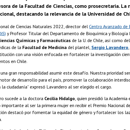
sora de la Facultad de Ciencias, como prosecretaria. La
acional, destacando la relevancia de la Universidad de C
onal de Ciencias Naturales 2022, director del
Centro Avanzado de
iS)
y Profesor Titular del Departamento de Bioquímica y Biología 
Ciencias Químicas y Farmacéuticas
de la U. de Chile, así como del
dicas de la
Facultad de Medicina
del plantel,
Sergio Lavandero
stitución con una visión enfocada en fortalecer la investigación cien
ntos en Chile.
 una gran responsabilidad asumir este desafío. Nuestra prioridad ser
otor de desarrollo para el país, promover la colaboración interdisci
a la ciudadanía” expresó Lavandero al ser elegido el cargo.
ero sucede a la doctora
Cecilia Hidalgo
, quien presidió la Academia
 importante al ser la primera mujer en recibir el Premio Nacional d
tión destacó por fomentar la equidad de género y fortalecer los la
.