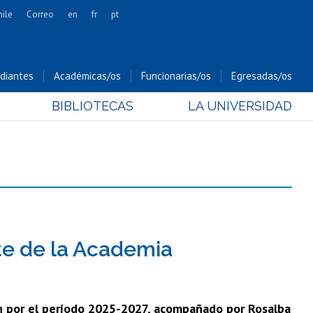
hile
Correo
en
fr
pt
Artes
Cs. Agronómicas
diantes
Académicas/os
Funcionarias/os
Egresadas/os
Cs. Forestales y Conservación
BIBLIOTECAS
LA UNIVERSIDAD
Cs. Sociales
Comunicación e Imagen
Economía y Negocios
Gobierno
Odontología
Estudios Internacionales
Bachillerato
te de la Academia
Hospital Clínico
ión por el período 2025-2027, acompañado por Rosalba