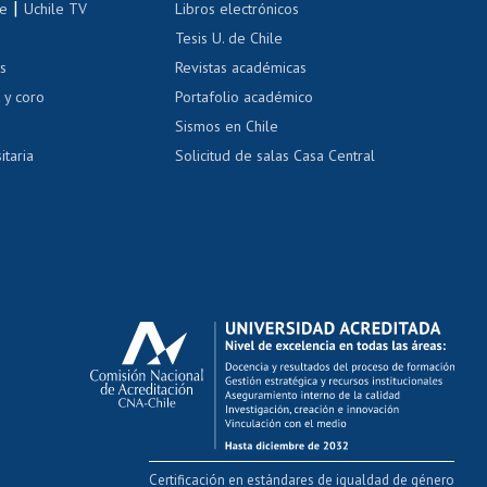
|
le
Uchile TV
Libros electrónicos
nas blancas
Tesis U. de Chile
os
Revistas académicas
, sexual y violencia
Denuncias administrativas
 y coro
Portafolio académico
Sismos en Chile
itaria
Solicitud de salas Casa Central
Certificación en estándares de igualdad de género