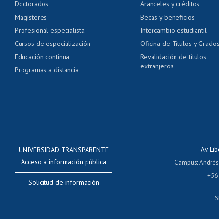
Doctorados
Aranceles y créditos
Certificado de títulos 
Magísteres
Becas y beneficios
Profesional especialista
Intercambio estudiantil
Mi Uchile
Ayu
Cursos de especialización
Oficina de Títulos y Grado
Educación continua
Revalidación de títulos
extranjeros
Programas a distancia
UNIVERSIDAD TRANSPARENTE
Av. Li
Acceso a información pública
Campus
:
Andrés
+56
Solicitud de información
S