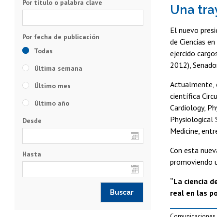
Por título o palabra clave
Una tray
El nuevo presi
de Ciencias e
Todas
ejercido cargo
2012), Senador
Última semana
Actualmente, e
Último mes
científica Cir
Último año
Cardiology, Ph
Physiological 
Desde
Medicine, entr
Con esta nueva
Hasta
promoviendo un
“La ciencia d
real en las p
Comunicaciones 