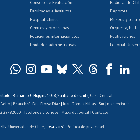
Consejo de Evaluación
Radio U. de Chi
Postulación al AUCAI
y grados
Editar pági
Facultades e institutos
Deportes
Hospital Clínico
Museos y teatr
da tecnológica
Tarjeta TUI
Wifi
Acoso laboral
s
Centros y programas
Orquesta, ballet
Relaciones internacionales
Publicaciones
Unidades administrativas
Editorial Univers
bertador Bernardo O'Higgins 1058, Santiago de Chile,
Casa Central
 Bello
|
Beauchef
|
Dra. Eloísa Díaz
|
Juan Gómez Millas
|
Sur
|
más recintos
 2 29782000
|
Teléfonos y correos
|
Mapa del portal
|
Contacto
ISIB
Universidad de Chile
Política de privacidad
-
, 1994-2026 -