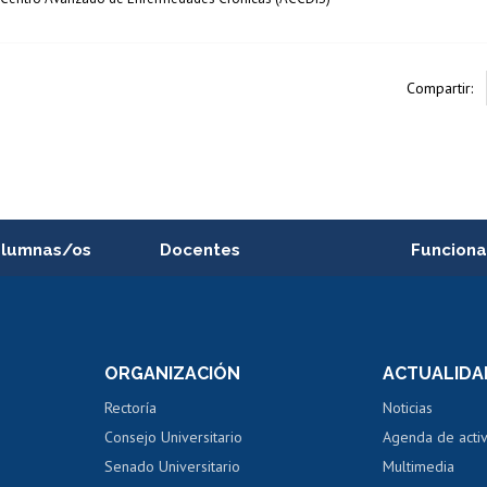
Compartir:
alumnas/os
Docentes
Funciona
Postulación a concursos
Cursos inte
internos de investigación
capacitació
e asignaturas
Consulta a bases de datos
Bienestar d
 de notas
ORGANIZACIÓN
ACTUALIDA
Perfeccionamiento
Portal de m
 regular
Editar Portafolio Académico
Certificado
Rectoría
Noticias
tal
Evaluación docente
Certificado
Consejo Universitario
Agenda de acti
dito alumnos
honorarios
Calificación académica
Senado Universitario
Multimedia
dito exalumnos
Gestión de 