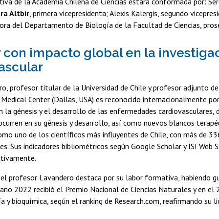
tiva de la Academia Chilena de Ciencias estará conformada por: Se
ra Altbir
, primera vicepresidenta; Alexis Kalergis, segundo vicepres
sora del Departamento de Biología de la Facultad de Ciencias, prose
r con impacto global en la investiga
ascular
ro, profesor titular de la Universidad de Chile y profesor adjunto de
Medical Center (Dallas, USA) es reconocido internacionalmente por
la génesis y el desarrollo de las enfermedades cardiovasculares, 
ocurren en su génesis y desarrollo, así como nuevos blancos terapé
mo uno de los científicos más influyentes de Chile, con más de 336
tes. Sus indicadores bibliométricos según Google Scholar y ISI Web S
ctivamente.
 el profesor Lavandero destaca por su labor formativa, habiendo g
l año 2022 recibió el Premio Nacional de Ciencias Naturales y en el
ía y bioquímica, según el ranking de Research.com, reafirmando su 