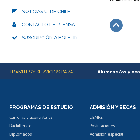
NOTICIAS U. DE CHILE
CONTACTO DE PRENSA
Subir
SUSCRIPCIÓN A BOLETÍN
Más información
TRÁMITES Y SERVICIOS PARA
Alumnas/os y ex
Matrícula en línea
Inscripción y cambio d
Consulta y certificado
PROGRAMAS DE ESTUDIO
ADMISIÓN Y BECAS
Certificado de alumno
Carreras y licenciaturas
DEMRE
Servicio médico y den
Bachillerato
Postulaciones
Pago de arancel y cré
Diplomados
Admisión especial
Pago de arancel y cré