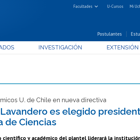
Facultades
U-Cursos
Mi Uc
Arquitectura y Urbanismo
Ciencias
Postulantes
Estu
Cs. Físicas y Matemáticas
ADOS
INVESTIGACIÓN
EXTENSIÓN
Cs. Químicas y Farmacéuticas
Cs. Veterinarias y Pecuarias
Derecho
Filosofía y Humanidades
Medicina
Estudios Avanzados en Educación
micos U. de Chile en nueva directiva
Nutrición y Tecnología de
 Lavandero es elegido presiden
Alimentos
a de Ciencias
 científico y académico del plantel liderará la instituc