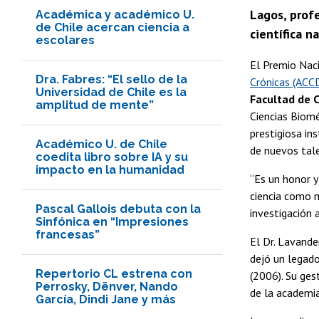
Lagos, profe
Académica y académico U.
de Chile acercan ciencia a
científica n
escolares
El Premio Naci
Dra. Fabres: “El sello de la
Crónicas (ACCD
Universidad de Chile es la
Facultad de 
amplitud de mente”
Ciencias Biomé
prestigiosa in
Académico U. de Chile
de nuevos tale
coedita libro sobre IA y su
impacto en la humanidad
“Es un honor y
ciencia como m
Pascal Gallois debuta con la
investigación 
Sinfónica en “Impresiones
francesas”
El Dr. Lavand
dejó un legado
Repertorio CL estrena con
(2006). Su ges
Perrosky, Dënver, Nando
de la academia
García, Dindi Jane y más