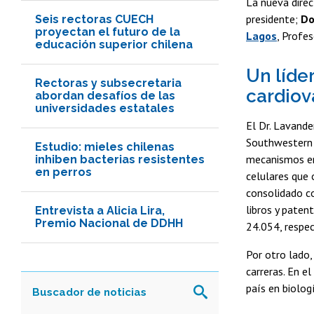
La nueva direc
presidente;
Do
Seis rectoras CUECH
proyectan el futuro de la
Lagos
, Profe
educación superior chilena
Un líde
Rectoras y subsecretaria
cardiov
abordan desafíos de las
universidades estatales
El Dr. Lavande
Southwestern 
Estudio: mieles chilenas
mecanismos en 
inhiben bacterias resistentes
en perros
celulares que 
consolidado co
libros y paten
Entrevista a Alicia Lira,
Premio Nacional de DDHH
24.054, respe
Por otro lado,
carreras. En e
país en biolog