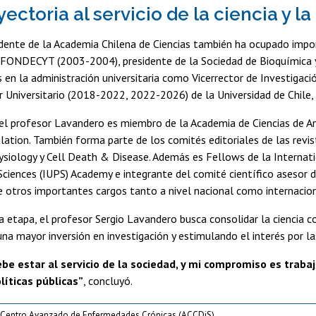
ectoria al servicio de la ciencia y l
dente de la Academia Chilena de Ciencias también ha ocupado impor
n FONDECYT (2003-2004), presidente de la Sociedad de Bioquímica 
s en la administración universitaria como Vicerrector de Investiga
 Universitario (2018-2022, 2022-2026) de la Universidad de Chile, 
l profesor Lavandero es miembro de la Academia de Ciencias de Amér
culation. También forma parte de los comités editoriales de las rev
ysiology y Cell Death & Disease. Además es Fellows de la Internati
Sciences (IUPS) Academy e integrante del comité científico asesor d
e otros importantes cargos tanto a nivel nacional como internacion
 etapa, el profesor Sergio Lavandero busca consolidar la ciencia co
a mayor inversión en investigación y estimulando el interés por la
ebe estar al servicio de la sociedad, y mi compromiso es traba
olíticas públicas”
, concluyó.
Centro Avanzado de Enfermedades Crónicas (ACCDiS)