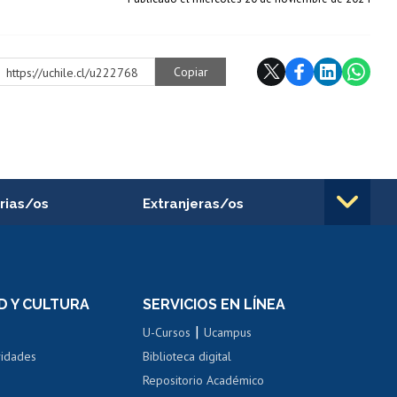
Copiar
https://uchile.cl/u222768
rias/os
Extranjeras/os
rnos de
Revalidación y reconocimiento
n
de títulos
el personal
Postulación al Programa de
Movilidad Estudiantil
D Y CULTURA
SERVICIOS EN LÍNEA
ovilidad interna
Inscripción de asignaturas
|
 de renta
U-Cursos
Ucampus
Cursos de español
 de renta
vidades
Biblioteca digital
Repositorio Académico
correo uchile