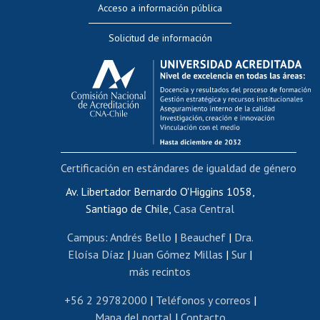
Acceso a información pública
Editar Portafolio Académico
Solicitud de información
Evaluación docente
Calificación académica
Postulación al AUCAI
Funcionarias/os
Cursos internos de capacitación
Bienestar del personal
Certificación en estándares de igualdad de género
Portal de movilidad interna
Certificado de renta
Av. Libertador Bernardo O'Higgins 1058,
Santiago de Chile,
Casa Central
Certificado de renta honorarios
Gestión de correo uchile
Campus
:
Andrés Bello
|
Beauchef
|
Dra.
Editar páginas blancas
Eloísa Díaz
|
Juan Gómez Millas
|
Sur
|
más recintos
Extranjeras/os
Revalidación y reconocimiento de títulos
+56 2 29782000
|
Teléfonos y correos
|
Mapa del portal
|
Contacto
Postulación al Programa de Movilidad Estudiantil