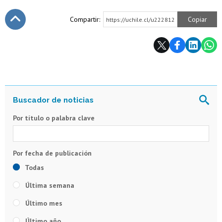
Compartir:
Copiar
https://uchile.cl/u222812
Subir
Por título o palabra clave
Todas
Última semana
Último mes
Último año