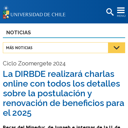
EXTENSIÓN
MENÚ
BIBLIOTECAS
LA UNIVERSIDAD
NOTICIAS
Postulantes
MÁS NOTICIAS
Estudiantes
Ciclo Zoomergete 2024
Académicas/os
La DIRBDE realizará charlas
Funcionarias/os
online con todos los detalles
Egresadas/os
sobre la postulación y
renovación de beneficios para
el 2025
Becas del Mineduc, de Junaeb e internas de la U. de