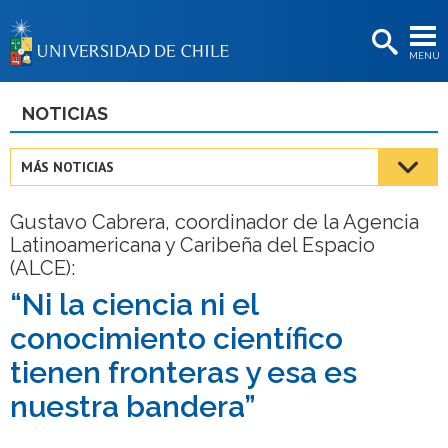
EXTENSIÓN
MENÚ
BIBLIOTECAS
LA UNIVERSIDAD
NOTICIAS
Postulantes
MÁS NOTICIAS
Estudiantes
Gustavo Cabrera, coordinador de la Agencia
Académicas/os
Latinoamericana y Caribeña del Espacio
(ALCE):
Funcionarias/os
“Ni la ciencia ni el
Egresadas/os
conocimiento científico
tienen fronteras y esa es
nuestra bandera”