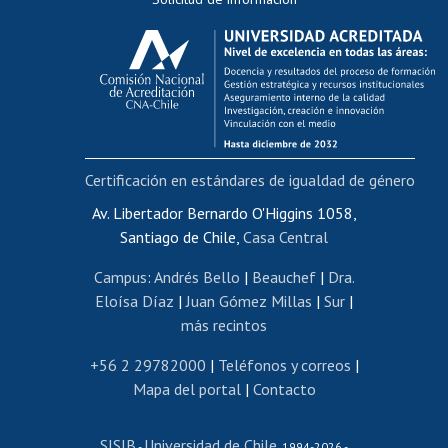
Calificación académica
Postulación al AUCAI
Funcionarias/os
Cursos internos de capacitación
Bienestar del personal
Certificación en estándares de igualdad de género
Portal de movilidad interna
Certificado de renta
Av. Libertador Bernardo O'Higgins 1058,
Santiago de Chile,
Casa Central
Certificado de renta honorarios
Gestión de correo uchile
Campus
:
Andrés Bello
|
Beauchef
|
Dra.
Editar páginas blancas
Eloísa Díaz
|
Juan Gómez Millas
|
Sur
|
más recintos
Extranjeras/os
Revalidación y reconocimiento de títulos
+56 2 29782000
|
Teléfonos y correos
|
Mapa del portal
|
Contacto
Postulación al Programa de Movilidad Estudiantil
Inscripción de asignaturas
SISIB
Universidad de Chile
Cursos de español
-
, 1994-2026 -