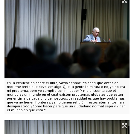
En la explicación sobre el libro, Savio señaló: "Yo sentí que antes de
morirme tenía que devolver algo. Que la gente lo mirara o no, ya no era
mi problema, pero yo cumplía con mi deber. Y me di cuenta que el
mundo es un mundo en el cual existen problemas globales que están
por encima de cada uno de nosotros. La realidad es que hay problemas
que ya no tienen fronteras, ya no tienen religión… estos elementos han
desaparecido. ¿Cómo hacer para que un ciudadano normal sepa vivir en
el mundo en que está?”