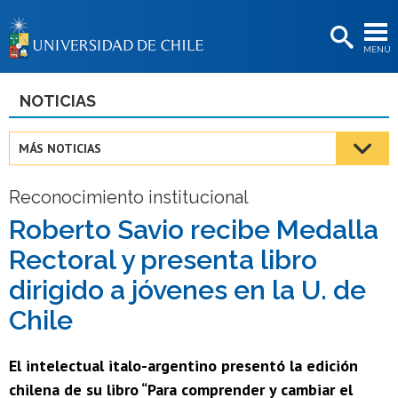
EXTENSIÓN
MENÚ
BIBLIOTECAS
LA UNIVERSIDAD
NOTICIAS
Postulantes
MÁS NOTICIAS
Estudiantes
Reconocimiento institucional
Académicas/os
Roberto Savio recibe Medalla
Funcionarias/os
Rectoral y presenta libro
Egresadas/os
dirigido a jóvenes en la U. de
Chile
El intelectual italo-argentino presentó la edición
chilena de su libro “Para comprender y cambiar el