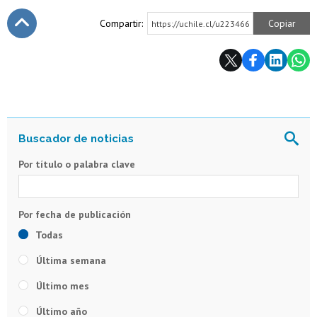
Compartir:
Copiar
https://uchile.cl/u223466
Subir
Por título o palabra clave
Todas
Última semana
Último mes
Último año