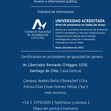
Acceso a información pública
Editar Portafolio Académico
Solicitud de información
Evaluación docente
Calificación académica
Postulación al AUCAI
Funcionarias/os
Cursos internos de capacitación
Bienestar del personal
Certificación en estándares de igualdad de género
Portal de movilidad interna
Certificado de renta
Av. Libertador Bernardo O'Higgins 1058,
Santiago de Chile,
Casa Central
Certificado de renta honorarios
Gestión de correo uchile
Campus
:
Andrés Bello
|
Beauchef
|
Dra.
Editar páginas blancas
Eloísa Díaz
|
Juan Gómez Millas
|
Sur
|
más recintos
Extranjeras/os
Revalidación y reconocimiento de títulos
+56 2 29782000
|
Teléfonos y correos
|
Mapa del portal
|
Contacto
Postulación al Programa de Movilidad Estudiantil