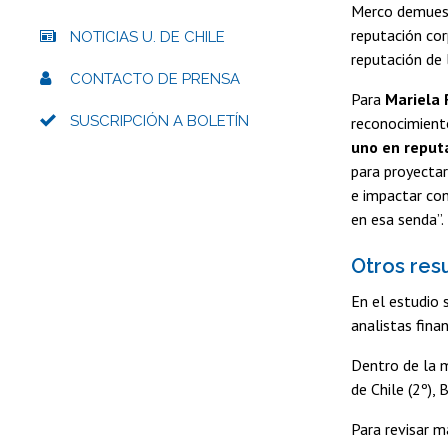
Merco demuest
reputación cor
NOTICIAS U. DE CHILE
reputación de 
CONTACTO DE PRENSA
Para
Mariela 
SUSCRIPCIÓN A BOLETÍN
reconocimiento
uno en reputa
para proyectar
e impactar con
en esa senda”.
Otros res
En el estudio 
analistas fina
Dentro de la m
de Chile (2º),
Para revisar 