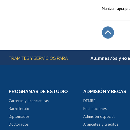
Maritza Tapia, pr
Subir
Más información
TRÁMITES Y SERVICIOS PARA
Alumnas/os y ex
Matrícula en línea
Inscripción y cambio d
Consulta y certificado
PROGRAMAS DE ESTUDIO
ADMISIÓN Y BECAS
Certificado de alumno
Carreras y licenciaturas
DEMRE
Servicio médico y den
Bachillerato
Postulaciones
Pago de arancel y cré
Diplomados
Admisión especial
Pago de arancel y cré
Doctorados
Aranceles y créditos
Certificado de títulos 