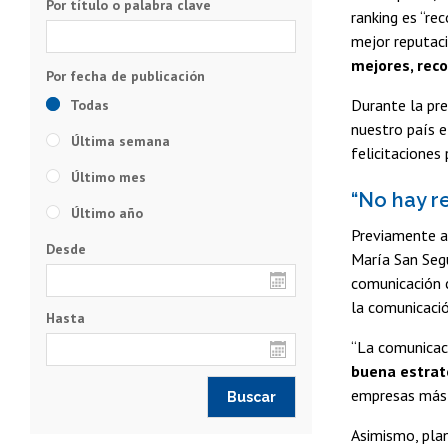
Por título o palabra clave
ranking es “re
mejor reputaci
mejores, rec
Durante la pr
Todas
nuestro país e
Última semana
felicitaciones
Último mes
“No hay r
Último año
Previamente a 
Desde
María San Segu
comunicación c
la comunicació
Hasta
“La comunicaci
buena estrate
empresas más 
Asimismo, pla