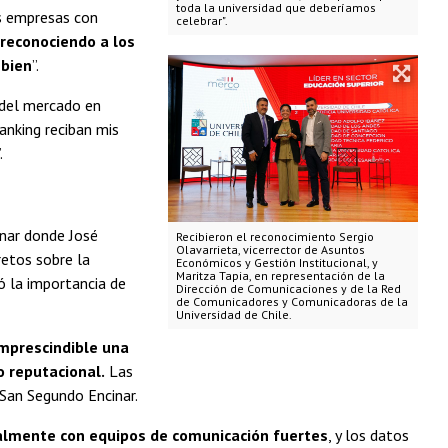
toda la universidad que deberíamos
as empresas con
celebrar".
reconociendo a los
 bien
”.
 del mercado en
anking reciban mis
.
inar donde José
Recibieron el reconocimiento Sergio
Olavarrieta, vicerrector de Asuntos
retos sobre la
Económicos y Gestión Institucional, y
Maritza Tapia, en representación de la
ó la importancia de
Dirección de Comunicaciones y de la Red
de Comunicadores y Comunicadoras de la
Universidad de Chile.
imprescindible una
o reputacional.
Las
San Segundo Encinar.
almente con equipos de comunicación fuertes
, y los datos