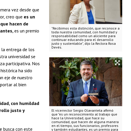
rimera vez desde que
ior, creo que
es un
 que hacen de
"Recibimos esta distinción, que reconoce a
iantes,
es un premio
toda nuestra comunidad, con humildad y
responsabilidad como un aliciente para
continuar educando para el desarrollo
justo y sustentable", dijo la Rectora Rosa
Devés.
 la entrega de los
tra universidad se
a participativa. Nos
histórica ha sido
un eje de nuestro
portar al bien
idad, con humildad
ollo justo y
El vicerrector Sergio Olavarrieta afirmó
que "es un reconocimiento al trabajo que
hace la Universidad, que hace su
comunidad, que hacen de alguna manera
en el tiempo, sus funcionarios, profesores
e busca con este
y también estudiantes, es un premio para