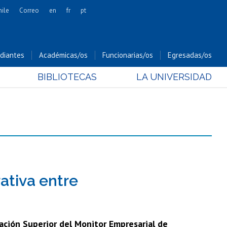
hile
Correo
en
fr
pt
Artes
Cs. Agronómicas
diantes
Académicas/os
Funcionarias/os
Egresadas/os
Cs. Forestales y Conservación
BIBLIOTECAS
LA UNIVERSIDAD
Cs. Sociales
Comunicación e Imagen
Economía y Negocios
Gobierno
Odontología
Estudios Internacionales
Bachillerato
rativa entre
Hospital Clínico
cación Superior del Monitor Empresarial de