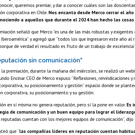
conocer, queremos premiar, y dar a conocer cuáles son las doscient
ón corporativa en Chile.
Nos encanta desde Merco cerrar el año 
onociendo a aquellos que durante el 2024 han hecho las cosas
emiación señaló que Merco “es una de las más robustas y exigentes
 Iberoamérica” y agregó que “todos los que ingresaron este año al r
 porque de verdad el resultado es fruto de un trabajo de excelencia”
eputación sin comunicación”
la premiación, durante la mañana del miércoles, se realizó un web
ndo Encinar CEO de Merco expuso “Reflexiones, reivindicaciones y 
orporativa, su posicionamiento y gestión” espacio donde se plante
n corporativa, su posicionamiento y su gestión.
ón en sí misma no genera reputación, pero sí la pone en valor.
Es 
gia de comunicación y un buen equipo para lograr el liderazg
reputadas cuentan con los mejores equipos de comunicación”, dijo 
nteó que “
las compañías líderes en reputación cuentan habitu