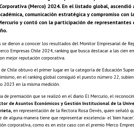
Corporativa (Merco) 2024. En el listado global, ascendi
académica, comunicación estratégica y compromiso con la
 Mercurio y contó con la participación de representantes
ño.
 se dieron a conocer los resultados del Monitor Empresarial de Re
erco Empresas Chile 2024, ranking que busca destacar a las cien e
con mejor reputación corporativa.
 de Chile obtuvo el primer lugar en la categoría de Educación Super
simismo, en el ranking global consiguió el puesto número 22, subie
ño 2023 en la misma medición.
a de premiación que se realizó en el diario El Mercurio, el reconoci
ctor de Asuntos Económicos y Gestión Institucional de la Unive
rieta,
en representación de la Rectora Rosa Devés, quien señaló qu
ue de alguna manera tiene que representar excelencia- el ‘bien hacer’
ción corporativa, como es en este caso con el premio Merco Empre