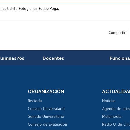
ensa Uchile. Fotografías: Felipe Poga.
Compartir:
alumnas/os
Docentes
Funciona
Postulación a concursos
Cursos inte
internos de investigación
capacitació
e asignaturas
Consulta a bases de datos
Bienestar d
 de notas
ORGANIZACIÓN
ACTUALIDA
Perfeccionamiento
Portal de m
 regular
Editar Portafolio Académico
Certificado
Rectoría
Noticias
tal
Evaluación docente
Certificado
Consejo Universitario
Agenda de acti
dito alumnos
honorarios
Calificación académica
Senado Universitario
Multimedia
dito exalumnos
Gestión de 
Consejo de Evaluación
Radio U. de Chi
Postulación al AUCAI
y grados
Editar pági