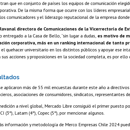
ran que en conjunto de países los equipos de comunicación elegi
porativa. De la misma forma que ocurre con los líderes empresariale
los comunicadores y el liderazgo reputacional de la empresa donde 
Ravanal directora de Comunicaciones de la Vicerrectoría de Ex
 entregado a la Casa de Bello, “sin lugar a dudas,
es motivo de mu
ción corporativa, más en un ranking internacional de tanto p
 el quehacer universitario en los distintos públicos y apoyar ese in
 sus acciones y proposiciones en la sociedad completa, es por ello
ultados
se aplicaron más de 55 mil encuestas durante este año a directivos
ncieros, asociaciones de consumidores, sindicatos, representantes 
edición a nivel global, Mercado Libre consiguió el primer puesto po
 BCI (3º), Latam (4º), Copec (5º), por mencionar algunos.
más información y metodología de Merco Empresas Chile 2024 pued