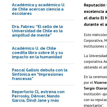
Reputación 
Académica y académico U.
de Chile acercan ciencia a
excelencia 
escolares
el diario El
durante el a
Dra. Fabres: “El sello de la
Universidad de Chile es la
Este miércoles
amplitud de mente”
Corporativa, M
instituciones 
Académico U. de Chile
coedita libro sobre IA y su
La Universidad
impacto en la humanidad
corporativa. A
obtenido el a
Pascal Gallois debuta con la
Sinfónica en “Impresiones
En la ceremoni
francesas”
por el
Vicerre
Sergio Olavar
Repertorio CL estrena con
institución -q
Perrosky, Dënver, Nando
con su reputa
García, Dindi Jane y más
importante”.