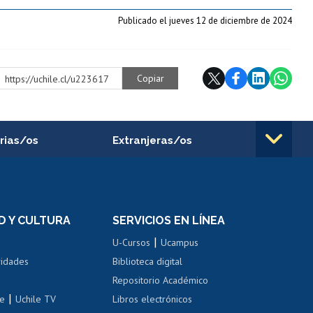
Publicado el jueves 12 de diciembre de 2024
Copiar
https://uchile.cl/u223617
rias/os
Extranjeras/os
rnos de
Revalidación y reconocimiento
n
de títulos
el personal
Postulación al Programa de
Movilidad Estudiantil
D Y CULTURA
SERVICIOS EN LÍNEA
ovilidad interna
Inscripción de asignaturas
|
 de renta
U-Cursos
Ucampus
Cursos de español
 de renta
vidades
Biblioteca digital
Repositorio Académico
correo uchile
|
le
Uchile TV
Libros electrónicos
nas blancas