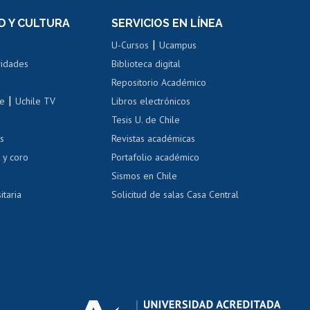
el personal
Postulación al Programa de
Movilidad Estudiantil
D Y CULTURA
SERVICIOS EN LÍNEA
ovilidad interna
Inscripción de asignaturas
|
 de renta
U-Cursos
Ucampus
Cursos de español
 de renta
vidades
Biblioteca digital
Repositorio Académico
correo uchile
|
le
Uchile TV
Libros electrónicos
nas blancas
Tesis U. de Chile
os
Revistas académicas
, sexual y violencia
Denuncias administrativas
 y coro
Portafolio académico
Sismos en Chile
itaria
Solicitud de salas Casa Central