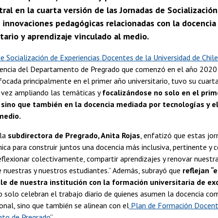
ral en la cuarta versión de las Jornadas de Socializació
 innovaciones pedagógicas relacionadas con la docencia 
tario y aprendizaje vinculado al medio.
e Socialización de Experiencias Docentes de la Universidad de Chile
encia del Departamento de Pregrado que comenzó en el año 2020 
ocada principalmente en el primer año universitario, tuvo su cuarta 
a vez ampliando las temáticas y
focalizándose no solo en el prim
, sino que también en la docencia mediada por tecnologías y e
medio.
 la
subdirectora de Pregrado, Anita Rojas
, enfatizó que estas jo
ica para construir juntos una docencia más inclusiva, pertinente y co
eflexionar colectivamente, compartir aprendizajes y renovar nuest
e nuestras y nuestros estudiantes.” Además, subrayó que
reflejan 
e de nuestra institución con la formación universitaria de exce
 no solo celebran el trabajo diario de quienes asumen la docencia 
ional, sino que también se alinean con el
Plan de Formación Docente
to de Pregrado
”.