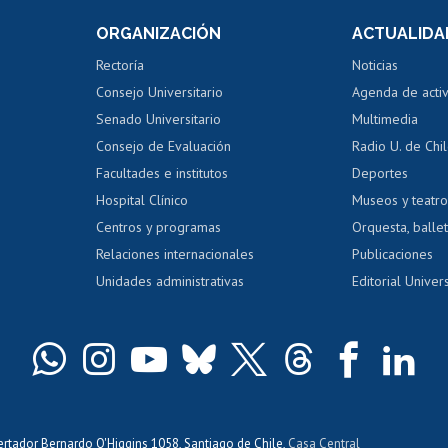
Consulta a bases de datos
Bienestar d
 de notas
ORGANIZACIÓN
ACTUALIDA
Perfeccionamiento
Portal de m
 regular
Editar Portafolio Académico
Certificado
Rectoría
Noticias
tal
Evaluación docente
Certificado
Consejo Universitario
Agenda de acti
dito alumnos
honorarios
Calificación académica
Senado Universitario
Multimedia
dito exalumnos
Gestión de 
Consejo de Evaluación
Radio U. de Chi
Postulación al AUCAI
y grados
Editar pági
Facultades e institutos
Deportes
Hospital Clínico
Museos y teatr
da tecnológica
Tarjeta TUI
Wifi
Acoso laboral
s
Centros y programas
Orquesta, ballet
Relaciones internacionales
Publicaciones
Unidades administrativas
Editorial Univers
bertador Bernardo O'Higgins 1058, Santiago de Chile,
Casa Central