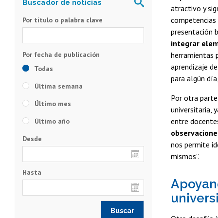
atractivo y si
competencias e
Por título o palabra clave
presentación b
integrar elem
herramientas p
aprendizaje de
Todas
para algún día,
Última semana
Por otra parte
Último mes
universitaria,
entre docentes
Último año
observacione
Desde
nos permite id
mismos”.
Hasta
Apoyand
univers