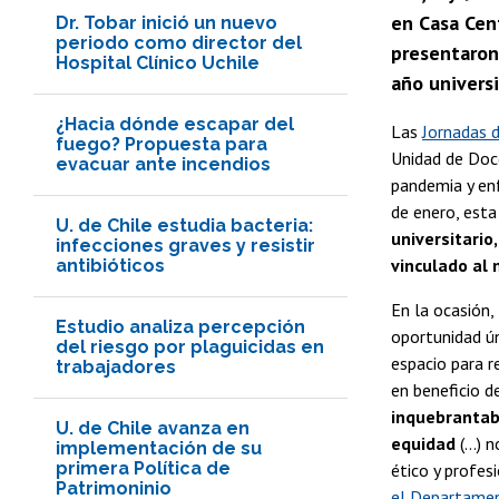
en Casa Cent
Dr. Tobar inició un nuevo
periodo como director del
presentaron
Hospital Clínico Uchile
año universi
¿Hacia dónde escapar del
Las
Jornadas d
fuego? Propuesta para
Unidad de Doc
evacuar ante incendios
pandemia y enf
de enero, est
U. de Chile estudia bacteria:
universitario
infecciones graves y resistir
vinculado al 
antibióticos
En la ocasión,
Estudio analiza percepción
oportunidad ún
del riesgo por plaguicidas en
espacio para r
trabajadores
en beneficio d
inquebrantabl
U. de Chile avanza en
equidad
(...)
implementación de su
primera Política de
ético y profes
Patrimoninio
el Departamen