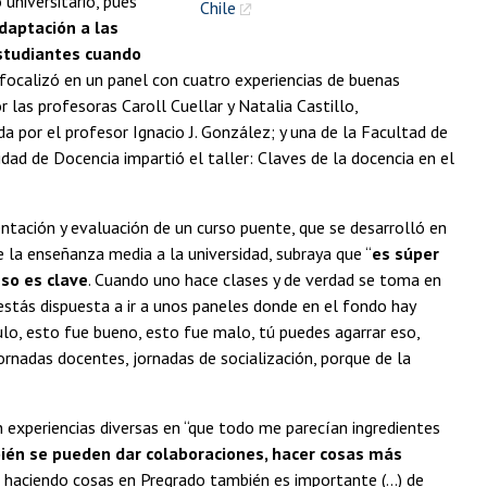
universitario, pues
Chile
daptación a las
estudiantes cuando
 focalizó en un panel con cuatro experiencias de buenas
 las profesoras Caroll Cuellar y Natalia Castillo,
a por el profesor Ignacio J. González; y una de la Facultad de
dad de Docencia impartió el taller: Claves de la docencia en el
entación y evaluación de un curso puente, que se desarrolló en
e la enseñanza media a la universidad, subraya que “
es súper
so es clave
. Cuando uno hace clases y de verdad se toma en
estás dispuesta a ir a unos paneles donde en el fondo hay
lo, esto fue bueno, esto fue malo, tú puedes agarrar eso,
ornadas docentes, jornadas de socialización, porque de la
 experiencias diversas en “que todo me parecían ingredientes
ién se pueden dar colaboraciones, hacer cosas más
 haciendo cosas en Pregrado también es importante (...) de