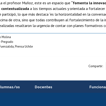
la el profesor Muñoz, este es un espacio que
“fomenta la innovac
 contextualizada
a los tiempos actuales y orientada a fortalecer
e participó, lo que más destaca “es la horizontalidad en la convers
ncima de otra, sino que todas contribuyen al fortalecimiento de la i
ealizadas resaltaron la urgencia de contar con planes formativos c
o Molina
 Pregrado
Fuenzalida, Prensa Uchile
Compartir:
alumnas/os
Docentes
Funciona
Postulación a concursos
Cursos inte
internos de investigación
capacitació
e asignaturas