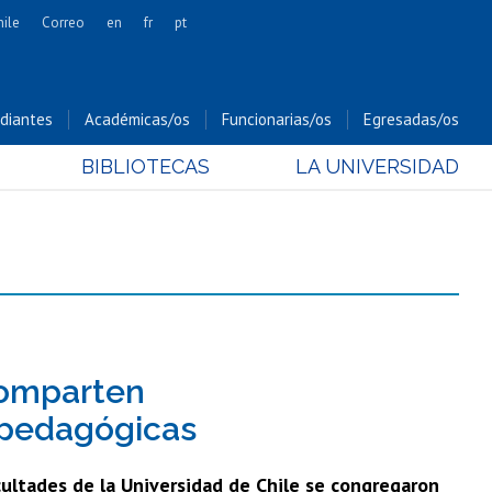
hile
Correo
en
fr
pt
Artes
Cs. Agronómicas
diantes
Académicas/os
Funcionarias/os
Egresadas/os
Cs. Forestales y Conservación
BIBLIOTECAS
LA UNIVERSIDAD
Cs. Sociales
Comunicación e Imagen
Economía y Negocios
Gobierno
Odontología
Estudios Internacionales
Bachillerato
comparten
Hospital Clínico
 pedagógicas
cultades de la Universidad de Chile se congregaron