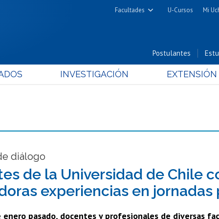
Facultades
U-Cursos
Mi Uc
Arquitectura y Urbanismo
Ciencias
Postulantes
Estu
Cs. Físicas y Matemáticas
ADOS
INVESTIGACIÓN
EXTENSIÓN
Cs. Químicas y Farmacéuticas
Cs. Veterinarias y Pecuarias
Derecho
Filosofía y Humanidades
Medicina
Estudios Avanzados en Educación
de diálogo
Nutrición y Tecnología de
es de la Universidad de Chile 
Alimentos
doras experiencias en jornadas
de enero pasado, docentes y profesionales de diversas fa