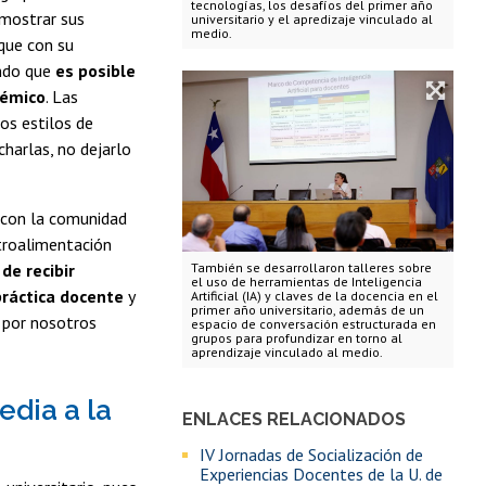
tecnologías, los desafíos del primer año
emostrar sus
universitario y el apredizaje vinculado al
medio.
que con su
ando que
es posible
démico
. Las
tos estilos de
harlas, no dejarlo
a con la comunidad
etroalimentación
También se desarrollaron talleres sobre
 de recibir
el uso de herramientas de Inteligencia
práctica docente
y
Artificial (IA) y claves de la docencia en el
primer año universitario, además de un
r por nosotros
espacio de conversación estructurada en
grupos para profundizar en torno al
aprendizaje vinculado al medio.
dia a la
ENLACES RELACIONADOS
IV Jornadas de Socialización de
Experiencias Docentes de la U. de