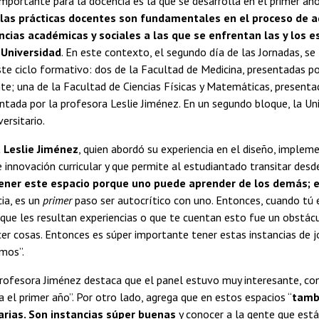
mportante para la docencia es la que se desarrolla en el primer año 
las prácticas docentes son fundamentales en el proceso de a
cias académicas y sociales a las que se enfrentan las y los 
 Universidad
. En este contexto, el segundo día de las Jornadas, se
ste ciclo formativo: dos de la Facultad de Medicina, presentadas por
e; una de la Facultad de Ciencias Físicas y Matemáticas, presentad
entada por la profesora Leslie Jiménez. En un segundo bloque, la Uni
ersitario.
 Leslie Jiménez
, quien abordó su experiencia en el diseño, implem
 innovación curricular y que permite al estudiantado transitar desd
ener este espacio porque uno puede aprender de los demás; e
cia, es un
primer
paso ser autocrítico con uno. Entonces, cuando tú 
que les resultan experiencias o que te cuentan esto fue un obstácu
acer cosas. Entonces es súper importante tener estas instancias de j
imos”.
rofesora Jiménez destaca que el panel estuvo muy interesante, con
a el primer año”. Por otro lado, agrega que en estos espacios “
tamb
narias. Son instancias súper buenas
y conocer a la gente que está