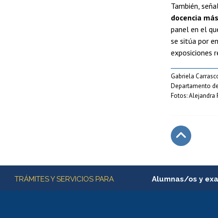
También, seña
docencia más
panel en el qu
se sitúa por e
exposiciones r
Gabriela Carrasc
Departamento de
Fotos: Alejandra 
Subir
Más información
TRÁMITES Y SERVICIOS PARA
Alumnas/os y ex
Matrícula en línea
Inscripción y cambio d