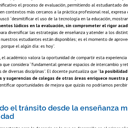
gnificativo el proceso de evaluación, permitiendo al estudiantado d
n contextos más cercanos a la práctica profesional real, expresa 
uscó “desmitificar el uso de la tecnología en la educación, mostr
entos lúdicos en la evaluación, sin comprometer el rigor aca
ara diversificar las estrategias de enseñanza y atender a los distin
 nuestros estudiantes están disponibles; es el momento de aprovec
 porque el algún día: es hoy”.
, el académico valora la oportunidad de compartir esta experienci
 ya que considera “fundamental generar espacios de intercambio y r
 de diversas disciplinas”. El docente puntualiza que “
la posibilidad
s y sugerencias de colegas de otras áreas enriquece nuestra 
entificar oportunidades de mejora que quizás no podríamos percibi
o el tránsito desde la enseñanza me
idad