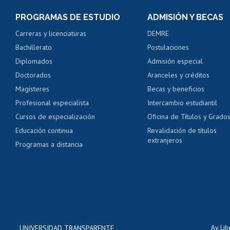
Consulta y certificado
PROGRAMAS DE ESTUDIO
ADMISIÓN Y BECAS
Certificado de alumno
Carreras y licenciaturas
DEMRE
Servicio médico y den
Bachillerato
Postulaciones
Pago de arancel y cré
Diplomados
Admisión especial
Pago de arancel y cré
Doctorados
Aranceles y créditos
Certificado de títulos 
Magísteres
Becas y beneficios
Profesional especialista
Intercambio estudiantil
Mi Uchile
Ayu
Cursos de especialización
Oficina de Títulos y Grado
Educación continua
Revalidación de títulos
extranjeros
Programas a distancia
UNIVERSIDAD TRANSPARENTE
Av. Li