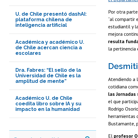
Por otra parte
U. de Chile presentó dashAI:
“al compartir 
plataforma chilena de
inteligencia artificial
estudiantil y 
mejora continu
resulta funda
Académica y académico U.
de Chile acercan ciencia a
la pertinencia 
escolares
Desmiti
Dra. Fabres: “El sello de la
Universidad de Chile es la
Atendiendo a l
amplitud de mente”
cotidiana como
las Jornadas 
Académico U. de Chile
el que partici
coedita libro sobre IA y su
Rodrigo Osorio
impacto en la humanidad
herramientas de
Bustamante, p
El
profesor O