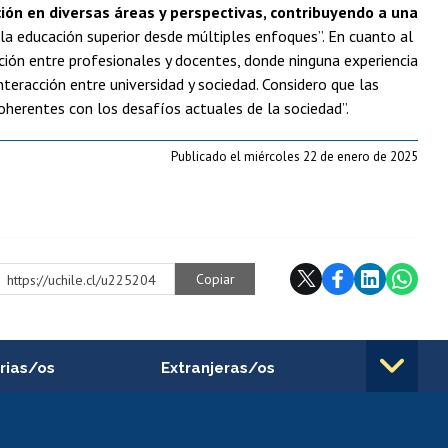
ión en diversas áreas y perspectivas, contribuyendo a una
 la educación superior desde múltiples enfoques”. En cuanto al
ación entre profesionales y docentes, donde ninguna experiencia
nteracción entre universidad y sociedad. Considero que las
oherentes con los desafíos actuales de la sociedad”.
Publicado el miércoles 22 de enero de 2025
Copiar
https://uchile.cl/u225204
rias/os
Extranjeras/os
rnos de
Revalidación y reconocimiento
n
de títulos