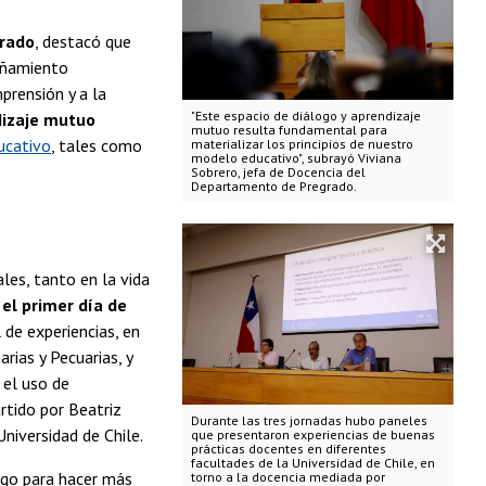
grado
, destacó que
pañamiento
prensión y a la
"Este espacio de diálogo y aprendizaje
dizaje mutuo
mutuo resulta fundamental para
ucativo
, tales como
materializar los principios de nuestro
modelo educativo", subrayó Viviana
Sobrero, jefa de Docencia del
Departamento de Pregrado.
les, tanto en la vida
,
el primer día de
 de experiencias, en
rias y Pecuarias, y
 el uso de
artido por Beatriz
Durante las tres jornadas hubo paneles
iversidad de Chile.
que presentaron experiencias de buenas
prácticas docentes en diferentes
facultades de la Universidad de Chile, en
ego para hacer más
torno a la docencia mediada por