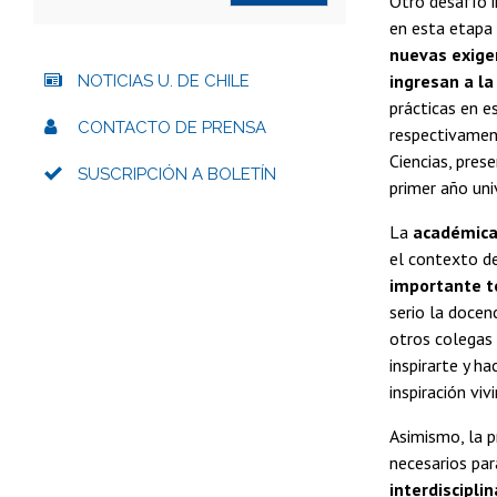
Otro desafío i
en esta etapa
nuevas exigen
ingresan a la
NOTICIAS U. DE CHILE
prácticas en e
CONTACTO DE PRENSA
respectivament
Ciencias, pres
SUSCRIPCIÓN A BOLETÍN
primer año univ
La
académica
el contexto de
importante t
serio la docen
otros colegas 
inspirarte y h
inspiración viv
Asimismo, la p
necesarios par
interdiscipli