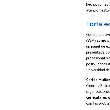
hecho, yo hab
atención esto 
Fortale
Con el objeti
(VcM) como p
un panel de ex
presentada por
profesional y 
posibilidades 
Universidad de
Carlos Muño
Ciencias Físic
organizaciones
curriculares 
con las proble