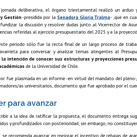
 jornada deliberativa, el órgano triestamental realizó un arduo
y Gestión
-presidida por la
Senadora Gloria Tralma
- ,que en cua
fundizar la discusión y resolver dudas junto al Vicerrector de Asu
encias referidas al ejercicio presupuestario del 2025 y a la proyecc
ste periodo sólo fue la recta final de un largo proceso de traba
lavarrieta para conversar y analizar temas atingentes al Presup
 la intención de conocer sus estructuras y proyecciones presu
académicas
de la Universidad de Chile.
or fue plasmada en un informe -en virtud del mandato del pleno-, q
enadores/as universitarios, documento que fue aprobado por el cue
r para avanzar
ribir a la idea de ratificar la propuesta, el documento entrega su
tidos y profundizados con posterioridad, sin embargo, no constituyen
se recomienda avanzar en mejorar el incentivo de rebajas de aran