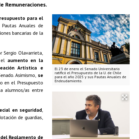
 de Remuneraciones.
Presupuesto para el
as Pautas Anuales de
iones bancarias de la
 Sergio Olavarrieta,
a el
aumento en la
eación Artística e
El 23 de enero el Senado Universitario
ratificó el Presupuesto de la U. de Chile
 Senado. Asimismo,
se
para el año 2025 y sus Pautas Anuales de
Endeudamiento.
do en el Presupuesto
ta alumnos/as entre
ecial en seguridad
,
otación de guardias,
l del Reglamento de