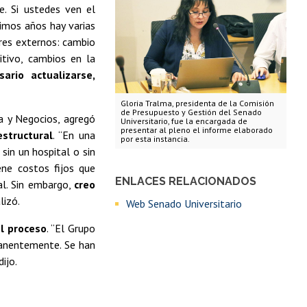
e. Si ustedes ven el
ltimos años hay varias
ores externos: cambio
itivo, cambios en la
ario actualizarse,
Gloria Tralma, presidenta de la Comisión
de Presupuesto y Gestión del Senado
a y Negocios, agregó
Universitario, fue la encargada de
presentar al pleno el informe elaborado
structural
. “En una
por esta instancia.
sin un hospital o sin
ene costos fijos que
ENLACES RELACIONADOS
al. Sin embargo,
creo
alizó.
Web Senado Universitario
el proceso
. “El Grupo
manentemente. Se han
ijo.