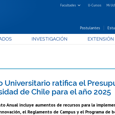
Facultades
U-Cursos
Mi Uc
Arquitectura y Urbanismo
Ciencias
Postulantes
Estu
Cs. Físicas y Matemáticas
ADOS
INVESTIGACIÓN
EXTENSIÓN
Cs. Químicas y Farmacéuticas
Cs. Veterinarias y Pecuarias
Derecho
Filosofía y Humanidades
Medicina
Estudios Avanzados en Educación
 Universitario ratifica el Presup
Nutrición y Tecnología de
sidad de Chile para el año 2025
Alimentos
sto Anual incluye aumentos de recursos para la implement
 Innovación, el Reglamento de Campus y el Programa de b