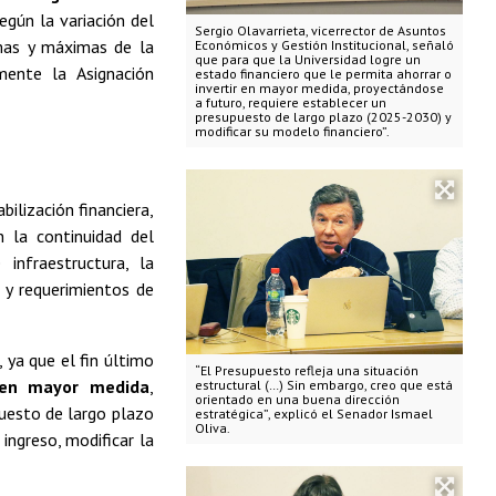
según la variación del
Sergio Olavarrieta, vicerrector de Asuntos
mas y máximas de la
Económicos y Gestión Institucional, señaló
que para que la Universidad logre un
mente la Asignación
estado financiero que le permita ahorrar o
invertir en mayor medida, proyectándose
a futuro, requiere establecer un
presupuesto de largo plazo (2025-2030) y
modificar su modelo financiero”.
ilización financiera,
 la continuidad del
infraestructura, la
 y requerimientos de
, ya que el fin último
“El Presupuesto refleja una situación
r en mayor medida
,
estructural (…) Sin embargo, creo que está
orientado en una buena dirección
puesto de largo plazo
estratégica”, explicó el Senador Ismael
Oliva.
ingreso, modificar la