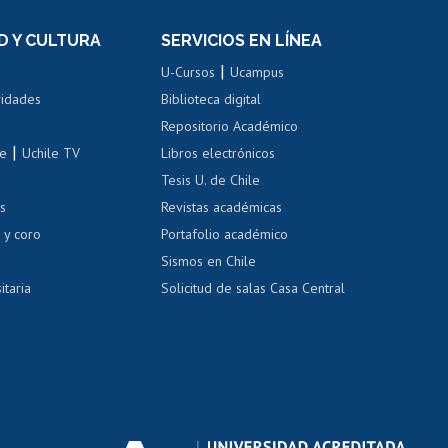
el personal
Postulación al Programa de
Movilidad Estudiantil
D Y CULTURA
SERVICIOS EN LÍNEA
ovilidad interna
Inscripción de asignaturas
|
 de renta
U-Cursos
Ucampus
Cursos de español
 de renta
vidades
Biblioteca digital
Repositorio Académico
correo uchile
|
le
Uchile TV
Libros electrónicos
nas blancas
Tesis U. de Chile
os
Revistas académicas
, sexual y violencia
Denuncias administrativas
 y coro
Portafolio académico
Sismos en Chile
itaria
Solicitud de salas Casa Central