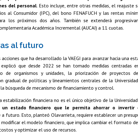
es del personal
. Esto incluye, entre otras medidas, el reajuste 
cios al Consumidor (IPC), del bono FENAFUCH y las rentas míni
para los próximos dos años. También se extenderá progresiva
 Complementaria Académica Incremental (AUCAI) a 11 cuotas.
as al futuro
 acciones que ha desarrollado la VAEGI para avanzar hacia una estab
or explicó que desde 2022 se han tomado medidas centradas en
o de organismos y unidades, la priorización de proyectos de 
n gradual de políticas y lineamientos centrales de la Universidad
y la búsqueda de mecanismo de financiamiento y control.
a estabilización financiera no es el único objetivo de la Universidad
r un estado financiero que le permita ahorrar o inverti
a futuro. Esto, planteó Olavarrieta, requiere establecer un presu
modificar el modelo financiero, que implica cambiar el formato de 
 costos y optimizar el uso de recursos.