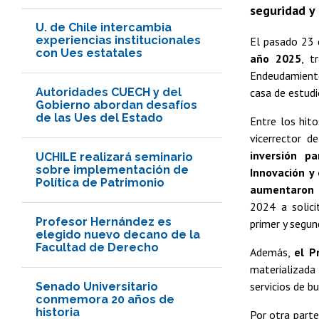
seguridad y
U. de Chile intercambia
experiencias institucionales
El pasado 23
con Ues estatales
año 2025
, t
Endeudamiento,
Autoridades CUECH y del
casa de estudi
Gobierno abordan desafíos
de las Ues del Estado
Entre los hit
vicerrector d
inversión pa
UCHILE realizará seminario
sobre implementación de
Innovación y
Política de Patrimonio
aumentaron l
2024 a solici
Profesor Hernández es
primer y segu
elegido nuevo decano de la
Facultad de Derecho
Además,
el P
materializada
servicios de b
Senado Universitario
conmemora 20 años de
historia
Por otra part