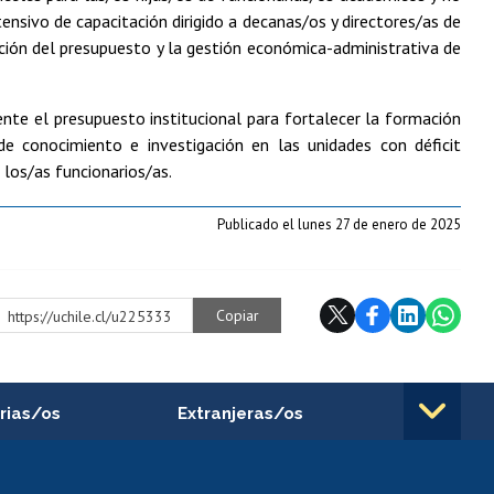
tensivo de capacitación dirigido a decanas/os y directores/as de
ción del presupuesto y la gestión económica-administrativa de
ente el presupuesto institucional para fortalecer la formación
e conocimiento e investigación en las unidades con déficit
 los/as funcionarios/as.
Publicado el lunes 27 de enero de 2025
Copiar
https://uchile.cl/u225333
rias/os
Extranjeras/os
rnos de
Revalidación y reconocimiento
n
de títulos