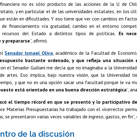
 financiera no es sólo producto de las acciones de la U. de Chil
sitario, y en particular el de las universidades estatales, en los ú
que están en dificultades. Y eso tiene que ver con cambios en fact
 de financiamiento vía gratuidad, cambio en el entorno compet
 recursos del Estado a distintos tipos de políticas.
Es neces
 y prepararse
”, afirmó.
 el
Senador Ismael Oliva
, académico de la Facultad de Economí
esupuesto bastante ordenado, y que refleja una situación e
on el Senador Guiliani me decía que no imaginaba a la Universidad 
de artes. Eso implica, bajo nuestra visión, que la Universidad ti
 tiempo, y que no es una opción sacar una facultad porque le va m
puesto está orientado en una buena dirección estratégica
”, an
acó el tiempo récord en que se presentó y lo participativo d
bre Materias Presupuestarias ha trabajado con el vicerrector per
, se presentaron varias veces variables de ingreso, gastos, en fin”, d
entro de la discusión