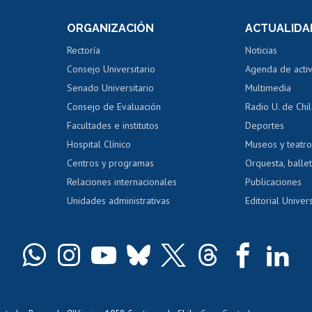
Consulta a bases de datos
Bienestar d
 de notas
ORGANIZACIÓN
ACTUALIDA
Perfeccionamiento
Portal de m
 regular
Editar Portafolio Académico
Certificado
Rectoría
Noticias
tal
Evaluación docente
Certificado
Consejo Universitario
Agenda de acti
dito alumnos
honorarios
Calificación académica
Senado Universitario
Multimedia
dito exalumnos
Gestión de 
Consejo de Evaluación
Radio U. de Chi
Postulación al AUCAI
y grados
Editar pági
Facultades e institutos
Deportes
Hospital Clínico
Museos y teatr
da tecnológica
Tarjeta TUI
Wifi
Acoso laboral
s
Centros y programas
Orquesta, ballet
Relaciones internacionales
Publicaciones
Unidades administrativas
Editorial Univers