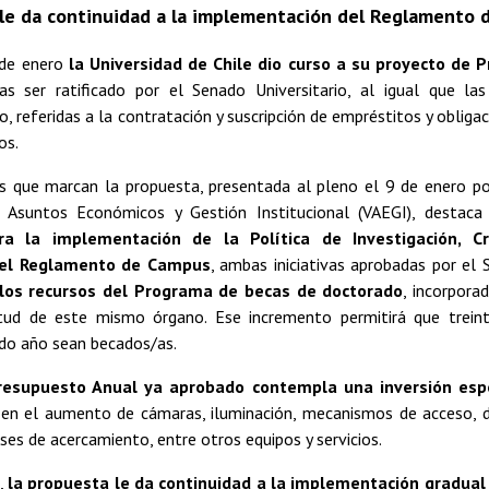
 le da continuidad a la implementación del Reglamento
 de enero
la Universidad de Chile dio curso a su proyecto de 
ras ser ratificado por el Senado Universitario, al igual que l
 referidas a la contratación y suscripción de empréstitos y obligac
os.
os que marcan la propuesta, presentada al pleno el 9 de enero por
e Asuntos Económicos y Gestión Institucional (VAEGI), destac
ra la implementación de la Política de Investigación, Cr
 el Reglamento de Campus
, ambas iniciativas aprobadas por el
os recursos del Programa de becas de doctorado
, incorpora
tud de este mismo órgano. Ese incremento permitirá que trein
ndo año sean becados/as.
resupuesto Anual ya aprobado contempla una inversión esp
 en el aumento de cámaras, iluminación, mecanismos de acceso, d
uses de acercamiento, entre otros equipos y servicios.
e,
la propuesta le da continuidad a la implementación gradua