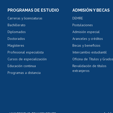
Consulta y certificado
PROGRAMAS DE ESTUDIO
ADMISIÓN Y BECAS
Certificado de alumno
Carreras y licenciaturas
DEMRE
Servicio médico y den
Bachillerato
Postulaciones
Pago de arancel y cré
Diplomados
Admisión especial
Pago de arancel y cré
Doctorados
Aranceles y créditos
Certificado de títulos 
Magísteres
Becas y beneficios
Profesional especialista
Intercambio estudiantil
Mi Uchile
Ayu
Cursos de especialización
Oficina de Títulos y Grado
Educación continua
Revalidación de títulos
extranjeros
Programas a distancia