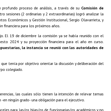
 y profundo proceso de análisis, a través de su
Comisión de
tro sesiones (2 ordinarias y 2 extraordinarias) logró analizar la
ntos Económicos y Gestión Institucional, Sergio Olavarrieta, y
ión financiera para los próximos años.
jo. El 19 de diciembre la comisión ya se había reunido con el
uesto 2024 y su proyección financiera para el año en curso.
puestarias, la instancia se reunió con las autoridades de
ue tenía por objetivo orientar la discusión y deliberación del
rpo colegiado.
gerencias, las cuales sólo tienen la intención de relevar temas
 -en ningún grado- una obligación para el ejecutivo.
celes para las/os hijas/os de funcionarias/os académicos y no