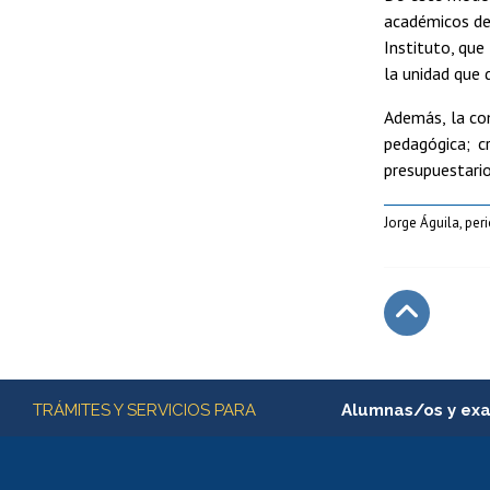
académicos de 
Instituto, que
la unidad que d
Además, la com
pedagógica; c
presupuestario
Jorge Águila, per
Subir
Más información
TRÁMITES Y SERVICIOS PARA
Alumnas/os y ex
Matrícula en línea
Inscripción y cambio d