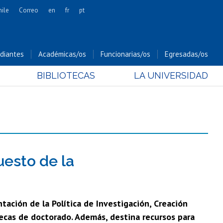
hile
Correo
en
fr
pt
Artes
Cs. Agronómicas
diantes
Académicas/os
Funcionarias/os
Egresadas/os
Cs. Forestales y Conservación
BIBLIOTECAS
LA UNIVERSIDAD
Cs. Sociales
Comunicación e Imagen
Economía y Negocios
Gobierno
Odontología
Estudios Internacionales
uesto de la
Bachillerato
Hospital Clínico
ación de la Política de Investigación, Creación
ecas de doctorado. Además, destina recursos para