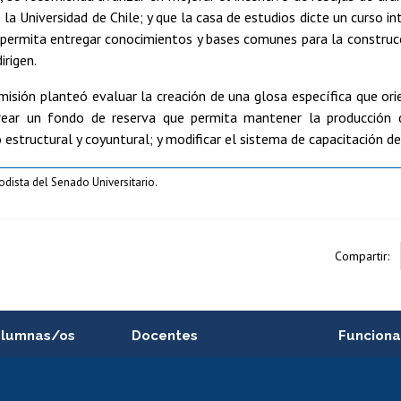
la Universidad de Chile; y que la casa de estudios dicte un curso in
 permita entregar conocimientos y bases comunes para la construc
irigen.
isión planteó evaluar la creación de una glosa específica que ori
rear un fondo de reserva que permita mantener la producción d
 estructural y coyuntural; y modificar el sistema de capacitación de
iodista del Senado Universitario.
Compartir:
alumnas/os
Docentes
Funciona
Postulación a concursos
Cursos inte
internos de investigación
capacitació
e asignaturas