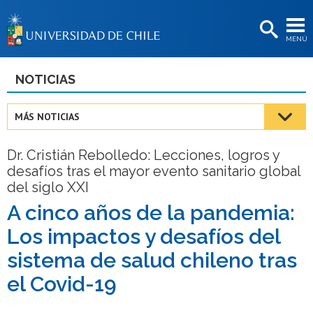
EXTENSIÓN
MENÚ
BIBLIOTECAS
LA UNIVERSIDAD
NOTICIAS
Postulantes
MÁS NOTICIAS
Estudiantes
Dr. Cristián Rebolledo: Lecciones, logros y
Académicas/os
desafíos tras el mayor evento sanitario global
del siglo XXI
Funcionarias/os
A cinco años de la pandemia:
Egresadas/os
Los impactos y desafíos del
sistema de salud chileno tras
el Covid-19