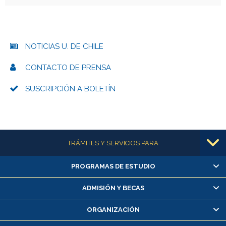
NOTICIAS U. DE CHILE
CONTACTO DE PRENSA
SUSCRIPCIÓN A BOLETÍN
Más información
TRÁMITES Y SERVICIOS PARA
PROGRAMAS DE ESTUDIO
Alumnas/os y exalumnas/os
Matrícula en línea
ADMISIÓN Y BECAS
Inscripción y cambio de asignaturas
ORGANIZACIÓN
Consulta y certificado de notas