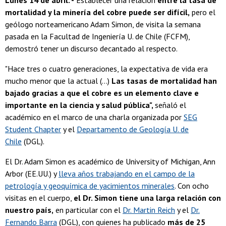
Lunes 14 de abril. -
Establecer una relación
entre la tasa de
mortalidad y la minería del cobre puede ser difícil,
pero el
geólogo norteamericano Adam Simon, de visita la semana
pasada en la Facultad de Ingeniería U. de Chile (FCFM),
demostró tener un discurso decantado al respecto.
"Hace tres o cuatro generaciones, la expectativa de vida era
mucho menor que la actual (...)
Las tasas de mortalidad han
bajado gracias a que el cobre es un elemento clave e
importante en la ciencia y salud pública",
señaló el
académico en el marco de una charla organizada por
SEG
Student Chapter
y el
Departamento de Geología U. de
Chile
(DGL).
El Dr. Adam Simon es académico de University of Michigan, Ann
Arbor (EE.UU.) y
lleva años trabajando en el campo de la
petrología y geoquímica de yacimientos minerales
. Con ocho
visitas en el cuerpo,
el Dr. Simon tiene una larga relación con
nuestro país,
en particular con el
Dr. Martin Reich
y el
Dr.
Fernando Barra
(DGL), con quienes ha publicado
más de 25