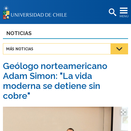
EXTENSIÓN
MENÚ
BIBLIOTECAS
LA UNIVERSIDAD
NOTICIAS
Postulantes
MÁS NOTICIAS
Estudiantes
Geólogo norteamericano
Académicas/os
Adam Simon: "La vida
Funcionarias/os
moderna se detiene sin
Egresadas/os
cobre"