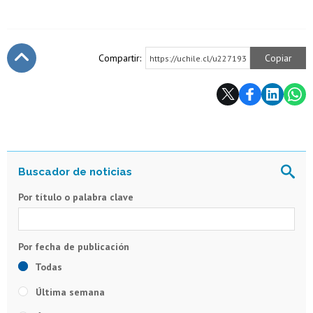
Compartir:
Copiar
https://uchile.cl/u227193
Subir
Por título o palabra clave
Todas
Última semana