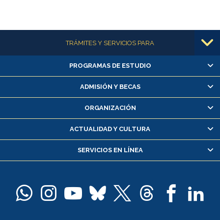
Más información
TRÁMITES Y SERVICIOS PARA
PROGRAMAS DE ESTUDIO
Alumnas/os y exalumnas/os
Matrícula en línea
ADMISIÓN Y BECAS
Inscripción y cambio de asignaturas
ORGANIZACIÓN
Consulta y certificado de notas
Certificado de alumno regular
ACTUALIDAD Y CULTURA
Servicio médico y dental
SERVICIOS EN LÍNEA
Pago de arancel y crédito alumnos
Pago de arancel y crédito exalumnos
Certificado de títulos y grados
Docentes
Postulación a concursos internos de investigación