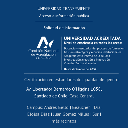
Consulta a bases de datos
UNIVERSIDAD TRANSPARENTE
Perfeccionamiento
Acceso a información pública
Editar Portafolio Académico
Solicitud de información
Evaluación docente
Calificación académica
Postulación al AUCAI
Funcionarias/os
Cursos internos de capacitación
Bienestar del personal
Certificación en estándares de igualdad de género
Portal de movilidad interna
Certificado de renta
Av. Libertador Bernardo O'Higgins 1058,
Santiago de Chile,
Casa Central
Certificado de renta honorarios
Gestión de correo uchile
Campus
:
Andrés Bello
|
Beauchef
|
Dra.
Editar páginas blancas
Eloísa Díaz
|
Juan Gómez Millas
|
Sur
|
más recintos
Extranjeras/os