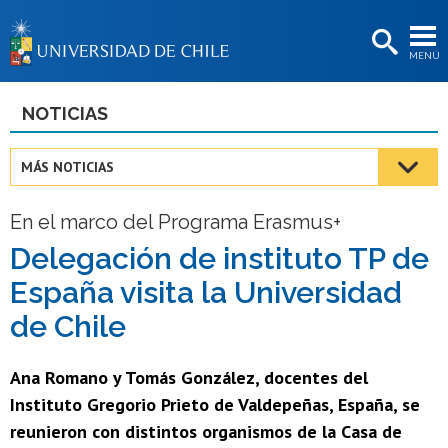
EXTENSIÓN
MENÚ
BIBLIOTECAS
LA UNIVERSIDAD
NOTICIAS
Postulantes
MÁS NOTICIAS
Estudiantes
En el marco del Programa Erasmus+
Académicas/os
Delegación de instituto TP de
Funcionarias/os
España visita la Universidad
Egresadas/os
de Chile
Ana Romano y Tomás González, docentes del
Instituto Gregorio Prieto de Valdepeñas, España, se
reunieron con distintos organismos de la Casa de