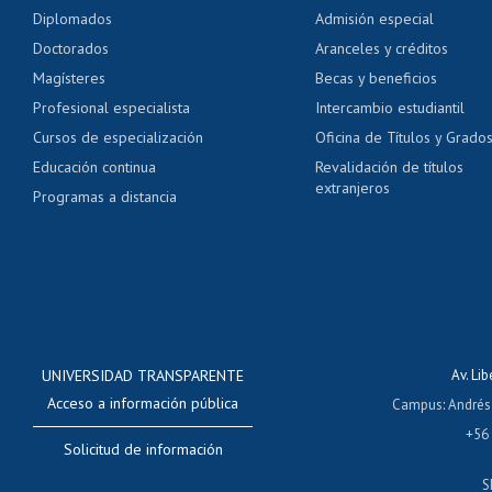
Pago de arancel y cré
Diplomados
Admisión especial
Pago de arancel y cré
Doctorados
Aranceles y créditos
Certificado de títulos 
Magísteres
Becas y beneficios
Profesional especialista
Intercambio estudiantil
Mi Uchile
Ayu
Cursos de especialización
Oficina de Títulos y Grado
Educación continua
Revalidación de títulos
extranjeros
Programas a distancia
UNIVERSIDAD TRANSPARENTE
Av. Li
Acceso a información pública
Campus
:
Andrés
+56
Solicitud de información
S