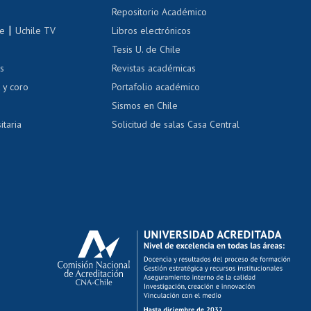
Repositorio Académico
correo uchile
|
le
Uchile TV
Libros electrónicos
nas blancas
Tesis U. de Chile
os
Revistas académicas
, sexual y violencia
Denuncias administrativas
 y coro
Portafolio académico
Sismos en Chile
itaria
Solicitud de salas Casa Central