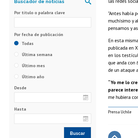
las redes soci
Por título o palabra clave
"Antes había p
muchísimo y a
pensamos y así
En esta misma
Todas
publicada en X
Última semana
en los testícu
que anda con
Último mes
de un ataque a
Último año
“Yo me lo cre
Desde
parece inter
me hubiera cor
Hasta
Prensa Uchile