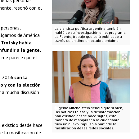
de las personas
mente, resonó con el
 personas,
La cientista política argentina también
habló de su investigación en el programa
salgamos de América
La Fuente, trabajo que será publicado a
través de un libro en octubre próximo.
 Trotsky había
nfundir a la gente.
e me parece que el
e 201
6 con la
o y con la elección
r a mucha discusión
Eugenia Mitchelstein señala que si bien,
las noticias falsas y la desinformación
han existido desde hace siglos, esta
manera de manipular a la ciudadanía
tuvo un nuevo impulso a partir de la
an existido desde hace
masificación de las redes sociales.
e la masificación de