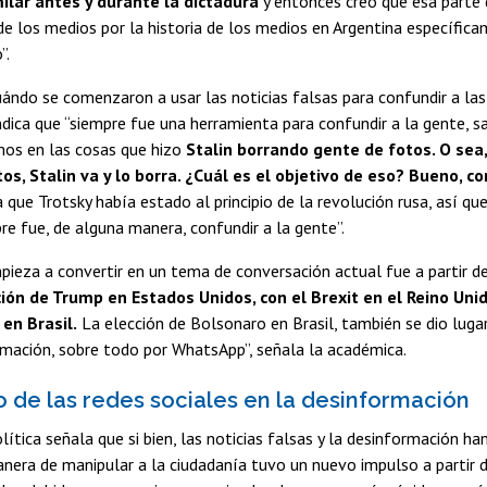
ilar antes y durante la dictadura
y entonces creo que esa parte 
e los medios por la historia de los medios en Argentina específica
”.
ándo se comenzaron a usar las noticias falsas para confundir a las
ndica que “siempre fue una herramienta para confundir a la gente, 
mos en las cosas que hizo
Stalin borrando gente de fotos. O sea,
os, Stalin va y lo borra. ¿Cuál es el objetivo de eso? Bueno, co
 que Trotsky había estado al principio de la revolución rusa, así qu
re fue, de alguna manera, confundir a la gente”.
ieza a convertir en un tema de conversación actual fue a partir d
ión de Trump en Estados Unidos, con el Brexit en el Reino Unid
en Brasil.
La elección de Bolsonaro en Brasil, también se dio luga
mación, sobre todo por WhatsApp”, señala la académica.
o de las redes sociales en la desinformación
olítica señala que si bien, las noticias falsas y la desinformación h
anera de manipular a la ciudadanía tuvo un nuevo impulso a partir d