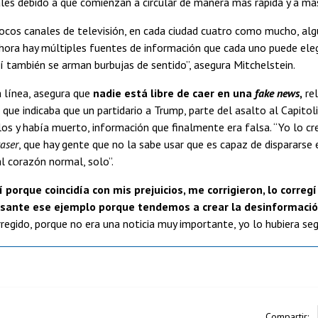
ales debido a que comienzan a circular de manera más rápida y a má
ocos canales de televisión, en cada ciudad cuatro como mucho, algun
hora hay múltiples fuentes de información que cada uno puede eleg
 también se arman burbujas de sentido”, asegura Mitchelstein.
 línea, asegura que
nadie está libre de caer en una
fake news
,
rel
 que indicaba que un partidario a Trump, parte del asalto al Capito
los y había muerto, información que finalmente era falsa. “Yo lo cr
taser
, que hay gente que no la sabe usar que es capaz de dispararse e
l corazón normal, solo”.
í porque coincidía con mis prejuicios, me corrigieron, lo correg
esante ese ejemplo porque tendemos a crear la desinformació
regido, porque no era una noticia muy importante, yo lo hubiera seg
Compartir: