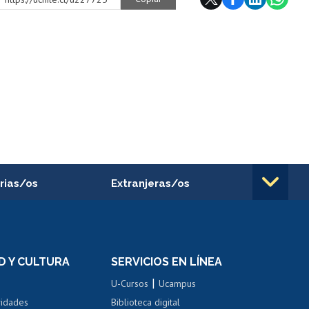
rias/os
Extranjeras/os
rnos de
Revalidación y reconocimiento
n
de títulos
el personal
Postulación al Programa de
Movilidad Estudiantil
D Y CULTURA
SERVICIOS EN LÍNEA
ovilidad interna
Inscripción de asignaturas
|
 de renta
U-Cursos
Ucampus
Cursos de español
 de renta
vidades
Biblioteca digital