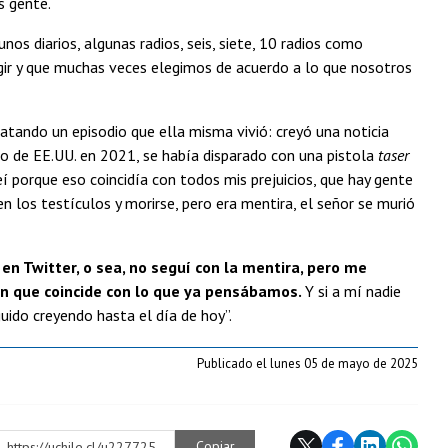
s gente.
os diarios, algunas radios, seis, siete, 10 radios como
ir y que muchas veces elegimos de acuerdo a lo que nosotros
atando un episodio que ella misma vivió: creyó una noticia
lio de EE.UU. en 2021, se había disparado con una pistola
taser
eí porque eso coincidía con todos mis prejuicios, que hay gente
n los testículos y morirse, pero era mentira, el señor se murió
í en Twitter, o sea, no seguí con la mentira, pero me
n que coincide con lo que ya pensábamos.
Y si a mí nadie
uido creyendo hasta el día de hoy”.
Publicado el lunes 05 de mayo de 2025
Copiar
https://uchile.cl/u227725