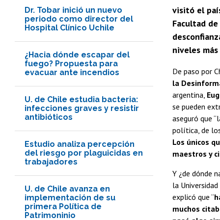
visitó el pa
Dr. Tobar inició un nuevo
periodo como director del
Facultad de
Hospital Clínico Uchile
desconfianza
niveles más 
¿Hacia dónde escapar del
fuego? Propuesta para
De paso por Ch
evacuar ante incendios
la Desinform
argentina,
Eug
U. de Chile estudia bacteria:
se pueden extr
infecciones graves y resistir
antibióticos
aseguró que “l
política, de lo
Los únicos qu
Estudio analiza percepción
del riesgo por plaguicidas en
maestros y ci
trabajadores
Y ¿de dónde n
la Universidad
U. de Chile avanza en
explicó que “
h
implementación de su
primera Política de
muchos citaba
Patrimoninio