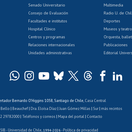
dito alumnos
honorarios
Calificación académica
Senado Universitario
Multimedia
dito exalumnos
Gestión de 
Consejo de Evaluación
Radio U. de Chi
Postulación al AUCAI
y grados
Editar pági
Facultades e institutos
Deportes
Hospital Clínico
Museos y teatr
da tecnológica
Tarjeta TUI
Wifi
Acoso laboral
s
Centros y programas
Orquesta, ballet
Relaciones internacionales
Publicaciones
Unidades administrativas
Editorial Univers
bertador Bernardo O'Higgins 1058, Santiago de Chile,
Casa Central
 Bello
|
Beauchef
|
Dra. Eloísa Díaz
|
Juan Gómez Millas
|
Sur
|
más recintos
 2 29782000
|
Teléfonos y correos
|
Mapa del portal
|
Contacto
ISIB
Universidad de Chile
Política de privacidad
-
, 1994-2026 -