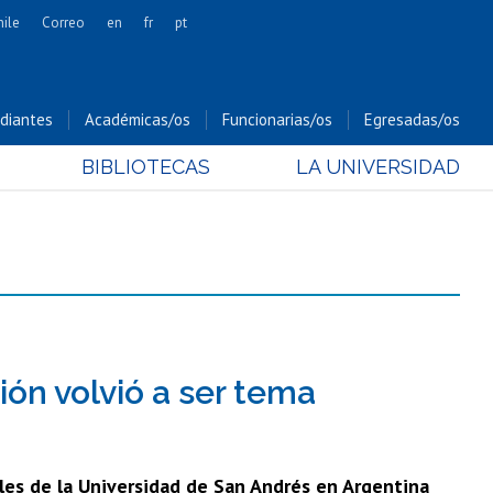
hile
Correo
en
fr
pt
Artes
Cs. Agronómicas
diantes
Académicas/os
Funcionarias/os
Egresadas/os
Cs. Forestales y Conservación
BIBLIOTECAS
LA UNIVERSIDAD
Cs. Sociales
Comunicación e Imagen
Economía y Negocios
Gobierno
Odontología
Estudios Internacionales
Bachillerato
ión volvió a ser tema
Hospital Clínico
ales de la Universidad de San Andrés en Argentina