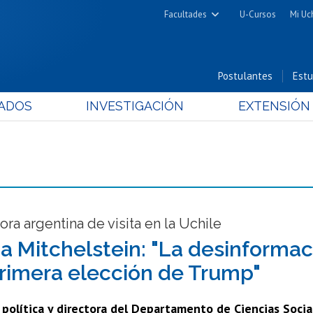
Facultades
U-Cursos
Mi Uc
Arquitectura y Urbanismo
Ciencias
Postulantes
Estu
Cs. Físicas y Matemáticas
ADOS
INVESTIGACIÓN
EXTENSIÓN
Cs. Químicas y Farmacéuticas
Cs. Veterinarias y Pecuarias
Derecho
Filosofía y Humanidades
Medicina
Estudios Avanzados en Educación
ora argentina de visita en la Uchile
Nutrición y Tecnología de
a Mitchelstein: "La desinformac
Alimentos
primera elección de Trump"
 política y directora del Departamento de Ciencias Soci