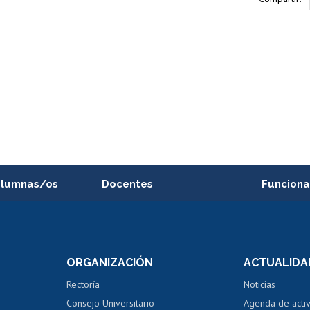
alumnas/os
Docentes
Funciona
Postulación a concursos
Cursos inte
internos de investigación
capacitació
e asignaturas
Consulta a bases de datos
Bienestar d
 de notas
ORGANIZACIÓN
ACTUALIDA
Perfeccionamiento
Portal de m
 regular
Editar Portafolio Académico
Certificado
Rectoría
Noticias
tal
Evaluación docente
Certificado
Consejo Universitario
Agenda de acti