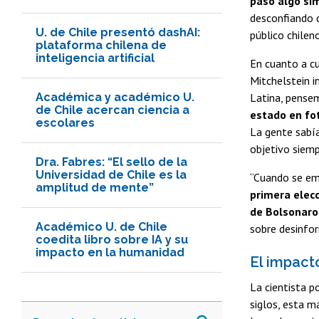
pasó algo sim
desconfiando d
U. de Chile presentó dashAI:
público chileno
plataforma chilena de
inteligencia artificial
En cuanto a cu
Mitchelstein i
Académica y académico U.
Latina, pense
de Chile acercan ciencia a
estado en fot
escolares
La gente sabía
objetivo siemp
Dra. Fabres: “El sello de la
Universidad de Chile es la
“Cuando se emp
amplitud de mente”
primera elecc
de Bolsonaro 
Académico U. de Chile
sobre desinfor
coedita libro sobre IA y su
impacto en la humanidad
El impact
La cientista p
siglos, esta m