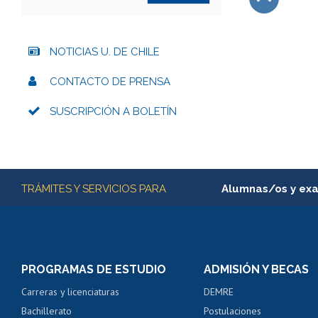
Subir
NOTICIAS U. DE CHILE
CONTACTO DE PRENSA
SUSCRIPCIÓN A BOLETÍN
Más información
TRÁMITES Y SERVICIOS PARA
Alumnas/os y ex
Matrícula en línea
Inscripción y cambio d
Consulta y certificado
PROGRAMAS DE ESTUDIO
ADMISIÓN Y BECAS
Certificado de alumno
Carreras y licenciaturas
DEMRE
Servicio médico y den
Bachillerato
Postulaciones