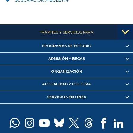
SUSCRIPCIÓN A BOLETÍN
Más información
TRÁMITES Y SERVICIOS PARA
PROGRAMAS DE ESTUDIO
Alumnas/os y exalumnas/os
Matrícula en línea
ADMISIÓN Y BECAS
Inscripción y cambio de asignaturas
ORGANIZACIÓN
Consulta y certificado de notas
Certificado de alumno regular
ACTUALIDAD Y CULTURA
Servicio médico y dental
SERVICIOS EN LÍNEA
Pago de arancel y crédito alumnos
Pago de arancel y crédito exalumnos
Certificado de títulos y grados
Docentes