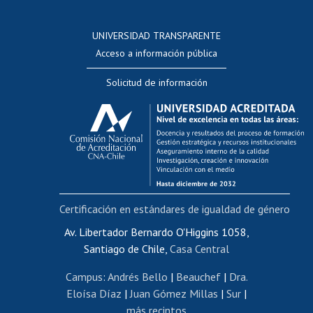
Postulación a concursos internos de investigación
Consulta a bases de datos
UNIVERSIDAD TRANSPARENTE
Perfeccionamiento
Acceso a información pública
Editar Portafolio Académico
Solicitud de información
Evaluación docente
Calificación académica
Postulación al AUCAI
Funcionarias/os
Cursos internos de capacitación
Bienestar del personal
Certificación en estándares de igualdad de género
Portal de movilidad interna
Certificado de renta
Av. Libertador Bernardo O'Higgins 1058,
Santiago de Chile,
Casa Central
Certificado de renta honorarios
Gestión de correo uchile
Campus
:
Andrés Bello
|
Beauchef
|
Dra.
Editar páginas blancas
Eloísa Díaz
|
Juan Gómez Millas
|
Sur
|
más recintos