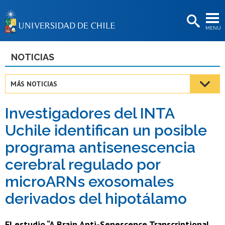
EXTENSIÓN
MENÚ
BIBLIOTECAS
LA UNIVERSIDAD
NOTICIAS
Postulantes
MÁS NOTICIAS
Estudiantes
Investigadores del INTA
Académicas/os
Uchile identifican un posible
Funcionarias/os
programa antisenescencia
Egresadas/os
cerebral regulado por
microARNs exosomales
derivados del hipotálamo
El estudio “A Brain Anti-Senescence Transcriptional