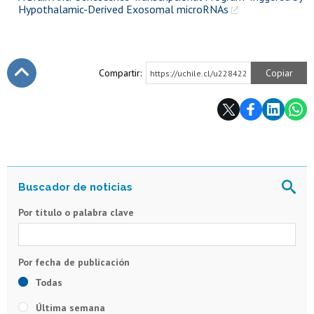
Hypothalamic-Derived Exosomal microRNAs
Compartir:
Copiar
https://uchile.cl/u228422
Subir
Por título o palabra clave
Todas
Última semana