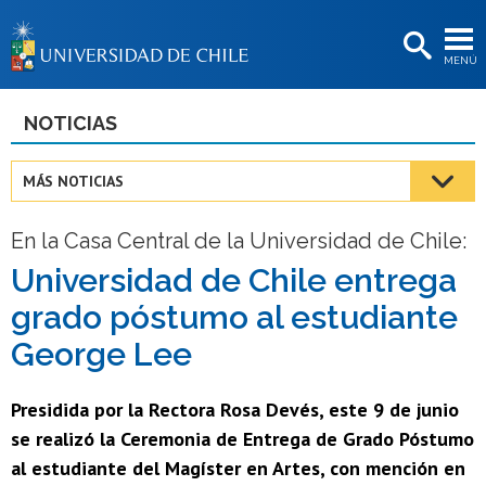
EXTENSIÓN
MENÚ
BIBLIOTECAS
LA UNIVERSIDAD
NOTICIAS
Postulantes
MÁS NOTICIAS
Estudiantes
En la Casa Central de la Universidad de Chile:
Académicas/os
Universidad de Chile entrega
Funcionarias/os
grado póstumo al estudiante
Egresadas/os
George Lee
Presidida por la Rectora Rosa Devés, este 9 de junio
se realizó la Ceremonia de Entrega de Grado Póstumo
al estudiante del Magíster en Artes, con mención en