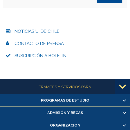
NOTICIAS U. DE CHILE
CONTACTO DE PRENSA
SUSCRIPCIÓN A BOLETÍN
Más información
TRÁMITES Y SERVICIOS PARA
PROGRAMAS DE ESTUDIO
Alumnas/os y exalumnas/os
Matrícula en línea
ADMISIÓN Y BECAS
Inscripción y cambio de asignaturas
ORGANIZACIÓN
Consulta y certificado de notas