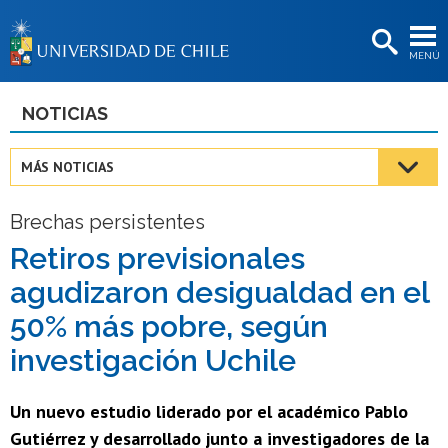
EXTENSIÓN
MENÚ
BIBLIOTECAS
LA UNIVERSIDAD
NOTICIAS
Postulantes
MÁS NOTICIAS
Estudiantes
Brechas persistentes
Académicas/os
Retiros previsionales
Funcionarias/os
agudizaron desigualdad en el
Egresadas/os
50% más pobre, según
investigación Uchile
Un nuevo estudio liderado por el académico Pablo
Gutiérrez y desarrollado junto a investigadores de la