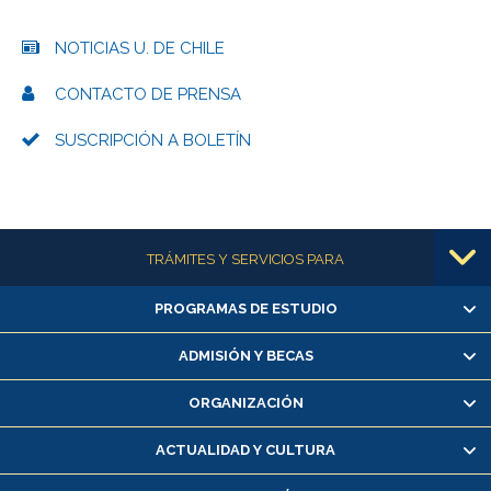
NOTICIAS U. DE CHILE
CONTACTO DE PRENSA
SUSCRIPCIÓN A BOLETÍN
Más información
TRÁMITES Y SERVICIOS PARA
PROGRAMAS DE ESTUDIO
Alumnas/os y exalumnas/os
Matrícula en línea
ADMISIÓN Y BECAS
Inscripción y cambio de asignaturas
ORGANIZACIÓN
Consulta y certificado de notas
Certificado de alumno regular
ACTUALIDAD Y CULTURA
Servicio médico y dental