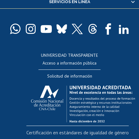
SERVICIOS EN LÍNEA
Pago de arancel y crédito alumnos
Pago de arancel y crédito exalumnos
Certificado de títulos y grados
Docentes
Postulación a concursos internos de investigación
Consulta a bases de datos
UNIVERSIDAD TRANSPARENTE
Perfeccionamiento
Acceso a información pública
Editar Portafolio Académico
Solicitud de información
Evaluación docente
Calificación académica
Postulación al AUCAI
Funcionarias/os
Cursos internos de capacitación
Bienestar del personal
Certificación en estándares de igualdad de género
Portal de movilidad interna