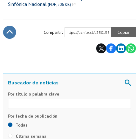
Sinfónica Nacional
(PDF, 206 KB)
Compartir:
Copiar
https://uchile.cl/u230158
Subir
Por título o palabra clave
Todas
Última semana