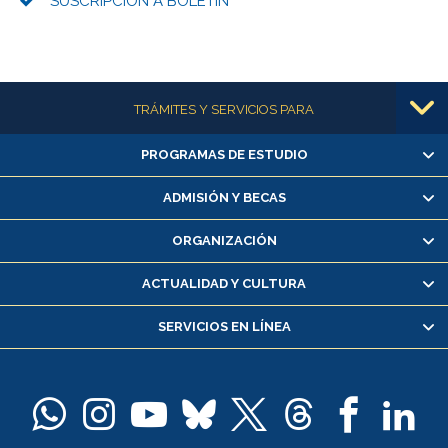
SUSCRIPCIÓN A BOLETÍN
Más información
TRÁMITES Y SERVICIOS PARA
PROGRAMAS DE ESTUDIO
Alumnas/os y exalumnas/os
Matrícula en línea
ADMISIÓN Y BECAS
Inscripción y cambio de asignaturas
ORGANIZACIÓN
Consulta y certificado de notas
Certificado de alumno regular
ACTUALIDAD Y CULTURA
Servicio médico y dental
SERVICIOS EN LÍNEA
Pago de arancel y crédito alumnos
Pago de arancel y crédito exalumnos
Certificado de títulos y grados
Docentes