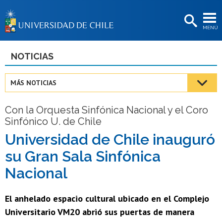
EXTENSIÓN
MENÚ
BIBLIOTECAS
LA UNIVERSIDAD
NOTICIAS
Postulantes
MÁS NOTICIAS
Estudiantes
Con la Orquesta Sinfónica Nacional y el Coro
Académicas/os
Sinfónico U. de Chile
Funcionarias/os
Universidad de Chile inauguró
su Gran Sala Sinfónica
Egresadas/os
Nacional
El anhelado espacio cultural ubicado en el Complejo
Universitario VM20 abrió sus puertas de manera