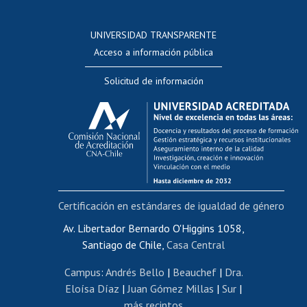
Postulación a concursos internos de investigación
Consulta a bases de datos
UNIVERSIDAD TRANSPARENTE
Perfeccionamiento
Acceso a información pública
Editar Portafolio Académico
Solicitud de información
Evaluación docente
Calificación académica
Postulación al AUCAI
Funcionarias/os
Cursos internos de capacitación
Bienestar del personal
Certificación en estándares de igualdad de género
Portal de movilidad interna
Certificado de renta
Av. Libertador Bernardo O'Higgins 1058,
Santiago de Chile,
Casa Central
Certificado de renta honorarios
Gestión de correo uchile
Campus
:
Andrés Bello
|
Beauchef
|
Dra.
Editar páginas blancas
Eloísa Díaz
|
Juan Gómez Millas
|
Sur
|
más recintos