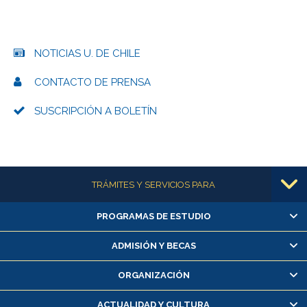
NOTICIAS U. DE CHILE
CONTACTO DE PRENSA
SUSCRIPCIÓN A BOLETÍN
Más información
TRÁMITES Y SERVICIOS PARA
PROGRAMAS DE ESTUDIO
Alumnas/os y exalumnas/os
Matrícula en línea
ADMISIÓN Y BECAS
Inscripción y cambio de asignaturas
ORGANIZACIÓN
Consulta y certificado de notas
Certificado de alumno regular
ACTUALIDAD Y CULTURA