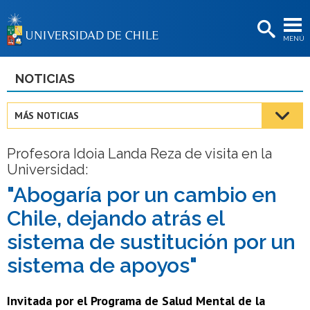
EXTENSIÓN
MENÚ
BIBLIOTECAS
LA UNIVERSIDAD
NOTICIAS
Postulantes
MÁS NOTICIAS
Estudiantes
Profesora Idoia Landa Reza de visita en la
Académicas/os
Universidad:
Funcionarias/os
"Abogaría por un cambio en
Chile, dejando atrás el
Egresadas/os
sistema de sustitución por un
sistema de apoyos"
Invitada por el Programa de Salud Mental de la