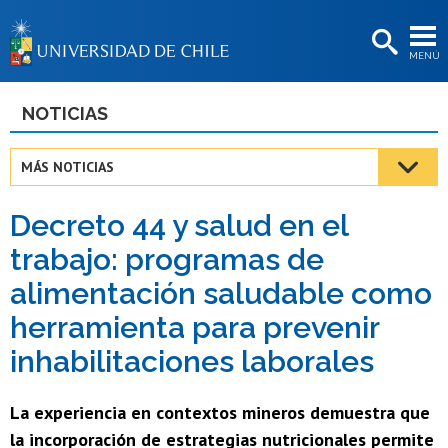
EXTENSIÓN
MENÚ
BIBLIOTECAS
LA UNIVERSIDAD
NOTICIAS
Postulantes
MÁS NOTICIAS
Estudiantes
Decreto 44 y salud en el
Académicas/os
trabajo: programas de
Funcionarias/os
alimentación saludable como
Egresadas/os
herramienta para prevenir
inhabilitaciones laborales
La experiencia en contextos mineros demuestra que
la incorporación de estrategias nutricionales permite