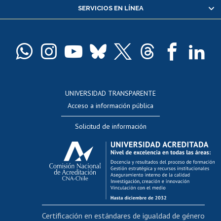
SERVICIOS EN LÍNEA
Pago de arancel y crédito alumnos
Pago de arancel y crédito exalumnos
Certificado de títulos y grados
Docentes
Postulación a concursos internos de investigación
Consulta a bases de datos
UNIVERSIDAD TRANSPARENTE
Perfeccionamiento
Acceso a información pública
Editar Portafolio Académico
Solicitud de información
Evaluación docente
Calificación académica
Postulación al AUCAI
Funcionarias/os
Cursos internos de capacitación
Bienestar del personal
Certificación en estándares de igualdad de género
Portal de movilidad interna