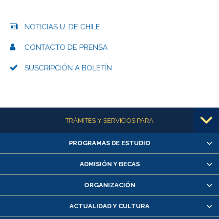
NOTICIAS U. DE CHILE
CONTACTO DE PRENSA
SUSCRIPCIÓN A BOLETÍN
Más información
TRÁMITES Y SERVICIOS PARA
PROGRAMAS DE ESTUDIO
Alumnas/os y exalumnas/os
Matrícula en línea
ADMISIÓN Y BECAS
Inscripción y cambio de asignaturas
ORGANIZACIÓN
Consulta y certificado de notas
Certificado de alumno regular
ACTUALIDAD Y CULTURA
Servicio médico y dental