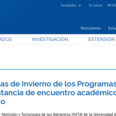
Facultades
U-Cursos
Mi Uc
Arquitectura y Urbanismo
Ciencias
Postulantes
Estu
Cs. Físicas y Matemáticas
ADOS
INVESTIGACIÓN
EXTENSIÓN
Cs. Químicas y Farmacéuticas
Cs. Veterinarias y Pecuarias
Derecho
Filosofía y Humanidades
Medicina
Estudios Avanzados en Educación
as de Invierno de los Programas
Nutrición y Tecnología de
stancia de encuentro académico, 
Alimentos
no
e Nutrición y Tecnología de los Alimentos (INTA) de la Universidad d