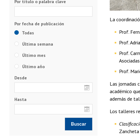
Por título o palabra clave
La coordinaci
Prof. Fer
Todas
Prof. Adr
Última semana
Prof. Car
Último mes
Asociadas 
Último año
Prof. Mar
Desde
Las jornadas 
académico que 
además de tall
Hasta
Los talleres r
Clasificac
Zancheta