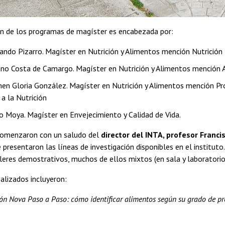
ón de los programas de magíster es encabezada por:
nando Pizarro. Magíster en Nutrición y Alimentos mención Nutrici
iano Costa de Camargo. Magíster en Nutrición y Alimentos mención
men Gloria González. Magíster en Nutrición y Alimentos mención P
a la Nutrición
io Moya. Magíster en Envejecimiento y Calidad de Vida.
comenzaron con un saludo del
director del INTA, profesor Franci
presentaron las líneas de investigación disponibles en el instituto.
eres demostrativos, muchos de ellos mixtos (en sala y laboratorio
ealizados incluyeron:
ión Nova Paso a Paso: cómo identificar alimentos según su grado de p