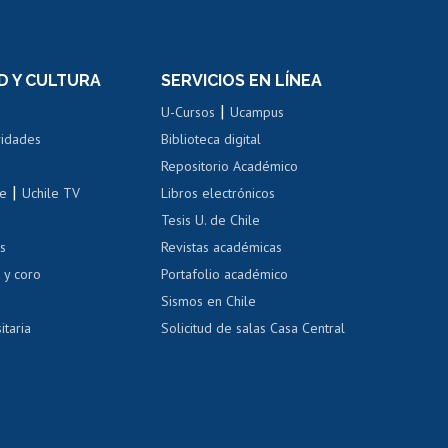
rnos de
Revalidación y reconocimiento
n
de títulos
el personal
Postulación al Programa de
Movilidad Estudiantil
D Y CULTURA
SERVICIOS EN LÍNEA
ovilidad interna
Inscripción de asignaturas
|
 de renta
U-Cursos
Ucampus
Cursos de español
 de renta
vidades
Biblioteca digital
Repositorio Académico
correo uchile
|
le
Uchile TV
Libros electrónicos
nas blancas
Tesis U. de Chile
os
Revistas académicas
, sexual y violencia
Denuncias administrativas
 y coro
Portafolio académico
Sismos en Chile
itaria
Solicitud de salas Casa Central