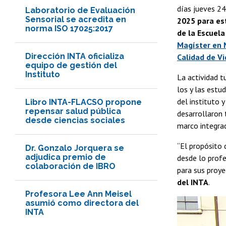
días jueves 24
Laboratorio de Evaluación
Sensorial se acredita en
2025 para es
norma ISO 17025:2017
de la Escuela
Magíster en 
Dirección INTA oficializa
Calidad de V
equipo de gestión del
Instituto
La actividad t
los y las estu
del instituto 
Libro INTA-FLACSO propone
repensar salud pública
desarrollaron 
desde ciencias sociales
marco integrad
“El propósito 
Dr. Gonzalo Jorquera se
adjudica premio de
desde lo profe
colaboración de IBRO
para sus proye
del INTA
.
Profesora Lee Ann Meisel
asumió como directora del
INTA