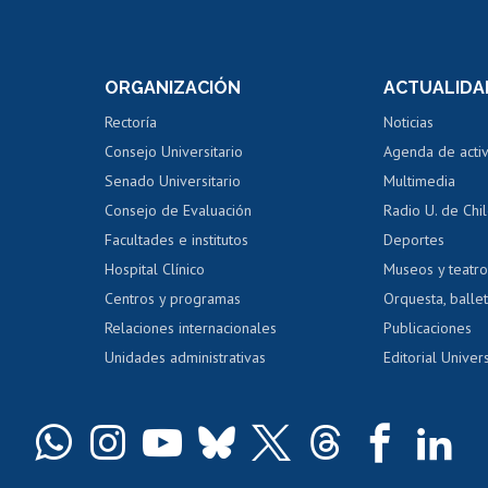
Postulación a concursos
Cursos inte
internos de investigación
capacitació
e asignaturas
Consulta a bases de datos
Bienestar d
 de notas
ORGANIZACIÓN
ACTUALIDA
Perfeccionamiento
Portal de m
 regular
Editar Portafolio Académico
Certificado
Rectoría
Noticias
tal
Evaluación docente
Certificado
Consejo Universitario
Agenda de acti
dito alumnos
honorarios
Calificación académica
Senado Universitario
Multimedia
dito exalumnos
Gestión de 
Consejo de Evaluación
Radio U. de Chi
Postulación al AUCAI
y grados
Editar pági
Facultades e institutos
Deportes
Hospital Clínico
Museos y teatr
da tecnológica
Tarjeta TUI
Wifi
Acoso laboral
s
Centros y programas
Orquesta, ballet
Relaciones internacionales
Publicaciones
Unidades administrativas
Editorial Univers