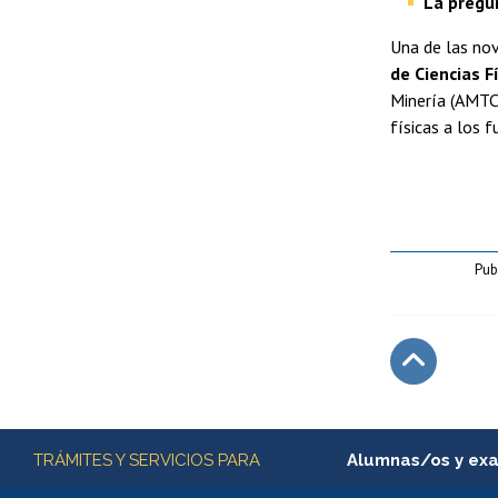
La pregu
Una de las nov
de Ciencias F
Minería (AMTC)
físicas a los f
Pub
Subir
Más información
TRÁMITES Y SERVICIOS PARA
Alumnas/os y ex