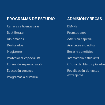
Matrícula en línea
Inscripción y cambio d
Consulta y certificado
PROGRAMAS DE ESTUDIO
ADMISIÓN Y BECAS
Certificado de alumno
Carreras y licenciaturas
DEMRE
Servicio médico y den
Bachillerato
Postulaciones
Pago de arancel y cré
Diplomados
Admisión especial
Pago de arancel y cré
Doctorados
Aranceles y créditos
Certificado de títulos 
Magísteres
Becas y beneficios
Profesional especialista
Intercambio estudiantil
Mi Uchile
Ayu
Cursos de especialización
Oficina de Títulos y Grado
Educación continua
Revalidación de títulos
extranjeros
Programas a distancia