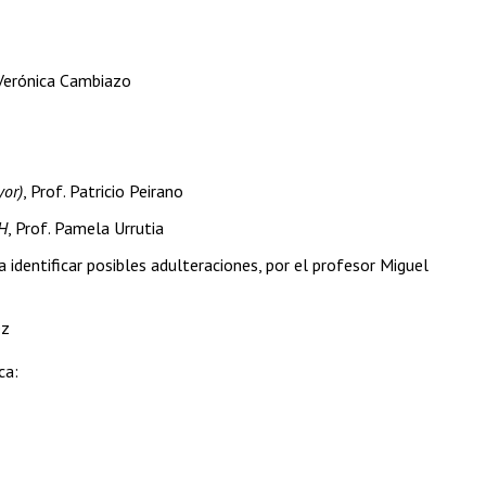
 Verónica Cambiazo
yor)
, Prof. Patricio Peirano
DH
, Prof. Pamela Urrutia
 identificar posibles adulteraciones, por el profesor Miguel
ez
ca: