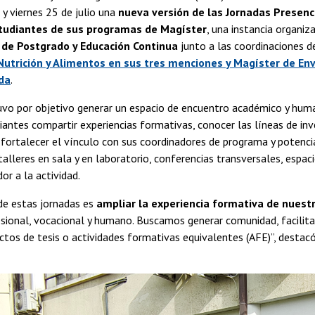
 y viernes 25 de julio una
nueva versión de las Jornadas Presenc
tudiantes de sus programas de Magíster
, una instancia organiz
 de Postgrado y Educación Continua
junto a las coordinaciones d
Nutrición y Alimentos en sus tres menciones y Magíster de En
ida
.
uvo por objetivo generar un espacio de encuentro académico y hum
diantes compartir experiencias formativas, conocer las líneas de inv
y fortalecer el vínculo con sus coordinadores de programa y potencia
talleres en sala y en laboratorio, conferencias transversales, espac
or a la actividad.
de estas jornadas es
ampliar la experiencia formativa de nuest
sional, vocacional y humano. Buscamos generar comunidad, facilitar 
ctos de tesis o actividades formativas equivalentes (AFE)”, destac