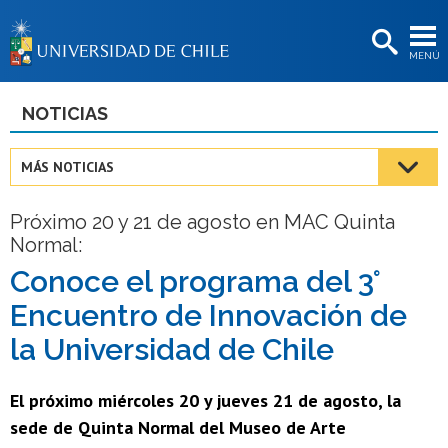
EXTENSIÓN
MENÚ
BIBLIOTECAS
LA UNIVERSIDAD
NOTICIAS
Postulantes
MÁS NOTICIAS
Estudiantes
Próximo 20 y 21 de agosto en MAC Quinta
Académicas/os
Normal:
Funcionarias/os
Conoce el programa del 3°
Encuentro de Innovación de
Egresadas/os
la Universidad de Chile
El próximo miércoles 20 y jueves 21 de agosto, la
sede de Quinta Normal del Museo de Arte