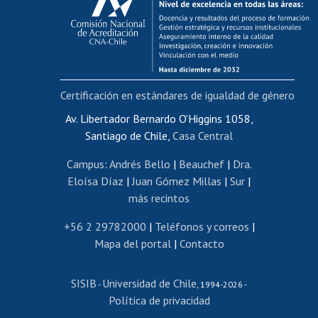
Postulación al AUCAI
Funcionarias/os
Cursos internos de capacitación
Bienestar del personal
Certificación en estándares de igualdad de género
Portal de movilidad interna
Certificado de renta
Av. Libertador Bernardo O'Higgins 1058,
Santiago de Chile,
Casa Central
Certificado de renta honorarios
Gestión de correo uchile
Campus
:
Andrés Bello
|
Beauchef
|
Dra.
Editar páginas blancas
Eloísa Díaz
|
Juan Gómez Millas
|
Sur
|
más recintos
Extranjeras/os
Revalidación y reconocimiento de títulos
+56 2 29782000
|
Teléfonos y correos
|
Mapa del portal
|
Contacto
Postulación al Programa de Movilidad Estudiantil
Inscripción de asignaturas
SISIB
Universidad de Chile
Cursos de español
-
, 1994-2026 -
Política de privacidad