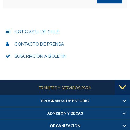
NOTICIAS U. DE CHILE
CONTACTO DE PRENSA
SUSCRIPCIÓN A BOLETÍN
Más información
TRÁMITES Y SERVICIOS PARA
PROGRAMAS DE ESTUDIO
Alumnas/os y exalumnas/os
Matrícula en línea
ADMISIÓN Y BECAS
Inscripción y cambio de asignaturas
ORGANIZACIÓN
Consulta y certificado de notas