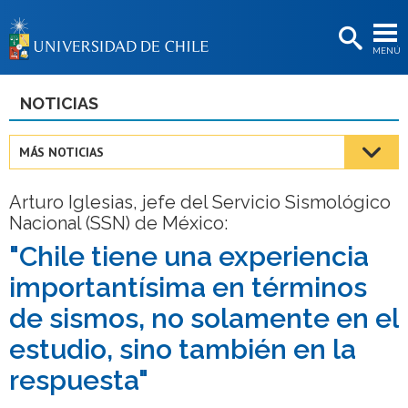
EXTENSIÓN
MENÚ
BIBLIOTECAS
LA UNIVERSIDAD
NOTICIAS
Postulantes
MÁS NOTICIAS
Estudiantes
Arturo Iglesias, jefe del Servicio Sismológico
Académicas/os
Nacional (SSN) de México:
Funcionarias/os
"Chile tiene una experiencia
importantísima en términos
Egresadas/os
de sismos, no solamente en el
estudio, sino también en la
respuesta"