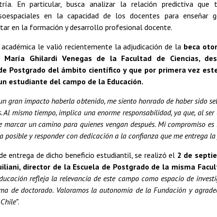
ía. En particular, busca analizar la relación predictiva que 
isoespaciales en la capacidad de los docentes para enseñar g
ar en la formación y desarrollo profesional docente.
 académica le valió recientemente la adjudicación de la
beca oto
n María Ghilardi Venegas de la Facultad de Ciencias, de
de Postgrado del ámbito científico y que por primera vez est
un estudiante del campo de la Educación.
 un gran impacto haberla obtenido, me siento honrado de haber sido s
. Al mismo tiempo, implica una enorme responsabilidad, ya que, al ser 
e marcar un camino para quienes vengan después. Mi compromiso es 
a posible y responder con dedicación a la confianza que me entrega la
e entrega de dicho beneficio estudiantil, se realizó el
2 de septie
uiliani, director de la Escuela de Postgrado de la misma Facu
ducación refleja la relevancia de este campo como espacio de investig
ma de doctorado. Valoramos la autonomía de la Fundación y agradece
Chile”
.