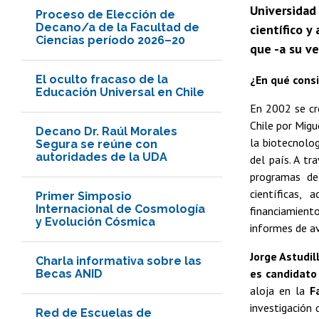
Universidad 
Proceso de Elección de
Decano/a de la Facultad de
científico y
Ciencias período 2026–20
que -a su ve
El oculto fracaso de la
¿En qué consi
Educación Universal en Chile
En 2002 se cre
Chile por Migu
Decano Dr. Raúl Morales
la biotecnolog
Segura se reúne con
autoridades de la UDA
del país. A t
programas de
científicas,
Primer Simposio
Internacional de Cosmología
financiamient
y Evolución Cósmica
informes de av
Jorge Astudil
Charla informativa sobre las
es candidato 
Becas ANID
aloja en la
F
investigación 
Red de Escuelas de