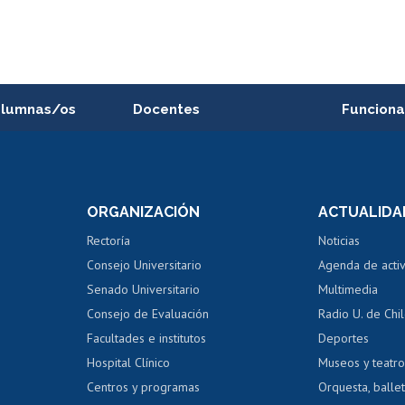
alumnas/os
Docentes
Funciona
Postulación a concursos
Cursos inte
internos de investigación
capacitació
e asignaturas
Consulta a bases de datos
Bienestar d
 de notas
ORGANIZACIÓN
ACTUALIDA
Perfeccionamiento
Portal de m
 regular
Editar Portafolio Académico
Certificado
Rectoría
Noticias
tal
Evaluación docente
Certificado
Consejo Universitario
Agenda de acti
dito alumnos
honorarios
Calificación académica
Senado Universitario
Multimedia
dito exalumnos
Gestión de 
Consejo de Evaluación
Radio U. de Chi
Postulación al AUCAI
y grados
Editar pági
Facultades e institutos
Deportes
Hospital Clínico
Museos y teatr
da tecnológica
Tarjeta TUI
Wifi
Acoso laboral
s
Centros y programas
Orquesta, ballet