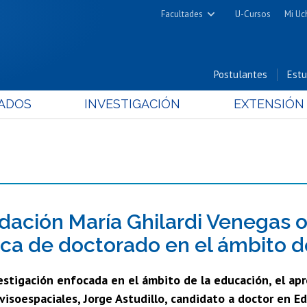
Facultades
U-Cursos
Mi Uc
Arquitectura y Urbanismo
Ciencias
Postulantes
Estu
Cs. Físicas y Matemáticas
ADOS
INVESTIGACIÓN
EXTENSIÓN
Cs. Químicas y Farmacéuticas
Cs. Veterinarias y Pecuarias
Derecho
Filosofía y Humanidades
Medicina
Estudios Avanzados en Educación
dación María Ghilardi Venegas o
Nutrición y Tecnología de
ca de doctorado en el ámbito d
Alimentos
stigación enfocada en el ámbito de la educación, el apr
visoespaciales, Jorge Astudillo, candidato a doctor en E