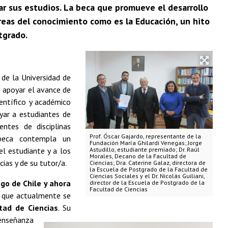
nar sus estudios. La beca que promueve el desarrollo
áreas del conocimiento como es la Educación, un hito
tgrado.
 de la Universidad de
e apoyar el avance de
ientífico y académico
yar a estudiantes de
ntes de disciplinas
Prof. Óscar Gajardo, representante de la
a beca contempla un
Fundación María Ghilardi Venegas; Jorge
l estudiante y a los
Astudillo, estudiante premiado; Dr. Raúl
Morales, Decano de la Facultad de
ias y de su tutor/a.
Ciencias; Dra. Caterine Galaz, directora de
la Escuela de Postgrado de la Facultad de
Ciencias Sociales y el Dr. Nicolás Guiliani,
go de Chile y ahora
director de la Escuela de Postgrado de la
Facultad de Ciencias
d que actualmente se
tad de Ciencias
. Su
 enseñanza