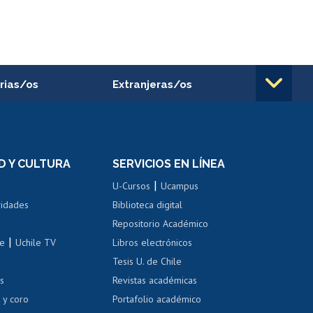
rias/os
Extranjeras/os
rnos de
Revalidación y reconocimiento
n
de títulos
el personal
Postulación al Programa de
Movilidad Estudiantil
D Y CULTURA
SERVICIOS EN LÍNEA
ovilidad interna
Inscripción de asignaturas
|
 de renta
U-Cursos
Ucampus
Cursos de español
 de renta
vidades
Biblioteca digital
Repositorio Académico
correo uchile
|
le
Uchile TV
Libros electrónicos
nas blancas
Tesis U. de Chile
os
Revistas académicas
, sexual y violencia
Denuncias administrativas
 y coro
Portafolio académico