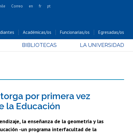
hile
Correo
en
fr
pt
Artes
Cs. Agronómicas
diantes
Académicas/os
Funcionarias/os
Egresadas/os
Cs. Forestales y Conservación
BIBLIOTECAS
LA UNIVERSIDAD
Cs. Sociales
Comunicación e Imagen
Economía y Negocios
Gobierno
Odontología
Estudios Internacionales
torga por primera vez
Bachillerato
e la Educación
Hospital Clínico
endizaje, la enseñanza de la geometría y las
ducación -un programa interfacultad de la