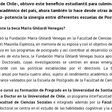
de Chile-, obtuvo este beneficio estudiantil para culmi
 académico del país, ahora también lo hace desde otras 
z- potencia la sinergia entre diferentes escuelas de Pos
ste la beca María Ghilardi Venegas?
ó la Fundación María Ghilardi Venegas en la Facultad de Ciencias
el Maurelia Espinoza, en memoria de su esposa y con el objetivo d
ía en los programas de postgrado y así contribuir al desarrollo c
ravés de esta beca, la Fundación María Ghilardi Venegas busca apo
 Doctorado, cuyas investigaciones se centren en áreas emerge
 acorde con las políticas establecidas por el directorio. L
o anual por hasta cuatro años, sujeto al rendimiento académico de
ance validados por la Escuela de Postgrado de la Facultad de Cienc
lo cursó su formación de Pregrado en la Universidad de Santia
a Doctor en la Universidad de Chile
, un programa interfaculta
acultad de Ciencias Sociales
e integrado además por la
Facul
doctoral se centra en el estudio de las habilidades cognitivas y la