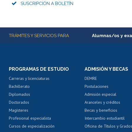
SUSCRIPCIÓN A BOLETÍN
Más información
TRÁMITES Y SERVICIOS PARA
Alumnas/os y ex
Matrícula en línea
Inscripción y cambio d
Consulta y certificado
PROGRAMAS DE ESTUDIO
ADMISIÓN Y BECAS
Certificado de alumno
Carreras y licenciaturas
DEMRE
Servicio médico y den
Bachillerato
Postulaciones
Pago de arancel y cré
Diplomados
Admisión especial
Pago de arancel y cré
Doctorados
Aranceles y créditos
Certificado de títulos 
Magísteres
Becas y beneficios
Profesional especialista
Intercambio estudiantil
Mi Uchile
Ayu
Cursos de especialización
Oficina de Títulos y Grado