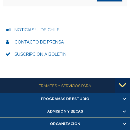
NOTICIAS U. DE CHILE
CONTACTO DE PRENSA
SUSCRIPCIÓN A BOLETÍN
Más información
TRÁMITES Y SERVICIOS PARA
PROGRAMAS DE ESTUDIO
Alumnas/os y exalumnas/os
Matrícula en línea
ADMISIÓN Y BECAS
Inscripción y cambio de asignaturas
ORGANIZACIÓN
Consulta y certificado de notas