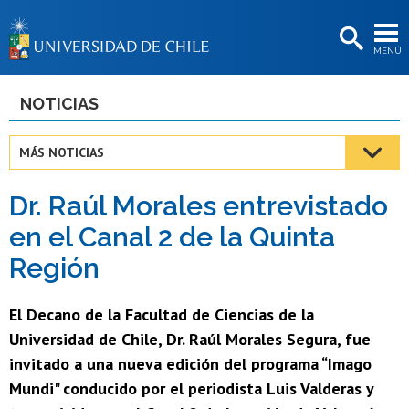
EXTENSIÓN
MENÚ
BIBLIOTECAS
LA UNIVERSIDAD
NOTICIAS
Postulantes
MÁS NOTICIAS
Estudiantes
Dr. Raúl Morales entrevistado
Académicas/os
en el Canal 2 de la Quinta
Funcionarias/os
Región
Egresadas/os
El Decano de la Facultad de Ciencias de la
Universidad de Chile, Dr. Raúl Morales Segura, fue
invitado a una nueva edición del programa “Imago
Mundi" conducido por el periodista Luis Valderas y