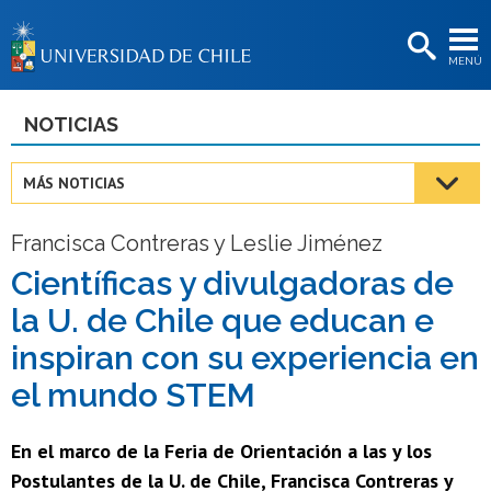
EXTENSIÓN
MENÚ
BIBLIOTECAS
LA UNIVERSIDAD
NOTICIAS
Postulantes
MÁS NOTICIAS
Estudiantes
Francisca Contreras y Leslie Jiménez
Académicas/os
Científicas y divulgadoras de
Funcionarias/os
la U. de Chile que educan e
Egresadas/os
inspiran con su experiencia en
el mundo STEM
En el marco de la Feria de Orientación a las y los
Postulantes de la U. de Chile, Francisca Contreras y