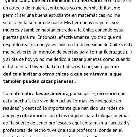
“yo no sabía que el feminismo era necesario
. Yo estudié en
un colegio de mujeres, entonces yo me permití brillar, me
permití ser una buena estudiante en matemáticas, no me
sentía en la sombra de nadie. Mis hermanas mayores son
mujeres y también habían entrado a la Chile, abriendo esas
puertas para mí. Entonces, efectivamente, yo creo que mi
respaldo real es que yo estudié en la Universidad de Chile y esto
me ha abierto un montón de puertas para tomar liderazgos (...)
y al día de hoy yo no me dedico a cazar planetas como cuando
estaba en la Universidad en el observatorio, sino que
me
dedico a invitar a otras chicas a que se atrevan, a que
también pueden cazar planetas
”.
La matemática
Leslie Jiménez
, por su parte, reconoció que
esta brecha “sí se vive de muchas formas, es innegable en
realidad” y destacó lo importante que han sido las redes de
apoyo y colaboración con otras mujeres para trabajar, además
de “la suerte de tener profesores aquí en la misma facultad y
profesoras, de hecho tuve una sola profesora, donde en el