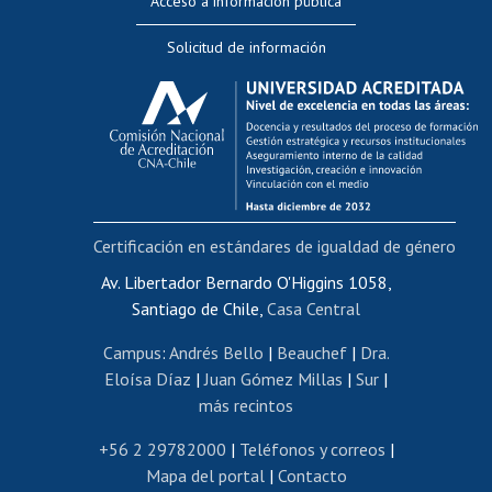
Acceso a información pública
Editar Portafolio Académico
Solicitud de información
Evaluación docente
Calificación académica
Postulación al AUCAI
Funcionarias/os
Cursos internos de capacitación
Bienestar del personal
Certificación en estándares de igualdad de género
Portal de movilidad interna
Certificado de renta
Av. Libertador Bernardo O'Higgins 1058,
Santiago de Chile,
Casa Central
Certificado de renta honorarios
Gestión de correo uchile
Campus
:
Andrés Bello
|
Beauchef
|
Dra.
Editar páginas blancas
Eloísa Díaz
|
Juan Gómez Millas
|
Sur
|
más recintos
Extranjeras/os
Revalidación y reconocimiento de títulos
+56 2 29782000
|
Teléfonos y correos
|
Mapa del portal
|
Contacto
Postulación al Programa de Movilidad Estudiantil