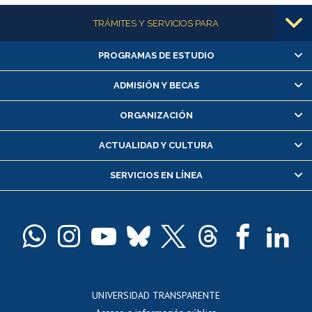
Más información
TRÁMITES Y SERVICIOS PARA
PROGRAMAS DE ESTUDIO
Alumnas/os y exalumnas/os
Matrícula en línea
ADMISIÓN Y BECAS
Inscripción y cambio de asignaturas
ORGANIZACIÓN
Consulta y certificado de notas
Certificado de alumno regular
ACTUALIDAD Y CULTURA
Servicio médico y dental
SERVICIOS EN LÍNEA
Pago de arancel y crédito alumnos
Pago de arancel y crédito exalumnos
Certificado de títulos y grados
Docentes
Postulación a concursos internos de investigación
Consulta a bases de datos
UNIVERSIDAD TRANSPARENTE
Perfeccionamiento