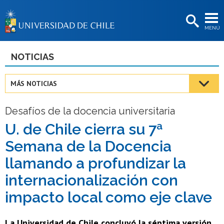
EXTENSIÓN
MENÚ
BIBLIOTECAS
LA UNIVERSIDAD
NOTICIAS
Postulantes
MÁS NOTICIAS
Estudiantes
Desafíos de la docencia universitaria
Académicas/os
U. de Chile cierra su 7ª
Funcionarias/os
Semana de la Docencia
Egresadas/os
llamando a profundizar la
internacionalización con
impacto local como eje clave
La Universidad de Chile concluyó la séptima versión