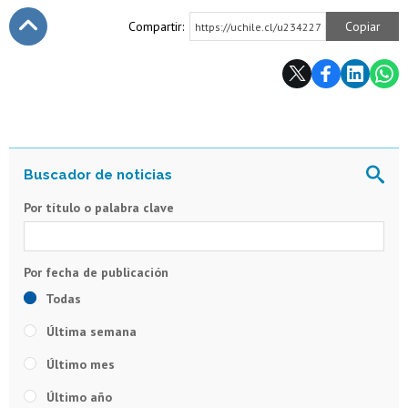
Compartir:
Copiar
https://uchile.cl/u234227
Subir
Por título o palabra clave
Todas
Última semana
Último mes
Último año