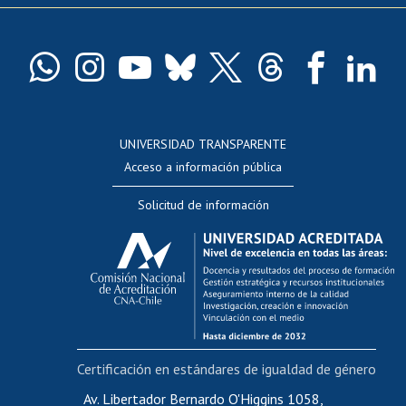
Pago de arancel y crédito exalumnos
Certificado de títulos y grados
Docentes
Postulación a concursos internos de investigación
Consulta a bases de datos
UNIVERSIDAD TRANSPARENTE
Perfeccionamiento
Acceso a información pública
Editar Portafolio Académico
Solicitud de información
Evaluación docente
Calificación académica
Postulación al AUCAI
Funcionarias/os
Cursos internos de capacitación
Bienestar del personal
Certificación en estándares de igualdad de género
Portal de movilidad interna
Certificado de renta
Av. Libertador Bernardo O'Higgins 1058,