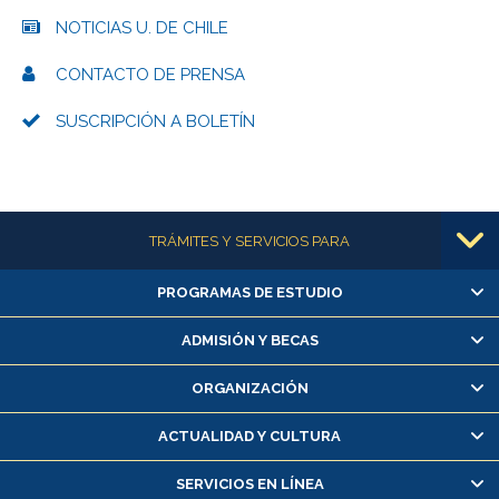
NOTICIAS U. DE CHILE
CONTACTO DE PRENSA
SUSCRIPCIÓN A BOLETÍN
Más información
TRÁMITES Y SERVICIOS PARA
PROGRAMAS DE ESTUDIO
Alumnas/os y exalumnas/os
Matrícula en línea
ADMISIÓN Y BECAS
Inscripción y cambio de asignaturas
ORGANIZACIÓN
Consulta y certificado de notas
Certificado de alumno regular
ACTUALIDAD Y CULTURA
Servicio médico y dental
SERVICIOS EN LÍNEA
Pago de arancel y crédito alumnos