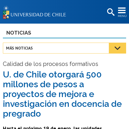
EXTENSIÓN
MENÚ
BIBLIOTECAS
LA UNIVERSIDAD
NOTICIAS
Postulantes
MÁS NOTICIAS
Estudiantes
Calidad de los procesos formativos
Académicas/os
U. de Chile otorgará 500
Funcionarias/os
millones de pesos a
Egresadas/os
proyectos de mejora e
investigación en docencia de
pregrado
Hasta el próximo 19 de enero, las unidades