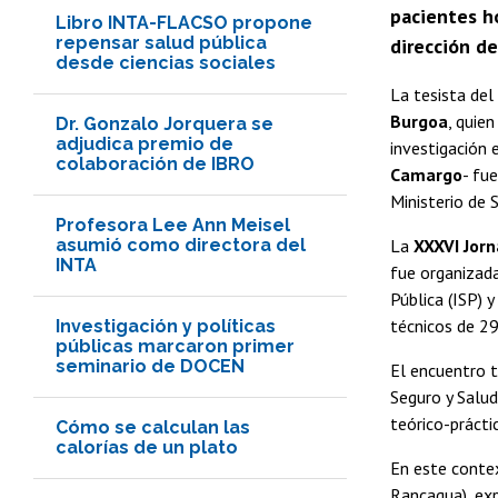
pacientes h
Libro INTA-FLACSO propone
repensar salud pública
dirección de
desde ciencias sociales
La tesista del
Burgoa
, quie
Dr. Gonzalo Jorquera se
adjudica premio de
investigación 
colaboración de IBRO
Camargo
- fu
Ministerio de 
Profesora Lee Ann Meisel
asumió como directora del
La
XXXVI Jorn
INTA
fue organizada
Pública (ISP) 
técnicos de 29
Investigación y políticas
públicas marcaron primer
seminario de DOCEN
El encuentro 
Seguro y Salu
teórico-prácti
Cómo se calculan las
calorías de un plato
En este contex
Rancagua), ex