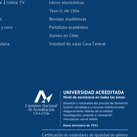
|
le
Uchile TV
Libros electrónicos
nas blancas
Tesis U. de Chile
os
Revistas académicas
, sexual y violencia
Denuncias administrativas
 y coro
Portafolio académico
Sismos en Chile
itaria
Solicitud de salas Casa Central
Certificación en estándares de igualdad de género