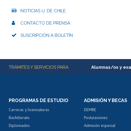
Subir
NOTICIAS U. DE CHILE
CONTACTO DE PRENSA
SUSCRIPCIÓN A BOLETÍN
Más información
TRÁMITES Y SERVICIOS PARA
Alumnas/os y ex
Matrícula en línea
Inscripción y cambio d
Consulta y certificado
PROGRAMAS DE ESTUDIO
ADMISIÓN Y BECAS
Certificado de alumno
Carreras y licenciaturas
DEMRE
Servicio médico y den
Bachillerato
Postulaciones
Pago de arancel y cré
Diplomados
Admisión especial
Pago de arancel y cré