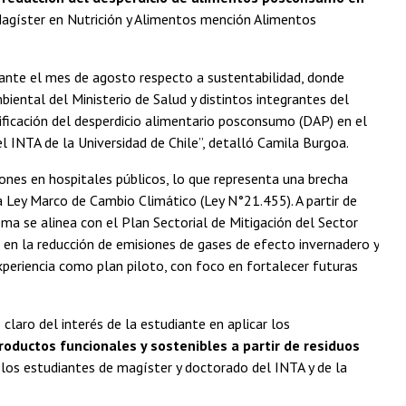
Magíster en Nutrición y Alimentos mención Alimentos
urante el mes de agosto respecto a sustentabilidad, donde
iental del Ministerio de Salud y distintos integrantes del
tificación del desperdicio alimentario posconsumo (DAP) en el
l INTA de la Universidad de Chile”, detalló Camila Burgoa.
ones en hospitales públicos, lo que representa una brecha
a Ley Marco de Cambio Climático (Ley N°21.455). A partir de
ema se alinea con el Plan Sectorial de Mitigación del Sector
s en la reducción de emisiones de gases de efecto invernadero y
experiencia como plan piloto, con foco en fortalecer futuras
laro del interés de la estudiante en aplicar los
roductos funcionales y sostenibles a partir de residuos
 los estudiantes de magíster y doctorado del INTA y de la