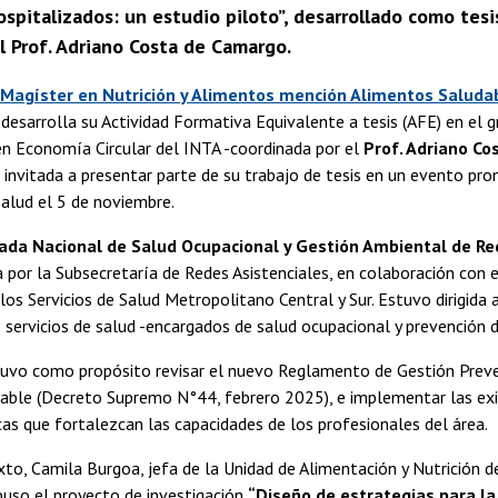
ospitalizados: un estudio piloto”, desarrollado como tes
l Prof. Adriano Costa de Camargo.
Magíster en Nutrición y Alimentos mención Alimentos Saluda
n desarrolla su Actividad Formativa Equivalente a tesis (AFE) en el 
en Economía Circular del INTA -coordinada por el
Prof. Adriano Co
e invitada a presentar parte de su trabajo de tesis en un evento pr
Salud el 5 de noviembre.
ada Nacional de Salud Ocupacional y Gestión Ambiental de Re
 por la Subsecretaría de Redes Asistenciales, en colaboración con e
y los Servicios de Salud Metropolitano Central y Sur. Estuvo dirigida 
 servicios de salud -encargados de salud ocupacional y prevención 
tuvo como propósito revisar el nuevo Reglamento de Gestión Preve
dable (Decreto Supremo N°44, febrero 2025), e implementar las exi
cas que fortalezcan las capacidades de los profesionales del área.
to, Camila Burgoa, jefa de la Unidad de Alimentación y Nutrición d
puso el proyecto de investigación
“Diseño de estrategias para l