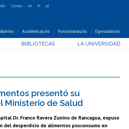
hile
Correo
en
fr
pt
Artes
Cs. Agronómicas
diantes
Académicas/os
Funcionarias/os
Egresadas/os
Cs. Forestales y Conservación
BIBLIOTECAS
LA UNIVERSIDAD
Cs. Sociales
Comunicación e Imagen
Economía y Negocios
Gobierno
Odontología
Estudios Internacionales
imentos presentó su
Bachillerato
l Ministerio de Salud
Hospital Clínico
spital Dr. Franco Ravera Zunino de Rancagua, expuso
ión del desperdicio de alimentos posconsumo en