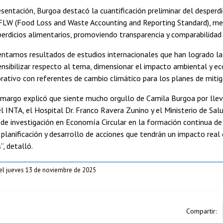
sentación, Burgoa destacó la cuantificación preliminar del desperdic
 FLW (Food Loss and Waste Accounting and Reporting Standard), met
perdicios alimentarios, promoviendo transparencia y comparabilidad
ntamos resultados de estudios internacionales que han logrado la 
ensibilizar respecto al tema, dimensionar el impacto ambiental y ec
rativo con referentes de cambio climático para los planes de mitiga
margo explicó que siente mucho orgullo de Camila Burgoa por llev
l INTA, el Hospital Dr. Franco Ravera Zunino y el Ministerio de Sal
 de investigación en Economía Circular en la formación continua d
a planificación y desarrollo de acciones que tendrán un impacto rea
”, detalló.
el jueves 13 de noviembre de 2025
Compartir: