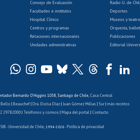
Consejo de Evaluación
Radio U. de Chi
Postulación al AUCAI
y grados
Editar pági
Facultades e institutos
Deportes
Hospital Clínico
Museos y teatr
da tecnológica
Tarjeta TUI
Wifi
Acoso laboral
s
Centros y programas
Orquesta, ballet
Relaciones internacionales
Publicaciones
Unidades administrativas
Editorial Univers
bertador Bernardo O'Higgins 1058, Santiago de Chile,
Casa Central
 Bello
|
Beauchef
|
Dra. Eloísa Díaz
|
Juan Gómez Millas
|
Sur
|
más recintos
 2 29782000
|
Teléfonos y correos
|
Mapa del portal
|
Contacto
ISIB
Universidad de Chile
Política de privacidad
-
, 1994-2026 -