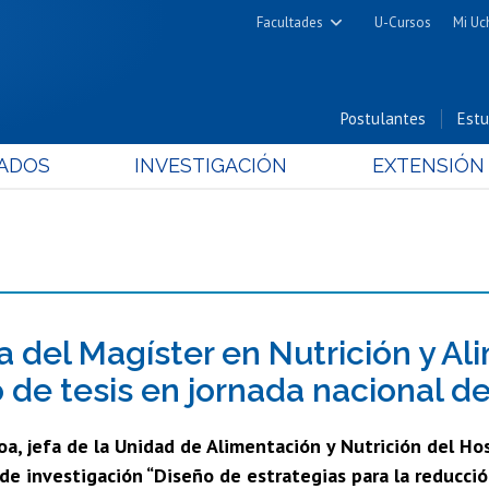
Facultades
U-Cursos
Mi Uc
Arquitectura y Urbanismo
Ciencias
Postulantes
Estu
Cs. Físicas y Matemáticas
ADOS
INVESTIGACIÓN
EXTENSIÓN
Cs. Químicas y Farmacéuticas
Cs. Veterinarias y Pecuarias
Derecho
Filosofía y Humanidades
Medicina
Estudios Avanzados en Educación
 del Magíster en Nutrición y Al
Nutrición y Tecnología de
o de tesis en jornada nacional de
Alimentos
oa, jefa de la Unidad de Alimentación y Nutrición del Ho
 de investigación “Diseño de estrategias para la reducc