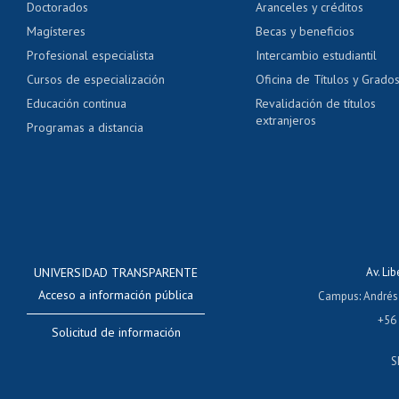
Doctorados
Aranceles y créditos
Certificado de títulos 
Magísteres
Becas y beneficios
Profesional especialista
Intercambio estudiantil
Mi Uchile
Ayu
Cursos de especialización
Oficina de Títulos y Grado
Educación continua
Revalidación de títulos
extranjeros
Programas a distancia
UNIVERSIDAD TRANSPARENTE
Av. Li
Acceso a información pública
Campus
:
Andrés
+56
Solicitud de información
S