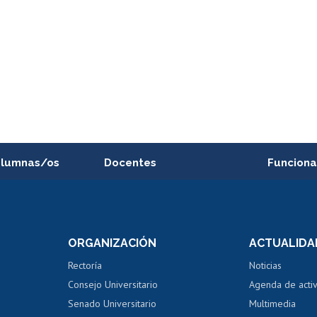
alumnas/os
Docentes
Funciona
Postulación a concursos
Cursos inte
internos de investigación
capacitació
e asignaturas
Consulta a bases de datos
Bienestar d
 de notas
ORGANIZACIÓN
ACTUALIDA
Perfeccionamiento
Portal de m
 regular
Editar Portafolio Académico
Certificado
Rectoría
Noticias
tal
Evaluación docente
Certificado
Consejo Universitario
Agenda de acti
dito alumnos
honorarios
Calificación académica
Senado Universitario
Multimedia
dito exalumnos
Gestión de 