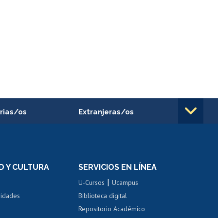
rias/os
Extranjeras/os
rnos de
Revalidación y reconocimiento
n
de títulos
el personal
Postulación al Programa de
Movilidad Estudiantil
D Y CULTURA
SERVICIOS EN LÍNEA
ovilidad interna
Inscripción de asignaturas
|
 de renta
U-Cursos
Ucampus
Cursos de español
 de renta
vidades
Biblioteca digital
Repositorio Académico
correo uchile