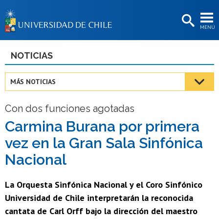
EXTENSIÓN
MENÚ
BIBLIOTECAS
LA UNIVERSIDAD
NOTICIAS
Postulantes
MÁS NOTICIAS
Estudiantes
Con dos funciones agotadas
Académicas/os
Carmina Burana por primera
Funcionarias/os
vez en la Gran Sala Sinfónica
Egresadas/os
Nacional
La Orquesta Sinfónica Nacional y el Coro Sinfónico
Universidad de Chile interpretarán la reconocida
cantata de Carl Orff bajo la dirección del maestro