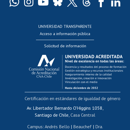
Docentes
Postulación a concursos internos de investigación
Consulta a bases de datos
UNIVERSIDAD TRANSPARENTE
Perfeccionamiento
Acceso a información pública
Editar Portafolio Académico
Solicitud de información
Evaluación docente
Calificación académica
Postulación al AUCAI
Funcionarias/os
Cursos internos de capacitación
Bienestar del personal
Certificación en estándares de igualdad de género
Portal de movilidad interna
Certificado de renta
Av. Libertador Bernardo O'Higgins 1058,
Santiago de Chile,
Casa Central
Certificado de renta honorarios
Gestión de correo uchile
Campus
:
Andrés Bello
|
Beauchef
|
Dra.