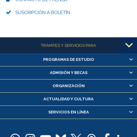
SUSCRIPCIÓN A BOLETÍN
Más información
TRÁMITES Y SERVICIOS PARA
PROGRAMAS DE ESTUDIO
Alumnas/os y exalumnas/os
Matrícula en línea
ADMISIÓN Y BECAS
Inscripción y cambio de asignaturas
ORGANIZACIÓN
Consulta y certificado de notas
Certificado de alumno regular
ACTUALIDAD Y CULTURA
Servicio médico y dental
SERVICIOS EN LÍNEA
Pago de arancel y crédito alumnos
Pago de arancel y crédito exalumnos
Certificado de títulos y grados