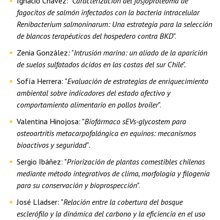
Ignacio Chávez: "
Caracterización del fosfoproteoma de
fagocitos de salmón infectados con la bacteria intracelular
Renibacterium salmoninarum: Una estrategia para la selección
de blancos terapéuticos del hospedero contra BKD
".
Zenia González
: "Intrusión marina: un aliado de la aparición
de suelos sulfatados ácidos en las costas del sur Chile".
Sofía Herrera: "
Evaluación de estrategias de enriquecimiento
ambiental sobre indicadores del estado afectivo y
comportamiento alimentario en pollos broiler
".
Valentina Hinojosa: "
Biofármaco sEVs-glycostem para
osteoartritis metacarpofalángica en equinos: mecanismos
bioactivos y seguridad"
.
Sergio Ibáñez: "
Priorización de plantas comestibles chilenas
mediante método integrativos de clima, morfología y filogenia
para su conservación y bioprospección
".
José Lladser: "
Relación entre la cobertura del bosque
esclerófilo y la dinámica del carbono y la eficiencia en el uso