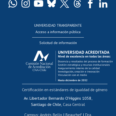
Docentes
Postulación a concursos internos de investigación
Consulta a bases de datos
UNIVERSIDAD TRANSPARENTE
Perfeccionamiento
Acceso a información pública
Editar Portafolio Académico
Solicitud de información
Evaluación docente
Calificación académica
Postulación al AUCAI
Funcionarias/os
Cursos internos de capacitación
Bienestar del personal
Certificación en estándares de igualdad de género
Portal de movilidad interna
Certificado de renta
Av. Libertador Bernardo O'Higgins 1058,
Santiago de Chile,
Casa Central
Certificado de renta honorarios
Gestión de correo uchile
Campus
:
Andrés Bello
|
Beauchef
|
Dra.