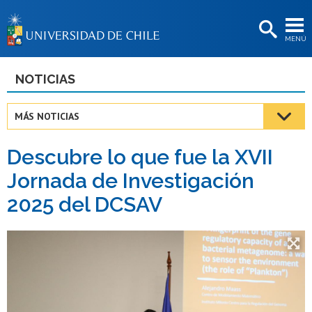
EXTENSIÓN
MENÚ
BIBLIOTECAS
LA UNIVERSIDAD
NOTICIAS
Postulantes
MÁS NOTICIAS
Estudiantes
Descubre lo que fue la XVII
Académicas/os
Jornada de Investigación
Funcionarias/os
2025 del DCSAV
Egresadas/os