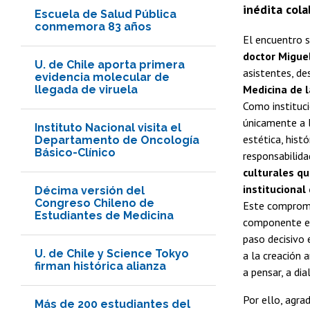
inédita cola
Escuela de Salud Pública
conmemora 83 años
El encuentro s
doctor Migue
U. de Chile aporta primera
asistentes, de
evidencia molecular de
Medicina de l
llegada de viruela
Como instituci
únicamente a l
Instituto Nacional visita el
estética, hist
Departamento de Oncología
Básico-Clínico
responsabilida
culturales qu
institucional
Décima versión del
Congreso Chileno de
Este compromi
Estudiantes de Medicina
componente ese
paso decisivo 
U. de Chile y Science Tokyo
a la creación 
firman histórica alianza
a pensar, a dia
Por ello, agra
Más de 200 estudiantes del