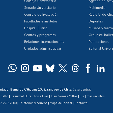
Evaluación docente
Certificado
Consejo Universitario
Agenda de acti
dito alumnos
honorarios
Calificación académica
Senado Universitario
Multimedia
dito exalumnos
Gestión de 
Consejo de Evaluación
Radio U. de Chi
Postulación al AUCAI
y grados
Editar pági
Facultades e institutos
Deportes
Hospital Clínico
Museos y teatr
da tecnológica
Tarjeta TUI
Wifi
Acoso laboral
s
Centros y programas
Orquesta, ballet
Relaciones internacionales
Publicaciones
Unidades administrativas
Editorial Univers
bertador Bernardo O'Higgins 1058, Santiago de Chile,
Casa Central
 Bello
|
Beauchef
|
Dra. Eloísa Díaz
|
Juan Gómez Millas
|
Sur
|
más recintos
 2 29782000
|
Teléfonos y correos
|
Mapa del portal
|
Contacto