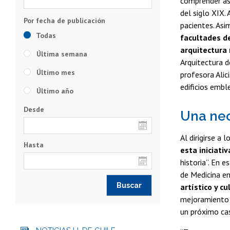
comprender asp
del siglo XIX.
pacientes. Asi
Todas
facultades de
arquitectura 
Última semana
Arquitectura de
Último mes
profesora Alic
edificios embl
Último año
Desde
Una nec
Al dirigirse a 
Hasta
esta iniciativ
historia”. En 
de Medicina e
artístico y cu
mejoramiento d
un próximo cas