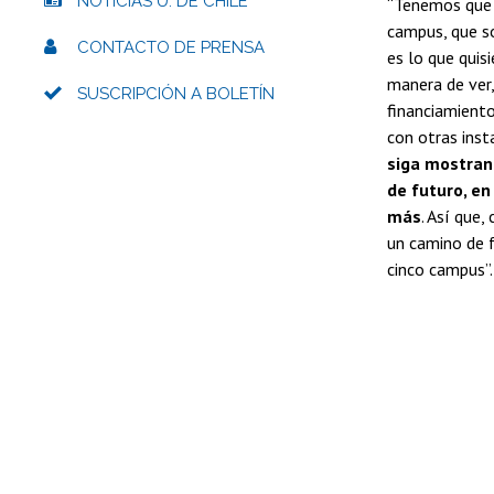
NOTICIAS U. DE CHILE
“Tenemos que 
campus, que s
CONTACTO DE PRENSA
es lo que quis
manera de ver,
SUSCRIPCIÓN A BOLETÍN
financiamiento
con otras inst
siga mostrand
de futuro, e
más
. Así que
un camino de f
cinco campus”.