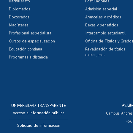
Bachillerato
Postulaciones
Pago de arancel y cré
Diplomados
Admisión especial
Pago de arancel y cré
Doctorados
Aranceles y créditos
Certificado de títulos 
Magísteres
Becas y beneficios
Profesional especialista
Intercambio estudiantil
Mi Uchile
Ayu
Cursos de especialización
Oficina de Títulos y Grado
Educación continua
Revalidación de títulos
extranjeros
Programas a distancia
UNIVERSIDAD TRANSPARENTE
Av. Li
Acceso a información pública
Campus
:
Andrés
+56
Solicitud de información