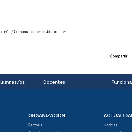
la León / Comunicaciones Institucionales
Compartir:
alumnas/os
Docentes
Funciona
Postulación a concursos
Cursos inte
internos de investigación
capacitació
e asignaturas
Consulta a bases de datos
Bienestar d
 de notas
ORGANIZACIÓN
ACTUALIDA
Perfeccionamiento
Portal de m
 regular
Editar Portafolio Académico
Certificado
Rectoría
Noticias
tal