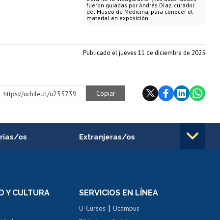
fueron guiadas por Andrés Díaz, curador
del Museo de Medicina, para conocer el
material en exposición
Publicado el jueves 11 de diciembre de 2025
Copiar
https://uchile.cl/u235739
rias/os
Extranjeras/os
rnos de
Revalidación y reconocimiento
n
de títulos
el personal
Postulación al Programa de
Movilidad Estudiantil
D Y CULTURA
SERVICIOS EN LÍNEA
ovilidad interna
Inscripción de asignaturas
|
 de renta
U-Cursos
Ucampus
Cursos de español