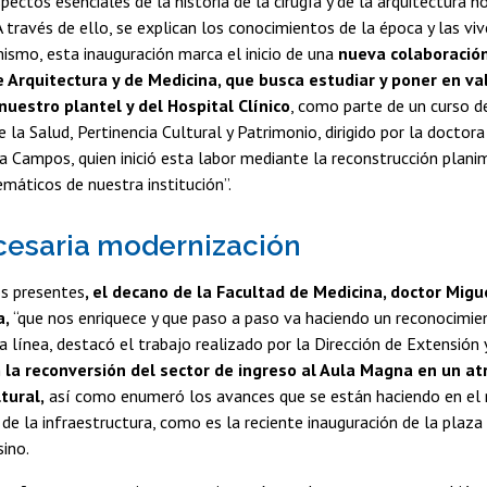
ectos esenciales de la historia de la cirugía y de la arquitectura ho
 A través de ello, se explican los conocimientos de la época y las viv
mismo, esta inauguración marca el inicio de una
nueva colaboración
 Arquitectura y de Medicina, que busca estudiar y poner en valo
nuestro plantel y del Hospital Clínico
, como parte de un curso 
 la Salud, Pertinencia Cultural y Patrimonio, dirigido por la doctora
ia Campos, quien inició esta labor mediante la reconstrucción plani
emáticos de nuestra institución”.
esaria modernización
los presentes
, el decano de la Facultad de Medicina, doctor Migu
a,
“que nos enriquece y que paso a paso va haciendo un reconocimie
esa línea, destacó el trabajo realizado por la Dirección de Extensió
n
la reconversión del sector de ingreso al Aula Magna en un at
ltural,
así como enumeró los avances que se están haciendo en el
e la infraestructura, como es la reciente inauguración de la plaza 
ino.