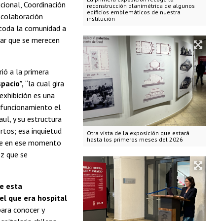
cional, Coordinación
reconstrucción planimétrica de algunos
edificios emblemáticos de nuestra
a colaboración
institución
 toda la comunidad a
gar que se merecen
irió a la primera
spacio”,
“la cual gira
 exhibición es una
n funcionamiento el
ul, y su estructura
rtos; esa inquietud
Otra vista de la exposición que estará
hasta los primeros meses del 2026
 que en ese momento
ez que se
de esta
del que era hospital
ara conocer y