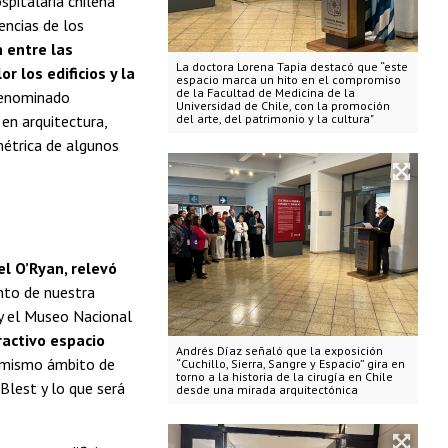
spitalaria chilena
encias de los
 entre las
La doctora Lorena Tapia destacó que “este
r los edificios y la
espacio marca un hito en el compromiso
de la Facultad de Medicina de la
denominado
Universidad de Chile, con la promoción
 en arquitectura,
del arte, del patrimonio y la cultura"
métrica de algunos
el O’Ryan, relevó
nto de nuestra
n y el Museo Nacional
ractivo espacio
Andrés Díaz señaló que la exposición
 mismo ámbito de
“Cuchillo, Sierra, Sangre y Espacio” gira en
torno a la historia de la cirugía en Chile
Blest y lo que será
desde una mirada arquitectónica