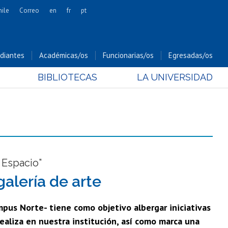
hile
Correo
en
fr
pt
Artes
Cs. Agronómicas
diantes
Académicas/os
Funcionarias/os
Egresadas/os
Cs. Forestales y Conservación
BIBLIOTECAS
LA UNIVERSIDAD
Cs. Sociales
Comunicación e Imagen
Economía y Negocios
Gobierno
Odontología
Estudios Internacionales
 Espacio”
Bachillerato
alería de arte
Hospital Clínico
mpus Norte- tiene como objetivo albergar iniciativas
realiza en nuestra institución, así como marca una