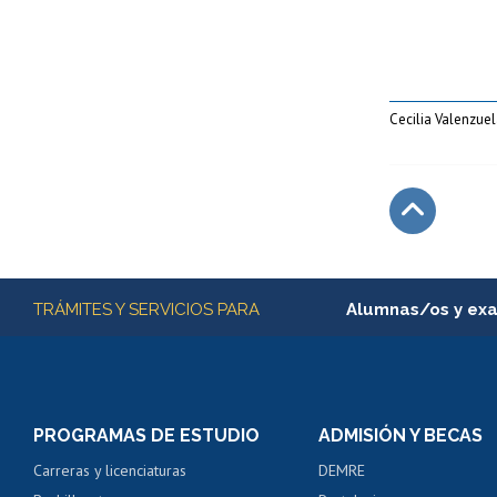
Cecilia Valenzue
Subir
Más información
TRÁMITES Y SERVICIOS PARA
Alumnas/os y ex
Matrícula en línea
Inscripción y cambio d
Consulta y certificado
PROGRAMAS DE ESTUDIO
ADMISIÓN Y BECAS
Certificado de alumno
Carreras y licenciaturas
DEMRE
Servicio médico y den