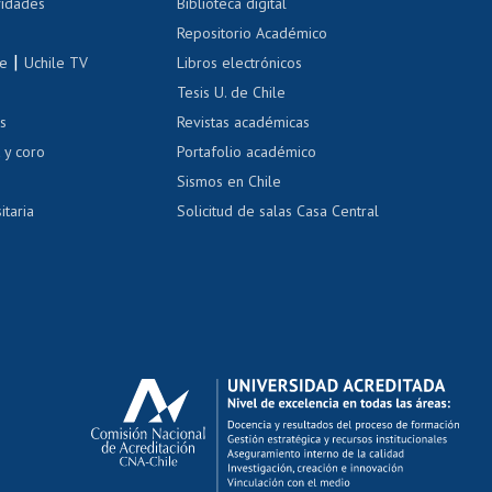
 de renta
vidades
Biblioteca digital
Repositorio Académico
correo uchile
|
le
Uchile TV
Libros electrónicos
nas blancas
Tesis U. de Chile
os
Revistas académicas
, sexual y violencia
Denuncias administrativas
 y coro
Portafolio académico
Sismos en Chile
itaria
Solicitud de salas Casa Central