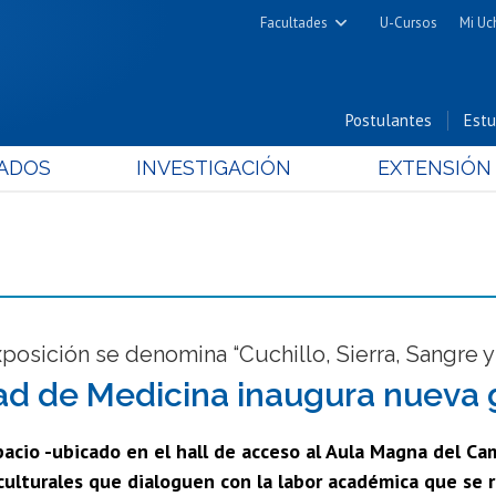
Facultades
U-Cursos
Mi Uc
Arquitectura y Urbanismo
Ciencias
Postulantes
Estu
Cs. Físicas y Matemáticas
ADOS
INVESTIGACIÓN
EXTENSIÓN
Cs. Químicas y Farmacéuticas
Cs. Veterinarias y Pecuarias
Derecho
Filosofía y Humanidades
Medicina
Estudios Avanzados en Educación
posición se denomina “Cuchillo, Sierra, Sangre y
Nutrición y Tecnología de
ad de Medicina inaugura nueva g
Alimentos
acio -ubicado en el hall de acceso al Aula Magna del Ca
 culturales que dialoguen con la labor académica que se 