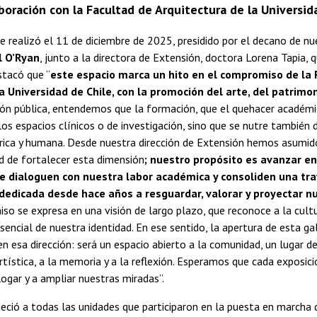
boración con la Facultad de Arquitectura de la Universid
e realizó el 11 de diciembre de 2025, presidido por el decano de nu
l O’Ryan
, junto a la directora de Extensión, doctora Lorena Tapia, qu
stacó que “
este espacio marca un hito en el compromiso de la 
a Universidad de Chile, con la promoción del arte, del patrimon
ón pública, entendemos que la formación, que el quehacer académi
os espacios clínicos o de investigación, sino que se nutre también d
órica y humana. Desde nuestra dirección de Extensión hemos asumid
d de fortalecer esta dimensión
; nuestro propósito es avanzar en 
e dialoguen con nuestra labor académica y consoliden una tra
 dedicada desde hace años a resguardar, valorar y proyectar n
so se expresa en una visión de largo plazo, que reconoce a la cul
ncial de nuestra identidad. En ese sentido, la apertura de esta ga
en esa dirección: será un espacio abierto a la comunidad, un lugar 
artística, a la memoria y a la reflexión. Esperamos que cada exposici
logar y a ampliar nuestras miradas”.
deció a todas las unidades que participaron en la puesta en marcha de