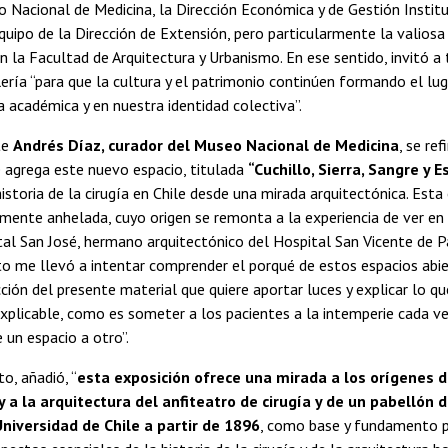
Nacional de Medicina, la Dirección Económica y de Gestión Institu
equipo de la Dirección de Extensión, pero particularmente la valios
n la Facultad de Arquitectura y Urbanismo. En ese sentido, invitó a
lería “para que la cultura y el patrimonio continúen formando el lu
a académica y en nuestra identidad colectiva”.
te
Andrés Díaz, curador del Museo Nacional de Medicina
, se ref
 agrega este nuevo espacio, titulada
“Cuchillo, Sierra, Sangre y E
historia de la cirugía en Chile desde una mirada arquitectónica. Esta
gamente anhelada, cuyo origen se remonta a la experiencia de ver e
al San José, hermano arquitectónico del Hospital San Vicente de Pa
to me llevó a intentar comprender el porqué de estos espacios abie
ción del presente material que quiere aportar luces y explicar lo
xplicable, como es someter a los pacientes a la intemperie cada v
 un espacio a otro”.
o, añadió, “
esta exposición ofrece una mirada a los orígenes 
y a la arquitectura del anfiteatro de cirugía y de un pabellón 
 Universidad de Chile a partir de 1896
, como base y fundamento p