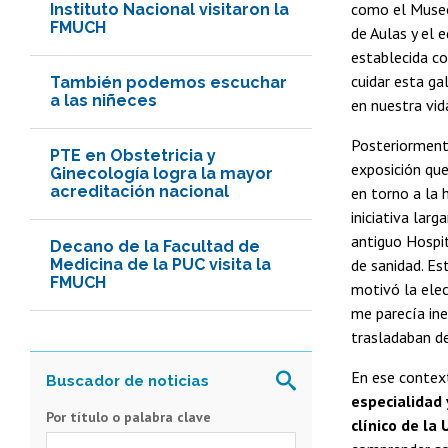
como el Museo 
Instituto Nacional visitaron la
FMUCH
de Aulas y el 
establecida co
cuidar esta ga
También podemos escuchar
a las niñeces
en nuestra vid
Posteriormen
PTE en Obstetricia y
exposición que
Ginecología logra la mayor
acreditación nacional
en torno a la 
iniciativa lar
antiguo Hospit
Decano de la Facultad de
Medicina de la PUC visita la
de sanidad. Es
FMUCH
motivó la elec
me parecía ine
trasladaban de
En ese context
especialidad 
Por título o palabra clave
clínico de la