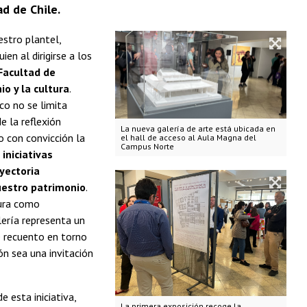
ad de Chile.
estro plantel,
ien al dirigirse a los
Facultad de
io y la cultura
.
co no se limita
e la reflexión
La nueva galería de arte está ubicada en
o con convicción la
el hall de acceso al Aula Magna del
Campus Norte
iniciativas
yectoria
uestro patrimonio
.
tura como
lería representa un
de recuento en torno
ón sea una invitación
 esta iniciativa,
La primera exposición recoge la