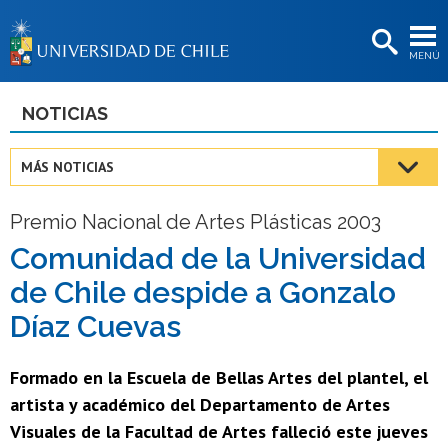
EXTENSIÓN
MENÚ
BIBLIOTECAS
LA UNIVERSIDAD
NOTICIAS
Postulantes
MÁS NOTICIAS
Estudiantes
Premio Nacional de Artes Plásticas 2003
Académicas/os
Comunidad de la Universidad
Funcionarias/os
de Chile despide a Gonzalo
Egresadas/os
Díaz Cuevas
Formado en la Escuela de Bellas Artes del plantel, el
artista y académico del Departamento de Artes
Visuales de la Facultad de Artes falleció este jueves