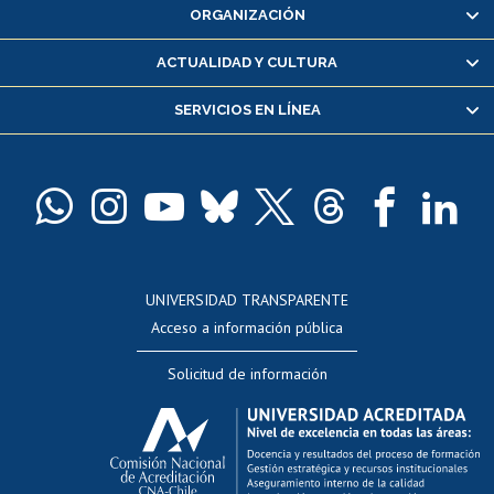
ORGANIZACIÓN
Consulta y certificado de notas
Certificado de alumno regular
ACTUALIDAD Y CULTURA
Servicio médico y dental
SERVICIOS EN LÍNEA
Pago de arancel y crédito alumnos
Pago de arancel y crédito exalumnos
Certificado de títulos y grados
Docentes
Postulación a concursos internos de investigación
Consulta a bases de datos
UNIVERSIDAD TRANSPARENTE
Perfeccionamiento
Acceso a información pública
Editar Portafolio Académico
Solicitud de información
Evaluación docente
Calificación académica
Postulación al AUCAI
Funcionarias/os