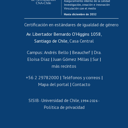
Funcionarias/os
Cursos internos de capacitación
Bienestar del personal
Certificación en estándares de igualdad de género
Portal de movilidad interna
Certificado de renta
Av. Libertador Bernardo O'Higgins 1058,
Santiago de Chile,
Casa Central
Certificado de renta honorarios
Gestión de correo uchile
Campus
:
Andrés Bello
|
Beauchef
|
Dra.
Editar páginas blancas
Eloísa Díaz
|
Juan Gómez Millas
|
Sur
|
más recintos
Extranjeras/os
Revalidación y reconocimiento de títulos
+56 2 29782000
|
Teléfonos y correos
|
Mapa del portal
|
Contacto
Postulación al Programa de Movilidad Estudiantil
Inscripción de asignaturas
SISIB
Universidad de Chile
Cursos de español
-
, 1994-2026 -
Política de privacidad
Mi Uchile
Ayuda tecnológica
Tarjeta TUI
Wifi
Acoso laboral, sexual y violencia