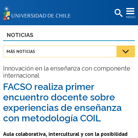
EXTENSIÓN
MENÚ
BIBLIOTECAS
LA UNIVERSIDAD
NOTICIAS
Postulantes
MÁS NOTICIAS
Estudiantes
Innovación en la enseñanza con componente
Académicas/os
internacional
Funcionarias/os
FACSO realiza primer
encuentro docente sobre
Egresadas/os
experiencias de enseñanza
con metodología COIL
Aula colaborativa, intercultural y con la posibilidad