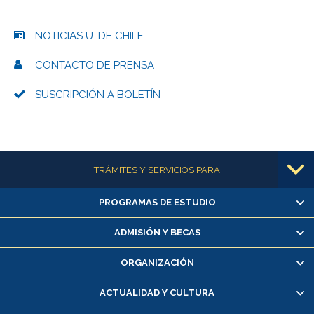
NOTICIAS U. DE CHILE
CONTACTO DE PRENSA
SUSCRIPCIÓN A BOLETÍN
Más información
TRÁMITES Y SERVICIOS PARA
PROGRAMAS DE ESTUDIO
Alumnas/os y exalumnas/os
Matrícula en línea
ADMISIÓN Y BECAS
Inscripción y cambio de asignaturas
ORGANIZACIÓN
Consulta y certificado de notas
Certificado de alumno regular
ACTUALIDAD Y CULTURA
Servicio médico y dental