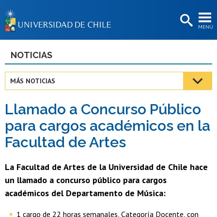
EXTENSIÓN
MENÚ
BIBLIOTECAS
LA UNIVERSIDAD
NOTICIAS
Postulantes
MÁS NOTICIAS
Estudiantes
Llamado a Concurso Público
Académicas/os
para cargos académicos en la
Funcionarias/os
Facultad de Artes
Egresadas/os
La Facultad de Artes de la Universidad de Chile hace
un llamado a concurso público para cargos
académicos del Departamento de Música:
1 cargo de 22 horas semanales, Categoría Docente, con